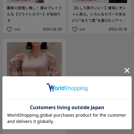
着映え感増し増し！ 春はプレイフ
【むしろ黒がいい！】確実にオシ
ルな【ブライトカラー】が有効で
ャレ見え。いろんなカラーがある
す
けど“あえて黒”を選びたいアイテ
ム7選
2023.02.20
2023.02.18
595
849
記
記
事
事
を
を
お
お
気
気
に
に
入
入
り
り
FASHION
肩、背中、脚、デコルテ魅せ♡春
に着たい【肌見せアイテム】8選