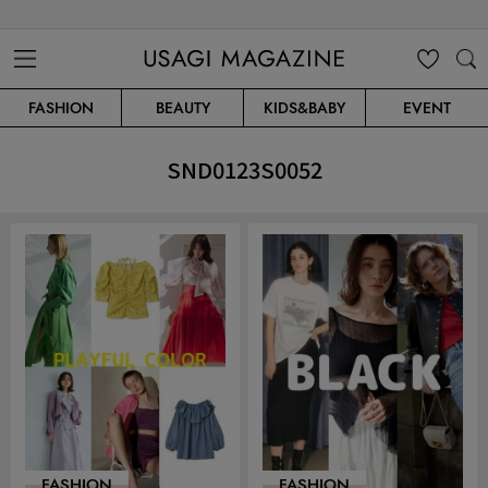
USAGI MAGAZINE
MENU
MY
SEARC
FASHION
BEAUTY
KIDS&BABY
EVENT
CLIP
H
SND0123S0052
FASHION
FASHION