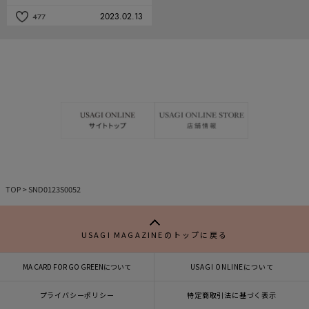
2023.02.13
477
記
事
を
お
気
に
入
り
TOP
>
SND0123S0052
USAGI MAGAZINEのトップに戻る
MA CARD FOR GO GREENについて
USAGI ONLINEについて
プライバシーポリシー
特定商取引法に基づく表示