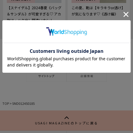
【スナイデル】2024春夏《バッグ
この夏、靴は【キラキラor透け】
＆サンダル》が可愛すぎる♡ アカ
が気になります♡《透け編》
抜け・ハク出し間違いナシ！
2024.04.30
2024.04.18
660
496
記
記
事
事
を
を
お
お
気
気
に
に
入
入
り
り
TOP
>
SND0124S0185
USAGI MAGAZINEのトップに戻る