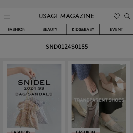
USAGI MAGAZINE
MENU
MY
SEARC
FASHION
BEAUTY
KIDS&BABY
EVENT
CLIP
H
SND0124S0185
FASHION
FASHION