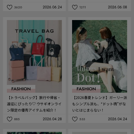
2026.06.24
2026.06.08
3620
1211
記
記
事
事
を
を
お
お
気
気
に
に
入
入
り
り
FASHION
FASHION
【トラベルバッグ】旅行や帰省・
【2026春夏トレンド】ガーリー派
遠征にぴったり♡ ウサギオンライ
もシンプル派も、“ドット柄”がな
ン限定の優秀アイテムを紹介！
いとはじまらない！
2026.04.28
2026.04.24
885
533
記
記
事
事
を
を