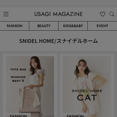
USAGI MAGAZINE
MENU
MY
SEARC
FASHION
BEAUTY
KIDS&BABY
EVENT
CLIP
H
SNIDEL HOME/スナイデルホーム
FASHION
FASHION