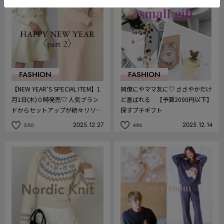
り
り
FASHION
FASHION
【NEW YEAR’S SPECIAL ITEM】1
同僚にやママ友に♡ ささやかだけ
月1日(木)０時発売♡ 人気ブラン
ど喜ばれる 【予算2000円以下】
ドからセットアップが続々リリー
探すプチギフト
ス！＜Part2＞
2025.12.27
2025.12.14
550
486
記
記
事
事
を
を
お
お
気
気
に
に
入
入
り
り