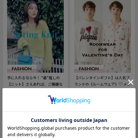
お
お
気
気
に
に
入
入
り
り
FASHION
FASHION
手に入れるなら今！ “最”推しの
【バレンタインギフト】は人気ブ
【ニット】さえあれば、ご機嫌な
ランドの《ルームウェア》♡ メン
春に♡
ズアイテムを早速チェック！
2026.03.21
2026.01.23
673
502
記
記
事
事
を
を
お
お
気
気
に
に
入
入