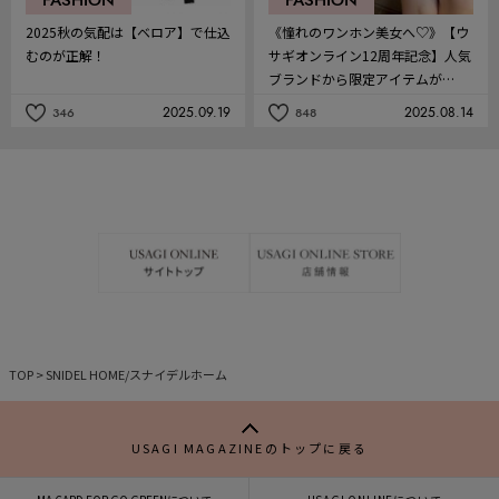
FASHION
FASHION
2025秋の気配は【ベロア】で仕込
《憧れのワンホン美女へ♡》【ウ
むのが正解！
サギオンライン12周年記念】人気
ブランドから限定アイテムが
続々！8月22日(金)発売
2025.09.19
2025.08.14
346
848
記
記
事
事
を
を
お
お
気
気
に
に
入
入
り
り
TOP
>
SNIDEL HOME/スナイデルホーム
USAGI MAGAZINEのトップに戻る