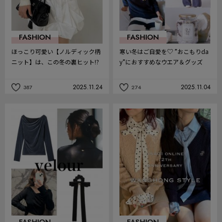
FASHION
FASHION
ほっこり可愛い【ノルディック柄
寒い冬はご自愛を♡ ”おこもりda
ニット】は、この冬の裏ヒット!?
y”におすすめなウエア＆グッズ
2025.11.24
2025.11.04
387
274
記
記
事
事
を
を
お
お
気
気
に
に
入
入
り
り