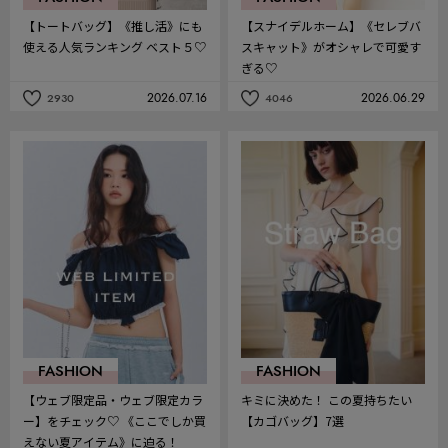
【トートバッグ】《推し活》にも
【スナイデルホーム】《セレブバ
使える人気ランキング ベスト５♡
スキャット》がオシャレで可愛す
ぎる♡
2026.07.16
2026.06.29
2930
4046
記
記
事
事
を
を
お
お
気
気
に
に
入
入
り
り
FASHION
FASHION
【ウェブ限定品・ウェブ限定カラ
キミに決めた！ この夏持ちたい
ー】をチェック♡ 《ここでしか買
【カゴバッグ】7選
えない夏アイテム》に迫る！