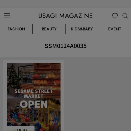
USAGI MAGAZINE
MENU
MY
SEARC
FASHION
BEAUTY
KIDS&BABY
EVENT
CLIP
H
SSM0124A0035
FOOD