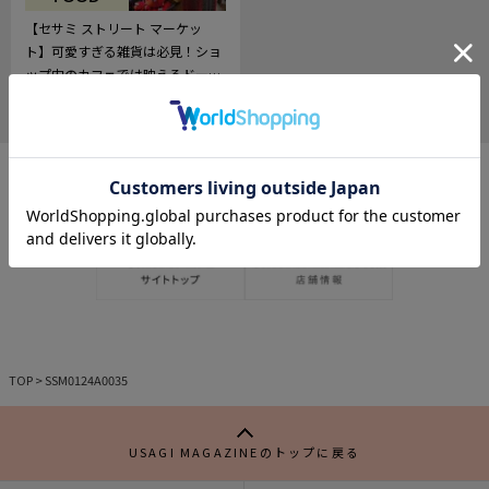
【セサミ ストリート マーケッ
ト】可愛すぎる雑貨は必見！ショ
ップ内のカフェでは映えるドーナ
ツも♡
2023.12.15
745
記
事
を
お
気
に
入
り
TOP
>
SSM0124A0035
USAGI MAGAZINEのトップに戻る