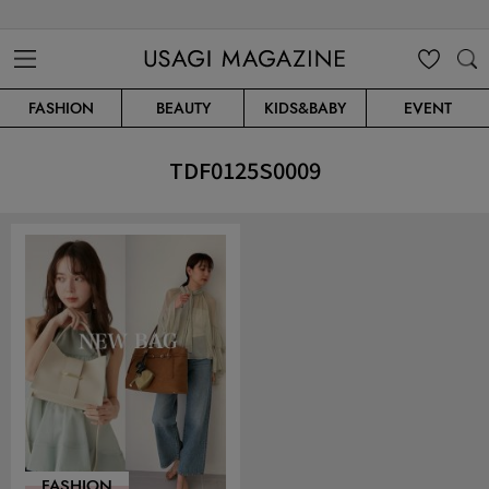
USAGI MAGAZINE
MENU
MY
SEARC
FASHION
BEAUTY
KIDS&BABY
EVENT
CLIP
H
TDF0125S0009
FASHION