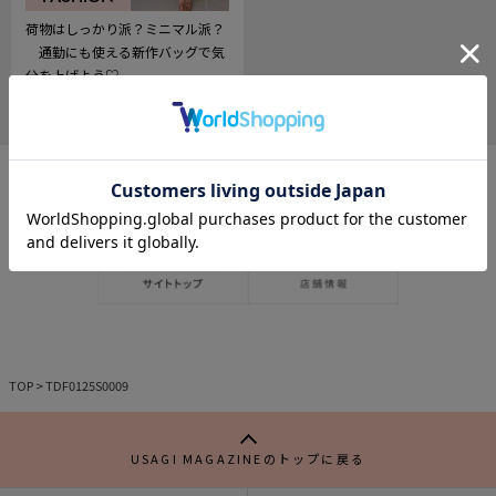
荷物はしっかり派？ミニマル派？
通勤にも使える新作バッグで気
分を上げよう♡
2025.03.11
966
記
事
を
お
気
に
入
り
TOP
>
TDF0125S0009
USAGI MAGAZINEのトップに戻る