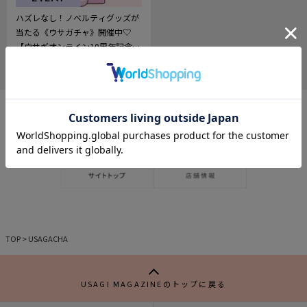
ハズレなし！ノベルティグッズが
当たる《ウサガチャ》開催中♡
【ウサギオンライン10周年記念企
画vol.４】
2023.05.24
323
記
事
を
お
気
に
入
り
TOP
>
USAGACHA
USAGI MAGAZINEのトップに戻る