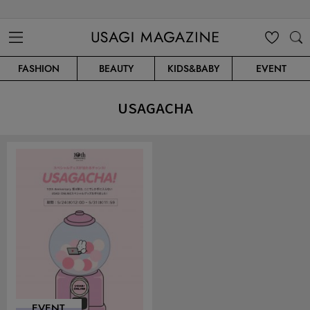
USAGI MAGAZINE
MENU
MY
SEARC
FASHION
BEAUTY
KIDS&BABY
EVENT
CLIP
H
USAGACHA
EVENT