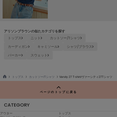
LILY BROWN
リリーブラウン
LILY BROWN Lingerie
リリーブラウンランジェリー
アリソンブラウンの似たカテゴリを探す
LITTLE UNION TOKYO
トップス
ニット
カットソー/Tシャツ
リトルユニオン トウキョウ
カーディガン
キャミソール
シャツ/ブラウス
パーカー
スウェット
made of Organics
メイドオブオーガニクス
MICHU COQUETTE
トップス
カットソー/Tシャツ
Varsity 27 T-shirt/ヴァーシティ27Tシャツ
ミチュ コケット
TO
P
MIESROHE
ページのトップに戻る
ミースロエ
CATEGORY
miies miim
ミーエスミーム
アウター
トップス