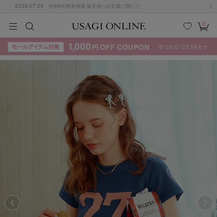
2026.07.29
令和8年熊本地震 被災地への支援に関して
0
MEN
MEN
KIDS
KIDS
BABY
BABY
BEAUTY
BEAUTY
LIFE STYLE
LIFE STYLE
検索
お気
カー
に入
ト
り
(715)
(3074)
B
C
D
E
F
G
I
J
K
L
M
N
ス/ドレス (1179)
P
Q
R
S
T
U
(570)
その
W
X
Y
Z
他
890)
ルームウェア (535)
ACYM
アシーム
(121)