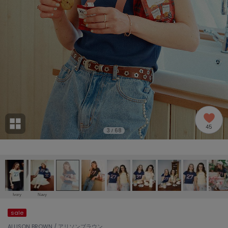
adidas
アディダス
(2005)
adidas by Stella McCartney
アディダス バイ ステラマッカートニー
916)
ALLISON BROWN
アリソンブラウン
07)
amabro
アマブロ
リー (664)
Ame no chi Hare
45
アメノチハレ
3
68
/
ョン雑貨 (865)
AMOMMA
アモマ
/ランジェリー (127)
ánuans
ェア (121)
アニュアンス
Ivory
Navy
ànuke
sale
 (124)
アンヌーク
ALLISON BROWN / アリソンブラウン