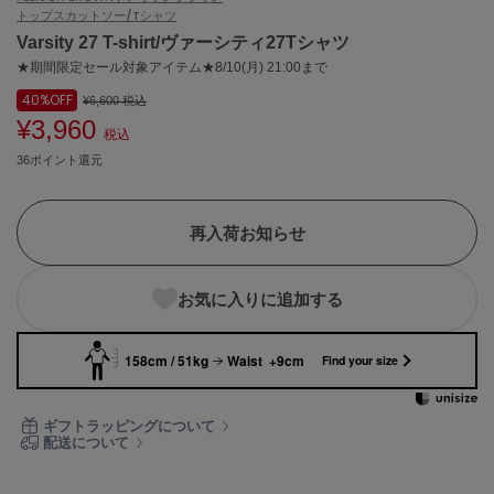
トップス
カットソー/Tシャツ
ASICS
アシックス
Varsity 27 T-shirt/ヴァーシティ27Tシャツ
★期間限定セール対象アイテム★8/10(月) 21:00まで
40%
OFF
¥6,600
税込
¥3,960
Ballelite
税込
バレリット
36ポイント還元
BANDOLIER
バンドリヤー
再入荷お知らせ
Barbour
バブアー
お気に入りに追加する
Beyond Closet
ビヨンドクローゼット
158cm / 51kg
Waist +9cm
Find your size
Calvin Klein
ギフトラッピングについて
カルバン・クライン
配送について
CELFORD
セルフォード