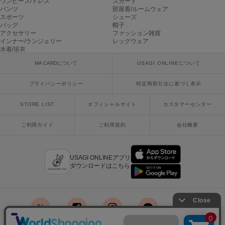
ワンピース/ドレス
スカート
Mila Owen
パンツ
部屋着/ルームウェア
ミラオーウェン
スポーツ
シューズ
バッグ
帽子
アクセサリー
ファッション雑貨
MOIGE
モワージュ
インナー/ランジェリー
レッグウェア
水着/浴衣
MUCHA
MA CARDについて
USAGI ONLINEについて
ミュシャ
プライバシーポリシー
特定商取引法に基づく表示
STORE LIST
オフィシャルサイト
カスタマーセンター
NEW Balance
ニューバランス
ご利用ガイド
ご利用規約
会社概要
nezu
ネズ
USAGI ONLINEアプリ
ダウンロードはこちら
NIKE
ナイキ
NOWNS
ナウンス
x
facebook
instagram
LINE
mail
null.