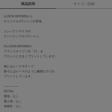
商品説明
サイズ／詳細
célon
セロン
LLISON BROWNから
オリジナルのTシャツが登場。
Clarks Premium
クラークス
コンパクトサイズの
ナンバリングロゴTシャツ。
CODE A
コードエー
ALLISON BROWNの
ブランドオープン日「27」を
COLE HAAN
フロントに大きくプリントしています。
コール ハーン
袖にはレースモチーフ、
CONVERSE
コンバース
後ろにはレースのように繊細なロゴを
プリントしています。
―――――
DANSKIN
DETAIL
ダンスキン
裏地：なし
透け感：なし
伸縮性：なし