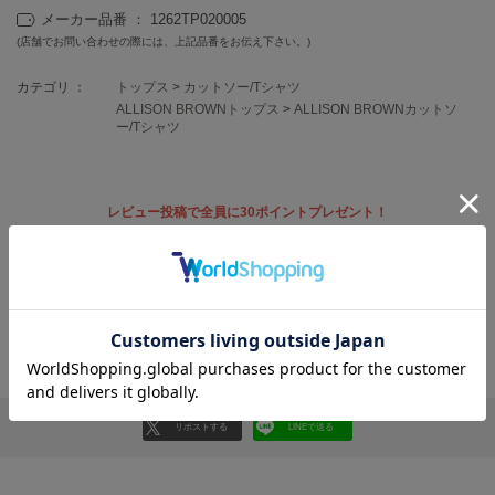
EIMY ISTOIRE
メーカー品番 ： 1262TP020005
エイミー イストワール
(店舗でお問い合わせの際には、上記品番をお伝え下さい。)
emmi
エミ
カテゴリ ：
トップス
>
カットソー/Tシャツ
ALLISON BROWNトップス
>
ALLISON BROWNカットソ
ー/Tシャツ
emmi atelier
エミ アトリエ
emmi yoga
エミヨガ
レビュー投稿で全員に30ポイントプレゼント！
レビューを書く
ETRÉ TOKYO
エトレトウキョウ
レビューはマイページのご注文履歴から投稿いただけます
ey
アイ
返品・キャンセルについて
FILA
リポストする
LINEで送る
フィラ
FRAY I.D