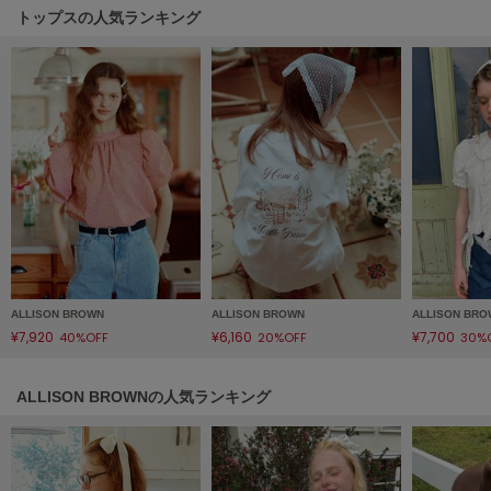
フレイアイディー
トップスの人気ランキング
FURFUR
ファーファー
gelato pique
ジェラート ピケ
GELATO PIQUE CAT&DOG
ジェラート ピケ キャットアンドドッグ
gelato pique Sleep
ジェラート ピケ スリープ
ALLISON BROWN
ALLISON BROWN
ALLISON BR
¥7,920
¥6,160
¥7,700
GRAMICCI
40%OFF
20%OFF
30%
グラミチ
ALLISON BROWNの人気ランキング
Henon.
へノン