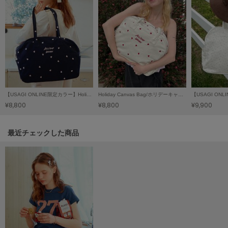
HUNTER
ハンター
HOKA ONEONE
ホカ オネオネ
KEEN
キーン
【USAGI ONLINE限定カラー】Holiday Canvas Bag/ホリデーキャンバスバッグ
Holiday Canvas Bag/ホリデーキャンバスバッグ【USAGI ONLINE限定カラーあり】
¥8,800
¥8,800
¥9,900
LAATO
ラート
関連記事
最近チェックした商品
le
ル
le coq sportif
ルコックスポルティフ
LeSportsac
レスポートサック