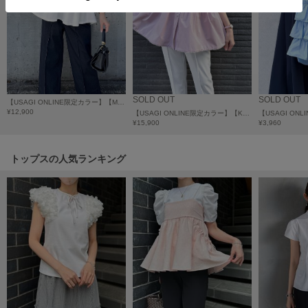
HUNTER
ハンター
HOKA ONEONE
ホカ オネオネ
SOLD OUT
SOLD OUT
【USAGI ONLINE限定カラー】【Machine-washable】コンフォートペプラムプルオーバー
KEEN
¥12,900
【USAGI ONLINE限定カラー】【Keep clean】ピンタックチュニックブラウス（半袖）
キーン
¥15,900
¥3,960
トップスの人気ランキング
LAATO
ラート
le
ル
le coq sportif
ルコックスポルティフ
LeSportsac
レスポートサック