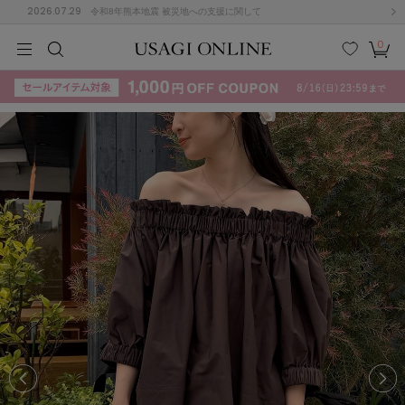
2026.07.29
令和8年熊本地震 被災地への支援に関して
0
MEN
MEN
KIDS
KIDS
BABY
BABY
BEAUTY
BEAUTY
LIFE STYLE
LIFE STYLE
検索
お気
カー
に入
ト
り
(715)
(3074)
B
C
D
E
F
G
I
J
K
L
M
N
ス/ドレス (1179)
P
Q
R
S
T
U
(570)
その
W
X
Y
Z
他
890)
ルームウェア (535)
ACYM
アシーム
(121)