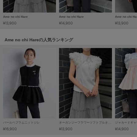
LILY BROWN
リリーブラウン
Ame no chi Hare
Ame no chi Hare
Ame no chi Ha
¥13,900
¥14,900
¥13,900
LILY BROWN Lingerie
リリーブラウンランジェリー
Ame no chi Hareの人気ランキング
LITTLE UNION TOKYO
リトルユニオン トウキョウ
made of Organics
メイドオブオーガニクス
MICHU COQUETTE
ミチュ コケット
MIESROHE
ミースロエ
miies miim
パールペプラムニットジレ
オーガンジーフラワーソフトプルオーバー
ジャカードギャ
ミーエスミーム
¥16,900
¥13,900
¥14,900