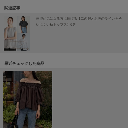
Mila Owen
ミラオーウェン
関連記事
体型が気になる方に捧げる【二の腕とお腹のラインを拾
MOIGE
モワージュ
いにくい秋トップス】6選
MUCHA
ミュシャ
NEW Balance
最近チェックした商品
ニューバランス
nezu
ネズ
NIKE
ナイキ
NOWNS
ナウンス
null.