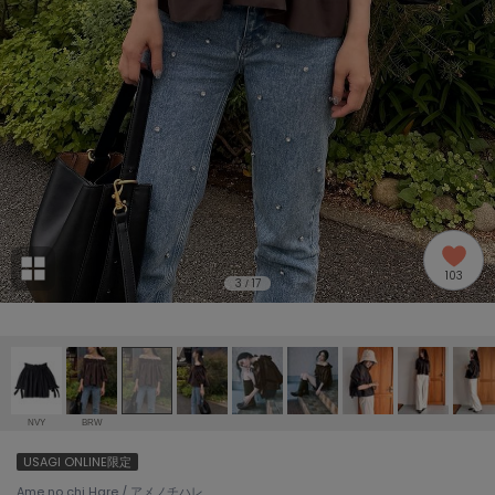
adidas
アディダス
(2005)
adidas by Stella McCartney
アディダス バイ ステラマッカートニー
916)
ALLISON BROWN
アリソンブラウン
07)
amabro
アマブロ
リー (664)
Ame no chi Hare
103
アメノチハレ
3
17
/
ョン雑貨 (865)
AMOMMA
アモマ
/ランジェリー (127)
ánuans
ェア (121)
アニュアンス
NVY
BRW
ànuke
USAGI ONLINE限定
 (124)
アンヌーク
Ame no chi Hare / アメノチハレ