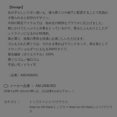
EIMY ISTOIRE
エイミー イストワール
【Design】
女の子らしいリボン使いも、後ろ襟ぐりや袖下に配置することで気負わ
emmi
ず着られると好評のデザイン。
エミ
今回の限定アイテムでは、短め丈の軽快なブラウスに仕上げました。
裾にかけてたっぷりと分量をとっているので、着るとふんわりとしたテ
emmi atelier
ントラインになるのが特徴的。
エミ アトリエ
風が通り、残暑の季節も快適にお過ごしいただけます。
ゴムを入れた襟ぐりは、そのまま着ればラウンドネック、肩を落として
emmi yoga
ドロップショルダーにもなる2WAYタイプ。
エミヨガ
複合繊維（ポリエステル）100%
襟ぐりゴム／袖口ゴム
ETRÉ TOKYO
エトレトウキョウ
手洗い可／ドライ可
〔品番〕AM2408003
ey
アイ
メーカー品番 ： AM-2408-003
(店舗でお問い合わせの際には、上記品番をお伝え下さい。)
FILA
カテゴリ ：
トップス
>
シャツ/ブラウス
フィラ
Ame no chi Hareトップス
>
Ame no chi Hareシャツ/ブラウ
ス
FRAY I.D