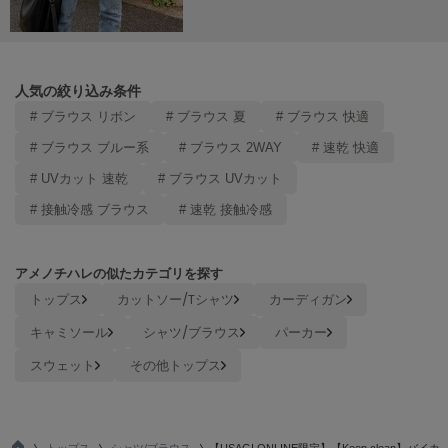
ヌル
On
人気の絞り込み条件
オン
# ブラウス リボン
# ブラウス 夏
# ブラウス 快適
Onitsuka Tiger
# ブラウス ブルー系
# ブラウス 2WAY
# 速乾 快適
オニツカ タイガー
# UVカット 速乾
# ブラウス UVカット
ORGUE
# 接触冷感 ブラウス
# 速乾 接触冷感
オルグ
ORR
オル
アメノチハレの似たカテゴリを探す
トップス
カットソー/Tシャツ
カーディガン
キャミソール
シャツ/ブラウス
パーカー
PATRICK
パトリック
スウェット
その他トップス
Philly chocolate
フィリーチョコレート
トップス
シャツ/ブラウス
【USAGI ONLINE限定】【Keep clean】バイカ