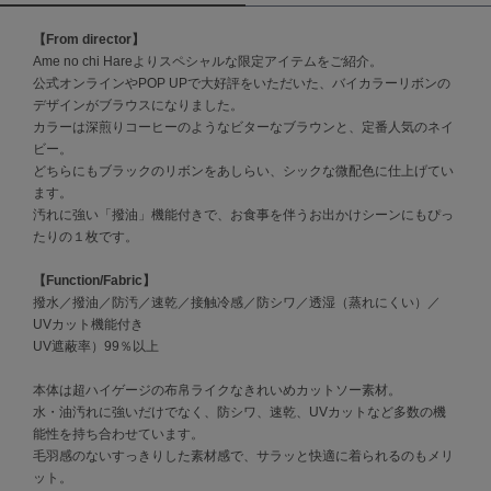
【From director】
célon
セロン
Ame no chi Hareよりスペシャルな限定アイテムをご紹介。
公式オンラインやPOP UPで大好評をいただいた、バイカラーリボンの
デザインがブラウスになりました。
Clarks Premium
クラークス
カラーは深煎りコーヒーのようなビターなブラウンと、定番人気のネイ
ビー。
CODE A
どちらにもブラックのリボンをあしらい、シックな微配色に仕上げてい
コードエー
ます。
汚れに強い「撥油」機能付きで、お食事を伴うお出かけシーンにもぴっ
COLE HAAN
たりの１枚です。
コール ハーン
【Function/Fabric】
CONVERSE
撥水／撥油／防汚／速乾／接触冷感／防シワ／透湿（蒸れにくい）／
コンバース
UVカット機能付き
UV遮蔽率）99％以上
本体は超ハイゲージの布帛ライクなきれいめカットソー素材。
DANSKIN
ダンスキン
水・油汚れに強いだけでなく、防シワ、速乾、UVカットなど多数の機
能性を持ち合わせています。
毛羽感のないすっきりした素材感で、サラッと快適に着られるのもメリ
ット。