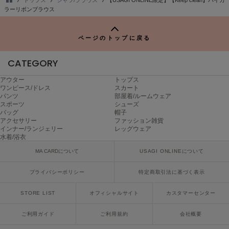
poláura
TO
ラーリボンブラウス
ポローラ
P
PUMA
ページのトップに戻る
プーマ
CATEGORY
アウター
トップス
Reebok
ワンピース/ドレス
スカート
リーボック
パンツ
部屋着/ルームウェア
スポーツ
シューズ
バッグ
帽子
アクセサリー
ファッション雑貨
インナー/ランジェリー
レッグウェア
SALOMON
水着/浴衣
サロモン
MA CARDについて
USAGI ONLINEについて
sanrio house
サンリオハウス
プライバシーポリシー
特定商取引法に基づく表示
SESAME STREET MARKET
STORE LIST
オフィシャルサイト
カスタマーセンター
セサミストリートマーケット
ご利用ガイド
ご利用規約
会社概要
SHAKA
シャカ