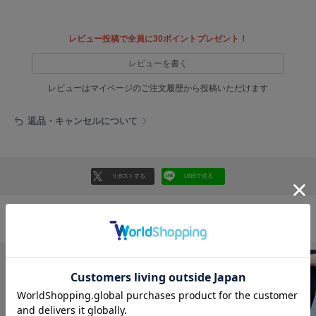
フレイアイディー
FURFUR
レビュー投稿で全員に30ポイントプレゼント！
ファーファー
レビューを書く
レビューはマイページのご注文履歴から投稿いただけます
gelato pique
ジェラート ピケ
返品・キャンセルについて
GELATO PIQUE CAT&DOG
ジェラート ピケ キャットアンドドッグ
gelato pique Sleep
リポストする
LINEで送る
ジェラート ピケ スリープ
GRAMICCI
グラミチ
おすすめ商品
Henon.
へノン