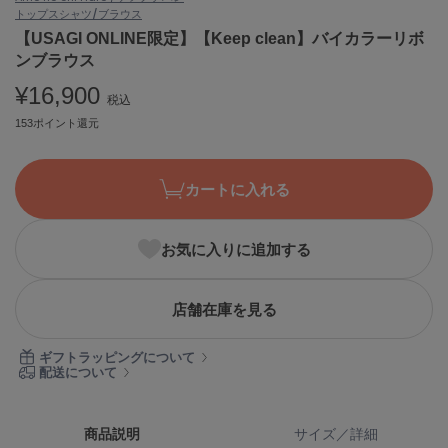
トップス
シャツ/ブラウス
ASICS
アシックス
【USAGI ONLINE限定】【Keep clean】バイカラーリボ
ンブラウス
¥16,900
税込
Ballelite
153ポイント還元
バレリット
BANDOLIER
バンドリヤー
カートに入れる
Barbour
バブアー
お気に入りに追加する
Beyond Closet
ビヨンドクローゼット
店舗在庫を見る
ギフトラッピングについて
配送について
Calvin Klein
カルバン・クライン
CELFORD
商品説明
サイズ／詳細
セルフォード