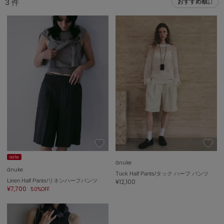
3
件
おすすめ順
adidas
アディダス
(1978)
adidas by Stella McCartney
アディダス バイ ステラマッカートニー
858)
ALLISON BROWN
アリソンブラウン
97)
amabro
アマブロ
リー (632)
Ame no chi Hare
ョン雑貨 (842)
アメノチハレ
AMOMMA
/ランジェリー (127)
アモマ
sale
ànuke
ànuke
Tuck Half Pants/タック ハーフ パンツ
ánuans
ェア (119)
Linen Half Pants/リネンハーフパンツ
¥12,100
アニュアンス
¥7,700
50%OFF
 (124)
ànuke
アンヌーク