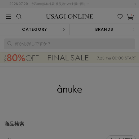
2026.07.29
令和8年熊本地震 被災地への支援に関して
0
MEN
MEN
KIDS
KIDS
BABY
BABY
BEAUTY
BEAUTY
LIFE STYLE
LIFE STYLE
検索
お気
カー
CATEGORY
BRANDS
に入
ト
り
(646)
何かお探しですか？
(2888)
B
C
D
E
F
G
I
J
K
L
M
N
ス/ドレス (1134)
P
Q
R
S
T
U
(543)
その
W
X
Y
Z
他
847)
ルームウェア (534)
商品検索
ACYM
アシーム
(121)