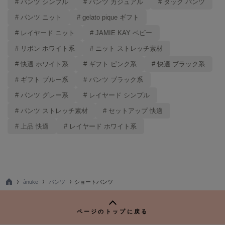
# パンツ シンプル
# パンツ カジュアル
# タック パンツ
FURFUR
# パンツ ニット
# gelato pique ギフト
ファーファー
# レイヤード ニット
# JAMIE KAY ベビー
# リボン ホワイト系
# ニット ストレッチ素材
gelato pique
# 快適 ホワイト系
# ギフト ピンク系
# 快適 ブラック系
ジェラート ピケ
# ギフト ブルー系
# パンツ ブラック系
GELATO PIQUE CAT&DOG
# パンツ グレー系
# レイヤード シンプル
ジェラート ピケ キャットアンドドッグ
# パンツ ストレッチ素材
# セットアップ 快適
gelato pique Sleep
ジェラート ピケ スリープ
# 上品 快適
# レイヤード ホワイト系
GRAMICCI
グラミチ
ànuke
パンツ
ショートパンツ
TO
Henon.
P
へノン
ページのトップに戻る
HUNTER