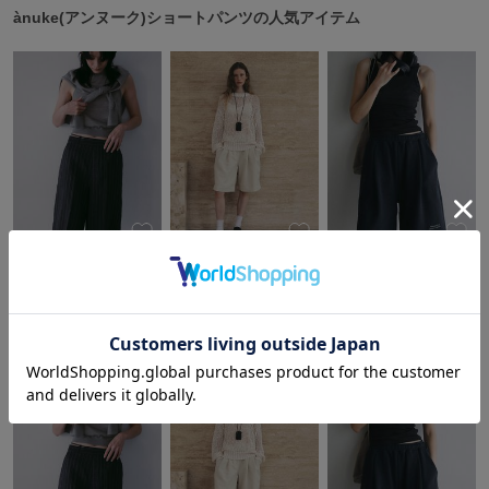
ànuke(アンヌーク)ショートパンツの人気アイテム
célon
セロン
Clarks Premium
クラークス
CODE A
コードエー
COLE HAAN
コール ハーン
sale
ànuke
ànuke
CONVERSE
ànuke
¥12,100
¥11,000
コンバース
¥7,700
50%OFF
ànuke(アンヌーク)ショートパンツの最新アイテム
DANSKIN
ダンスキン
EIMY ISTOIRE