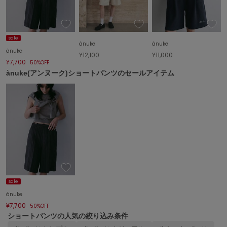
エイミー イストワール
emmi
エミ
sale
ànuke
ànuke
ànuke
¥12,100
¥11,000
emmi atelier
¥7,700
エミ アトリエ
50%OFF
ànuke(アンヌーク)ショートパンツのセールアイテム
emmi yoga
エミヨガ
ETRÉ TOKYO
エトレトウキョウ
ey
アイ
sale
FILA
フィラ
ànuke
¥7,700
50%OFF
FRAY I.D
ショートパンツの人気の絞り込み条件
フレイアイディー