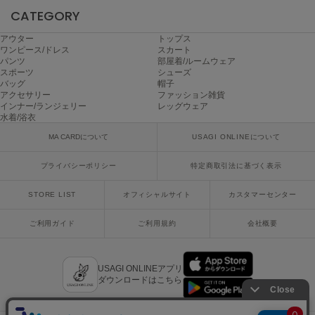
ハンター
CATEGORY
HOKA ONEONE
アウター
トップス
ホカ オネオネ
ワンピース/ドレス
スカート
パンツ
部屋着/ルームウェア
スポーツ
シューズ
バッグ
帽子
アクセサリー
ファッション雑貨
KEEN
インナー/ランジェリー
レッグウェア
キーン
水着/浴衣
MA CARDについて
USAGI ONLINEについて
LAATO
プライバシーポリシー
特定商取引法に基づく表示
ラート
STORE LIST
オフィシャルサイト
カスタマーセンター
le
ル
ご利用ガイド
ご利用規約
会社概要
le coq sportif
ルコックスポルティフ
USAGI ONLINEアプリ
LeSportsac
ダウンロードはこちら
レスポートサック