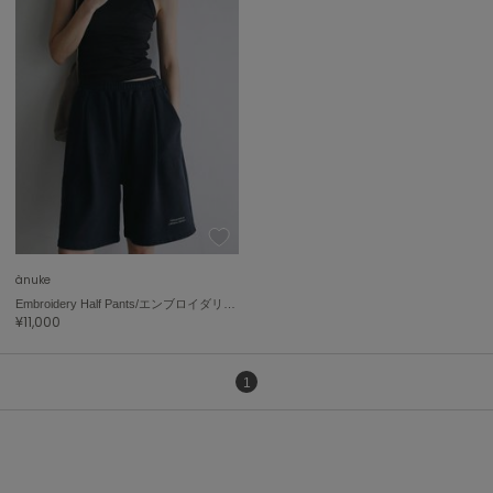
ASICS
アシックス
Ballelite
バレリット
BANDOLIER
バンドリヤー
Barbour
バブアー
ànuke
Embroidery Half Pants/エンブロイダリーハーフパンツ
Beyond Closet
¥11,000
ビヨンドクローゼット
1
Calvin Klein
カルバン・クライン
CELFORD
セルフォード