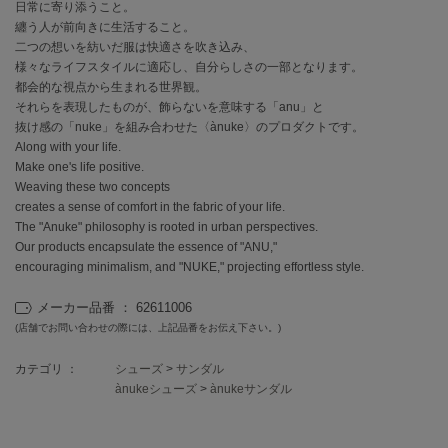
EIMY ISTOIRE
日常に寄り添うこと。
エイミー イストワール
纏う人が前向きに生活すること。
二つの想いを紡いだ服は快適さを吹き込み、
emmi
様々なライフスタイルに適応し、自分らしさの一部となります。
エミ
都会的な視点から生まれる世界観。
それらを表現したものが、飾らないを意味する「anu」と
emmi atelier
抜け感の「nuke」を組み合わせた〈ànuke〉のプロダクトです。
エミ アトリエ
Along with your life.
Make one's life positive.
emmi yoga
Weaving these two concepts
エミヨガ
creates a sense of comfort in the fabric of your life.
The "Anuke" philosophy is rooted in urban perspectives.
ETRÉ TOKYO
エトレトウキョウ
Our products encapsulate the essence of "ANU,"
encouraging minimalism, and "NUKE," projecting effortless style.
ey
アイ
メーカー品番 ： 62611006
(店舗でお問い合わせの際には、上記品番をお伝え下さい。)
カテゴリ ：
シューズ
>
サンダル
FILA
ànukeシューズ
>
ànukeサンダル
フィラ
FRAY I.D