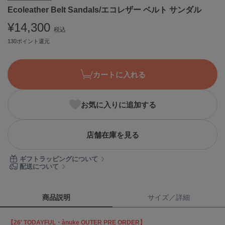
Ecoleather Belt Sandals/エコレザー ベルト サンダル
ASICS
アシックス
¥14,300
税込
130ポイント還元
Ballelite
バレリット
カートに入れる
BANDOLIER
バンドリヤー
お気に入りに追加する
Barbour
バブアー
店舗在庫を見る
Beyond Closet
ビヨンドクローゼット
ギフトラッピングについて
配送について
Calvin Klein
カルバン・クライン
商品説明
サイズ／詳細
CELFORD
【26' TODAYFUL・ànuke OUTER PRE ORDER】
セルフォード