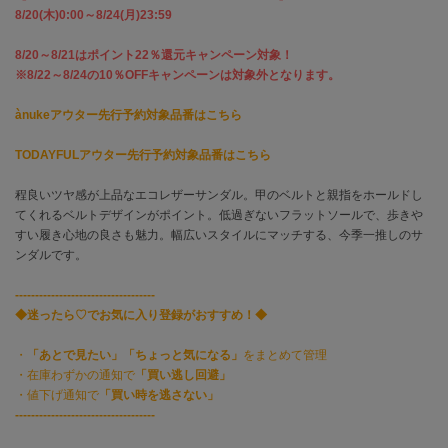
8/20(木)0:00～8/24(月)23:59
célon
8/20～8/21はポイント22％還元キャンペーン対象！
セロン
※8/22～8/24の10％OFFキャンペーンは対象外となります。
Clarks Premium
クラークス
ànukeアウター先行予約対象品番はこちら
TODAYFULアウター先行予約対象品番はこちら
CODE A
コードエー
程良いツヤ感が上品なエコレザーサンダル。甲のベルトと親指をホールドし
COLE HAAN
てくれるベルトデザインがポイント。低過ぎないフラットソールで、歩きや
コール ハーン
すい履き心地の良さも魅力。幅広いスタイルにマッチする、今季一推しのサ
ンダルです。
CONVERSE
コンバース
-----------------------------------
◆迷ったら♡でお気に入り登録がおすすめ！◆
・
「あとで見たい」「ちょっと気になる」
をまとめて管理
DANSKIN
ダンスキン
・在庫わずかの通知で
「買い逃し回避」
・値下げ通知で
「買い時を逃さない」
-----------------------------------