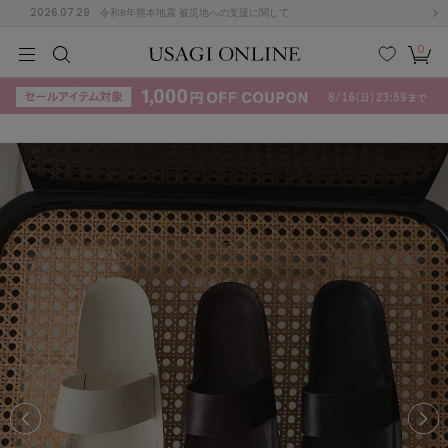
2026.07.29
令和8年熊本地震 被災地への支援に関して
0
MEN
MEN
KIDS
KIDS
BABY
BABY
BEAUTY
BEAUTY
LIFE STYLE
LIFE STYLE
検索
お気
カー
に入
ト
り
(715)
(3074)
B
C
D
E
F
G
I
J
K
L
M
N
ス/ドレス (1179)
P
Q
R
S
T
U
(570)
その
W
X
Y
Z
他
890)
ルームウェア (535)
ACYM
アシーム
(121)