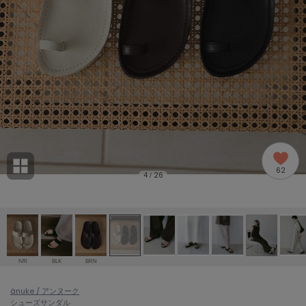
adidas
アディダス
(2005)
adidas by Stella McCartney
アディダス バイ ステラマッカートニー
916)
ALLISON BROWN
アリソンブラウン
07)
amabro
アマブロ
リー (664)
Ame no chi Hare
62
アメノチハレ
4
26
/
ョン雑貨 (865)
AMOMMA
アモマ
/ランジェリー (127)
ánuans
ェア (121)
アニュアンス
IVR
BLK
BRN
ànuke
 (124)
ànuke / アンヌーク
アンヌーク
シューズ
サンダル