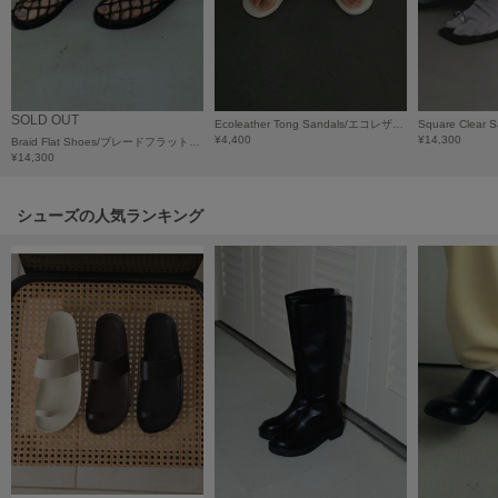
HUNTER
ハンター
HOKA ONEONE
ホカ オネオネ
SOLD OUT
Ecoleather Tong Sandals/エコレザートングサンダル
¥4,400
¥14,300
Braid Flat Shoes/ブレードフラットシューズ
¥14,300
KEEN
キーン
シューズの人気ランキング
LAATO
ラート
le
ル
le coq sportif
ルコックスポルティフ
LeSportsac
レスポートサック