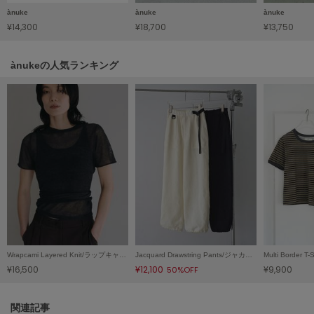
ànuke
ànuke
ànuke
LILY BROWN
¥14,300
¥18,700
¥13,750
リリーブラウン
LILY BROWN Lingerie
ànukeの人気ランキング
リリーブラウンランジェリー
LITTLE UNION TOKYO
リトルユニオン トウキョウ
made of Organics
メイドオブオーガニクス
MICHU COQUETTE
ミチュ コケット
MIESROHE
ミースロエ
Wrapcami Layered Knit/ラップキャミレイヤードニット
Jacquard Drawstring Pants/ジャカードドローストリングパンツ
¥16,500
¥12,100
¥9,900
50%OFF
miies miim
ミーエスミーム
関連記事