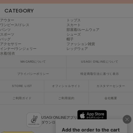
poláura
ポローラ
CATEGORY
アウター
トップス
PUMA
ワンピース/ドレス
スカート
プーマ
パンツ
部屋着/ルームウェア
スポーツ
シューズ
バッグ
帽子
アクセサリー
ファッション雑貨
Reebok
インナー/ランジェリー
レッグウェア
リーボック
水着/浴衣
MA CARDについて
USAGI ONLINEについて
プライバシーポリシー
特定商取引法に基づく表示
SALOMON
サロモン
STORE LIST
オフィシャルサイト
カスタマーセンター
sanrio house
サンリオハウス
ご利用ガイド
ご利用規約
会社概要
SESAME STREET MARKET
セサミストリートマーケット
USAGI ONLINEアプリ
ダウンロードはこちら
SHAKA
シャカ