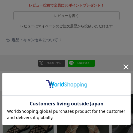
フレイアイディー
レビュー投稿で全員に30ポイントプレゼント！
FURFUR
レビューを書く
ファーファー
レビューはマイページのご注文履歴から投稿いただけます
返品・キャンセルについて
gelato pique
ジェラート ピケ
GELATO PIQUE CAT&DOG
ジェラート ピケ キャットアンドドッグ
リポストする
LINEで送る
gelato pique Sleep
ジェラート ピケ スリープ
おすすめ商品
GRAMICCI
グラミチ
Henon.
へノン