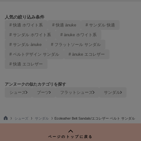
ヌル
人気の絞り込み条件
# 快適 ホワイト系
# 快適 ànuke
# サンダル 快適
On
オン
# サンダル ホワイト系
# ànuke ホワイト系
# サンダル ànuke
# フラットソール サンダル
Onitsuka Tiger
オニツカ タイガー
# ベルトデザイン サンダル
# ànuke エコレザー
ORGUE
# 快適 エコレザー
オルグ
ORR
アンヌークの似たカテゴリを探す
オル
シューズ
ブーツ
フラットシューズ
サンダル
PATRICK
パトリック
シューズ
サンダル
Ecoleather Belt Sandals/エコレザー ベルト サンダル
TO
Philly chocolate
P
フィリーチョコレート
ページのトップに戻る