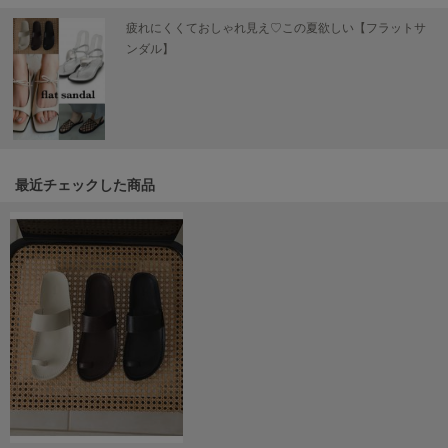
Mila Owen
ミラオーウェン
疲れにくくておしゃれ見え♡この夏欲しい【フラットサ
ンダル】
MOIGE
モワージュ
MUCHA
ミュシャ
最近チェックした商品
NEW Balance
ニューバランス
nezu
ネズ
NIKE
ナイキ
NOWNS
ナウンス
null.