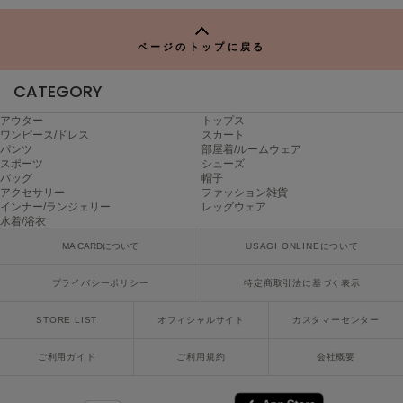
ヌル
TO
P
ページのトップに戻る
On
CATEGORY
オン
アウター
トップス
Onitsuka Tiger
ワンピース/ドレス
スカート
オニツカ タイガー
パンツ
部屋着/ルームウェア
スポーツ
シューズ
バッグ
帽子
ORGUE
アクセサリー
ファッション雑貨
オルグ
インナー/ランジェリー
レッグウェア
水着/浴衣
ORR
オル
MA CARDについて
USAGI ONLINEについて
プライバシーポリシー
特定商取引法に基づく表示
PATRICK
STORE LIST
オフィシャルサイト
カスタマーセンター
パトリック
ご利用ガイド
ご利用規約
会社概要
Philly chocolate
フィリーチョコレート