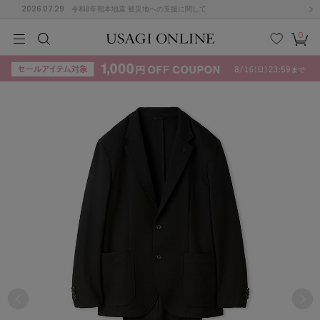
2026.07.29
令和8年熊本地震 被災地への支援に関して
0
MEN
MEN
KIDS
KIDS
BABY
BABY
BEAUTY
BEAUTY
LIFE STYLE
LIFE STYLE
検索
お気
カー
に入
ト
り
(715)
(3074)
B
C
D
E
F
G
I
J
K
L
M
N
ス/ドレス (1179)
P
Q
R
S
T
U
(570)
その
W
X
Y
Z
他
890)
ルームウェア (535)
ACYM
アシーム
(121)