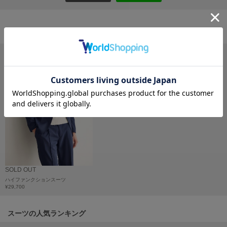
フレイアイディー
FURFUR
ファーファー
おすすめ商品
gelato pique
ジェラート ピケ
GELATO PIQUE CAT&DOG
ジェラート ピケ キャットアンドドッグ
gelato pique Sleep
ジェラート ピケ スリープ
GRAMICCI
グラミチ
SOLD OUT
ハイファンクションスーツ
¥29,700
Henon.
へノン
スーツの人気ランキング