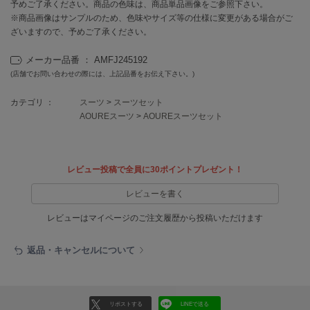
EIMY ISTOIRE
予めご了承ください。商品の色味は、商品単品画像をご参照下さい。
エイミー イストワール
※商品画像はサンプルのため、色味やサイズ等の仕様に変更がある場合がご
ざいますので、予めご了承ください。
emmi
エミ
メーカー品番 ： AMFJ245192
(店舗でお問い合わせの際には、上記品番をお伝え下さい。)
emmi atelier
エミ アトリエ
カテゴリ ：
スーツ
>
スーツセット
AOUREスーツ
>
AOUREスーツセット
emmi yoga
エミヨガ
ETRÉ TOKYO
レビュー投稿で全員に30ポイントプレゼント！
エトレトウキョウ
レビューを書く
ey
アイ
レビューはマイページのご注文履歴から投稿いただけます
返品・キャンセルについて
FILA
フィラ
FRAY I.D
リポストする
LINEで送る