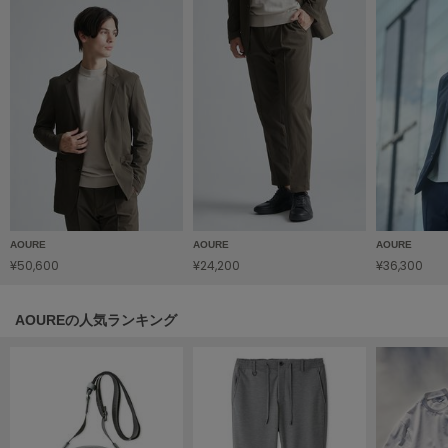
HUNTER
ハンター
HOKA ONEONE
ホカ オネオネ
KEEN
キーン
AOURE
AOURE
AOURE
LAATO
ラート
¥50,600
¥24,200
¥36,300
le
ル
AOUREの人気ランキング
le coq sportif
ルコックスポルティフ
LeSportsac
レスポートサック