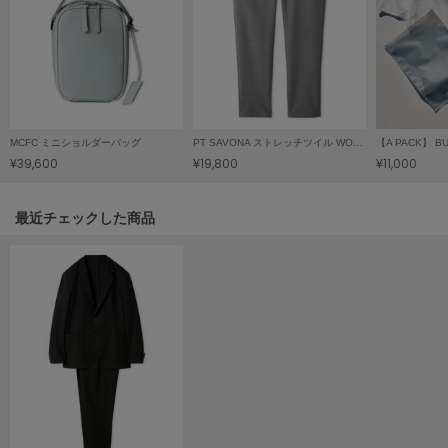
LILY BROWN
リリーブラウン
LILY BROWN Lingerie
リリーブラウンランジェリー
LITTLE UNION TOKYO
MCFC ミニショルダーバッグ
PT SAVONA ストレッチツイル WONDER SHAPE
リトルユニオン トウキョウ
¥39,600
¥19,800
¥11,000
関連記事
最近チェックした商品
made of Organics
メイドオブオーガニクス
MICHU COQUETTE
ミチュ コケット
MIESROHE
ミースロエ
miies miim
ミーエスミーム