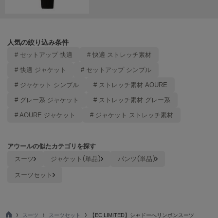
Mila Owen
ミラオーウェン
MOIGE
モワージュ
人気の絞り込み条件
# セットアップ 快適
# 快適 ストレッチ素材
MUCHA
ミュシャ
# 快適 ジャケット
# セットアップ シンプル
# ジャケット シンプル
# ストレッチ素材 AOURE
# グレー系 ジャケット
# ストレッチ素材 グレー系
NEW Balance
ニューバランス
# AOURE ジャケット
# ジャケット ストレッチ素材
nezu
ネズ
アウールの似たカテゴリを探す
スーツ
ジャケット(単品)
パンツ(単品)
NIKE
ナイキ
スーツセット
NOWNS
ナウンス
スーツ
スーツセット
【EC LIMITED】シャドーへリンボンスーツ
null.