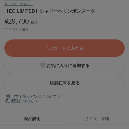
スーツ
スーツセット
ASICS
アシックス
【EC LIMITED】シャドーへリンボンスーツ
¥29,700
税込
270ポイント還元
Ballelite
バレリット
カートに入れる
BANDOLIER
バンドリヤー
お気に入りに追加する
Barbour
バブアー
Beyond Closet
店舗在庫を見る
ビヨンドクローゼット
ギフトラッピングについて
配送について
Calvin Klein
カルバン・クライン
商品説明
サイズ／詳細
CELFORD
セルフォード