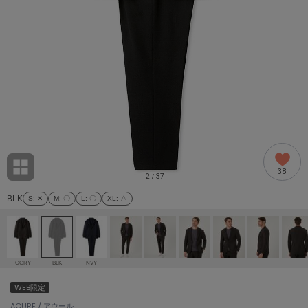
adidas
アディダス
(2005)
adidas by Stella McCartney
アディダス バイ ステラマッカートニー
916)
ALLISON BROWN
アリソンブラウン
07)
amabro
アマブロ
リー (664)
Ame no chi Hare
38
アメノチハレ
2
37
/
ョン雑貨 (865)
BLK
S
: ✕
M
: 〇
L
: 〇
XL
: △
AMOMMA
アモマ
/ランジェリー (127)
ánuans
ェア (121)
アニュアンス
CGRY
BLK
NVY
ànuke
WEB限定
 (124)
アンヌーク
AOURE / アウール