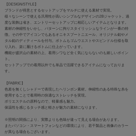
【DESIGN/STYLE】
ブランドが得意とするセットアップをマルチに使える素材で実現。
célon
様々なシーンで使える汎用性が高いシンプルなデザインの2Bジャケット。過
セロン
度な装飾は省き、エントリーセットアップに相応しいアイテムとなります。
素材の伸縮性をいかし、パターンに拘りスタイリッシュなラインが一番の特
Clarks Premium
クラークス
徴。その中でアイコンでもあるオニキスブートニエール、オリジナル釦やメ
タル釦のディティールを付与。ボトムもゴムウエストやスピンドル仕様を取
り入れ、楽に履けるボトムに仕上がっています。
CODE A
コードエー
機能が盛沢山の素材の上、着用シワなど全く気にならないのも嬉しいポイン
ト。
COLE HAAN
セットアップでの着用以外でも単品で活躍できるアイテムになっておりま
コール ハーン
す。
CONVERSE
【FABRIC】
コンバース
色差を無くしシャドーで表現したヘリンボン素材。伸縮性のある特殊な糸を
使用することで着用時の快適なストレッチを実現。
ポリエステルの原料なので、軽量感も魅力。
保温性を感じるタッチ感と軽さが魅力の素材になります。
DANSKIN
ダンスキン
※照明の関係により、実際よりも色味が違って見える場合があります。
またパソコン・スマートフォンなどの環境により、若干製品と画像のカラー
が異なる場合もございます。