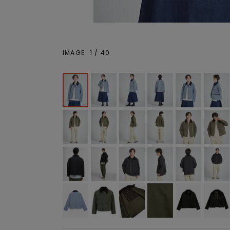
IMAGE
1
/
40