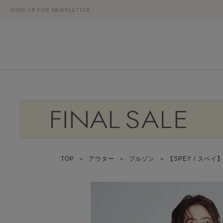
SIGN UP FOR NEWSLETTER
TOP
＞
アウター
＞
ブルゾン
＞ 【SPEY / ス