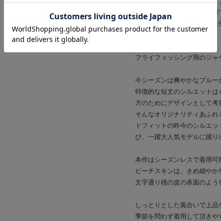
この製品は染料の特性により
特に汗や雨などで湿った状態
洗たく・クリーニングの際は
い。
フライフィッシング用のジャケッ
今シーズンは爽やかなブルー
特徴的な短丈のシルエットは
方のためにデザインとして考
そんなオリジナリティあふれ
ドフィットの昨今のシルエッ
び、一躍大人気モデルに躍り
本作はシーズンレスで着用可
ピーチスキンは、きめ細やか
文字通り桃の皮の表面のよう
しっとりとした風合いで上品
季節を問わず着用して頂きや