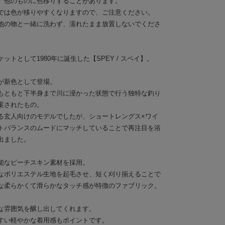
、他のものに色移りすることがあります。
では色が移りやすくなりますので、ご注意ください。
他の物と一緒に洗わず、濡れたまま放置しないでくださ
トとして1980年に誕生した【SPEY / スペイ】。
が新色として登場。
もともと下半身まで川に浸かった状態で行う独特な釣り
案されたもの。
る玄人向けのモデルでしたが、ショートレングス×ワイ
トバランスのムードにマッチしていることで再注目を浴
出ました。
能なピーチスキン素材を採用。
なポリエステル生地を起毛させ、短く刈り揃えることで
な柔らかくて滑らかなタッチ感が特徴のファブリック。
な雰囲気を醸し出してくれます。
すい軽やかな着用感もポイントです。