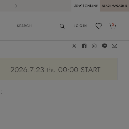
2026.07.28
熊本県熊本地方を震源とする地震の影響によ
USAGI ONLINE
USAGI
0
LOGIN
MAGAZINE
検
お気
カー
索
に入
ト
り
X
facebook
instagram
LINE
mail
ト）