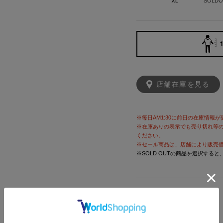
XL
SOLDO
1
店舗在庫を見る
※毎日AM1:30に前日の在庫情報
※在庫ありの表示でも売り切れ等
ください。
※セール商品は、店舗により販売
※SOLD OUTの商品を選択する
アイテム説明
【注意事項】