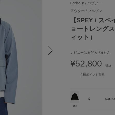
Barbour
/ バブアー
アウター
/
ブルゾン
【SPEY / 
ョートレングス
ィット）
レビューはまだありません
Next
¥52,800
税込
480ポイント還元
S
SOLDO
BLK