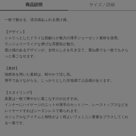
商品説明
サイズ／詳細
célon
セロン
一枚で魅せる、清涼感あふれる透け感。
Clarks Premium
【デザイン】
クラークス
シャリっとしたドライな肌触りが魅力の薄手ジョーゼット素材を使用。
ランジェリーライクな儚げな雰囲気が魅力。
CODE A
透け感のあるデザインが、女性らしさを引き立て、重ね着でも一枚でもさら
コードエー
っと着こなせます。
COLE HAAN
【素材】
コール ハーン
強撚糸を用いた素材は、軽やかで涼し気。
薄手でありながらも、しっかりとした生地感で上品感があります。
CONVERSE
コンバース
【スタイリング】
真夏は一枚で爽やかに着こなすのがおすすめ。
インナーにハイゲージのニットや薄手のカットソー、レーストップスなどを
DANSKIN
レイヤードすればシーズンレスで着られます。
ダンスキン
カジュアルなアイテムと相性がよく程よいフェミニン要素をプラスしてくれ
る一着です。