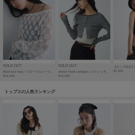
HUNTER
ハンター
HOKA ONEONE
ホカ オネオネ
KEEN
キーン
SOLD OUT
SOLD OUT
¥5,500
floral lace tops／フローラルレーストップス
stretch hook cardigan／ストレッチホックカーディガン
LAATO
¥14,300
¥16,500
ラート
トップスの人気ランキング
le
ル
le coq sportif
ルコックスポルティフ
LeSportsac
レスポートサック