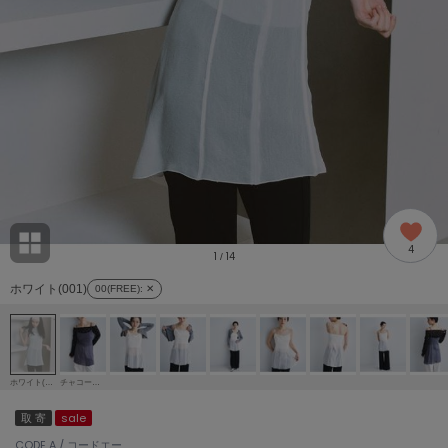
adidas
アディダス
(1996)
adidas by Stella McCartney
アディダス バイ ステラマッカートニー
893)
ALLISON BROWN
アリソンブラウン
98)
amabro
アマブロ
リー (663)
Ame no chi Hare
4
アメノチハレ
1
14
/
ョン雑貨 (858)
ホワイト(001)
00(FREE)
: ✕
AMOMMA
アモマ
/ランジェリー (127)
ánuans
ェア (119)
アニュアンス
ホワイト(001)
チャコールグレー(014)
ànuke
取 寄
sale
 (124)
アンヌーク
CODE A / コードエー