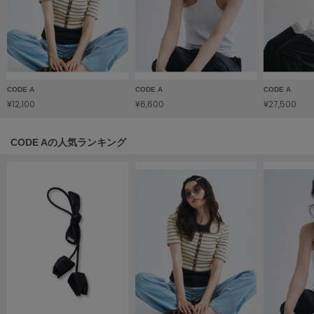
LILY BROWN
リリーブラウン
LILY BROWN Lingerie
リリーブラウンランジェリー
CODE A
CODE A
CODE A
LITTLE UNION TOKYO
¥12,100
¥6,600
¥27,500
リトルユニオン トウキョウ
CODE Aの人気ランキング
made of Organics
メイドオブオーガニクス
MICHU COQUETTE
ミチュ コケット
MIESROHE
ミースロエ
miies miim
ミーエスミーム