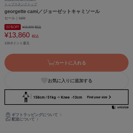
トップス
タンクトップ
ASICS
アシックス
georgette cami／ジョーゼットキャミソール
セール｜sale
30%
OFF
¥19,800
税込
¥13,860
Ballelite
税込
バレリット
126ポイント還元
BANDOLIER
バンドリヤー
カートに入れる
Barbour
バブアー
お気に入りに追加する
Beyond Closet
ビヨンドクローゼット
158cm / 51kg
Knee -13cm
Find your size
Calvin Klein
ギフトラッピングについて
カルバン・クライン
配送について
CELFORD
セルフォード