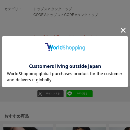
フレイアイディー
カテゴリ ：
トップス
>
タンクトップ
FURFUR
CODE Aトップス
>
CODE Aタンクトップ
ファーファー
レビュー投稿で全員に30ポイントプレゼント！
gelato pique
ジェラート ピケ
レビューを書く
GELATO PIQUE CAT&DOG
レビューはマイページのご注文履歴から投稿いただけます
ジェラート ピケ キャットアンドドッグ
返品・キャンセルについて
gelato pique Sleep
ジェラート ピケ スリープ
GRAMICCI
グラミチ
リポストする
LINEで送る
Henon.
おすすめ商品
へノン