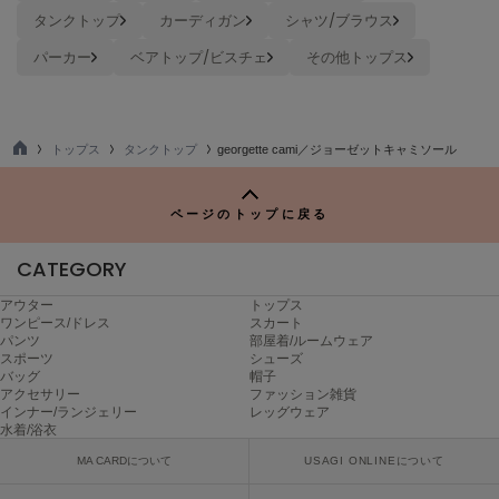
ヌル
タンクトップ
カーディガン
シャツ/ブラウス
パーカー
ベアトップ/ビスチェ
その他トップス
On
オン
トップス
タンクトップ
georgette cami／ジョーゼットキャミソール
Onitsuka Tiger
TO
オニツカ タイガー
P
ページのトップに戻る
ORGUE
オルグ
CATEGORY
ORR
オル
アウター
トップス
ワンピース/ドレス
スカート
パンツ
部屋着/ルームウェア
スポーツ
シューズ
バッグ
帽子
PATRICK
アクセサリー
ファッション雑貨
パトリック
インナー/ランジェリー
レッグウェア
水着/浴衣
Philly chocolate
MA CARDについて
USAGI ONLINEについて
フィリーチョコレート