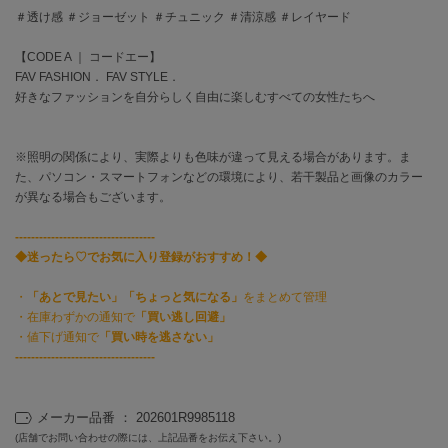
EIMY ISTOIRE
＃透け感 ＃ジョーゼット ＃チュニック ＃清涼感 ＃レイヤード
エイミー イストワール
【CODE A ｜ コードエー】
emmi
エミ
FAV FASHION． FAV STYLE．
好きなファッションを自分らしく自由に楽しむすべての女性たちへ
emmi atelier
エミ アトリエ
※照明の関係により、実際よりも色味が違って見える場合があります。ま
emmi yoga
た、パソコン・スマートフォンなどの環境により、若干製品と画像のカラー
エミヨガ
が異なる場合もございます。
ETRÉ TOKYO
-----------------------------------
エトレトウキョウ
◆迷ったら♡でお気に入り登録がおすすめ！◆
ey
・
「あとで見たい」「ちょっと気になる」
をまとめて管理
アイ
・在庫わずかの通知で
「買い逃し回避」
・値下げ通知で
「買い時を逃さない」
-----------------------------------
FILA
フィラ
メーカー品番 ： 202601R9985118
FRAY I.D
(店舗でお問い合わせの際には、上記品番をお伝え下さい。)