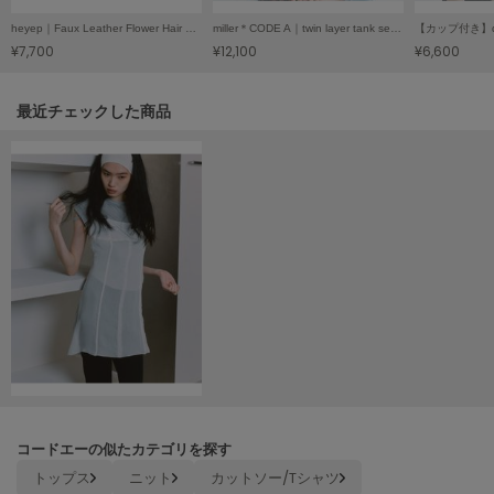
Mila Owen
ミラオーウェン
heyep｜Faux Leather Flower Hair Tie／ヘイップ｜フェイクレザーフラワーヘアゴム
miller＊CODE A｜twin layer tank set／ミラー＊コードエー｜ツインレイヤータンクセット
¥7,700
¥12,100
¥6,600
MOIGE
モワージュ
関連記事
最近チェックした商品
MUCHA
ミュシャ
NEW Balance
ニューバランス
nezu
ネズ
NIKE
ナイキ
NOWNS
ナウンス
コードエーの似たカテゴリを探す
トップス
ニット
カットソー/Tシャツ
null.