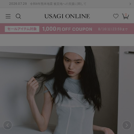
2026.07.29
令和8年熊本地震 被災地への支援に関して
0
MEN
MEN
KIDS
KIDS
BABY
BABY
BEAUTY
BEAUTY
LIFE STYLE
LIFE STYLE
検索
お気
カー
に入
ト
り
(684)
(2929)
B
C
D
E
F
G
I
J
K
L
M
N
ス/ドレス (1145)
P
Q
R
S
T
U
(546)
その
W
X
Y
Z
他
850)
ルームウェア (535)
ACYM
アシーム
(121)