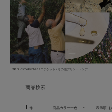
TOP
/
CosmeKitchen
/
エチケット
/ その他デリケートケア
商品検索
1
商品カラー一色
表示順:
件