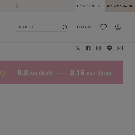
2026.07.28
熊本県熊本地方を震源とする地震の影響によ
USAGI ONLINE
USAGI
0
LOGIN
MAGAZINE
検
お気
カー
索
に入
ト
り
X
facebook
instagram
LINE
mail