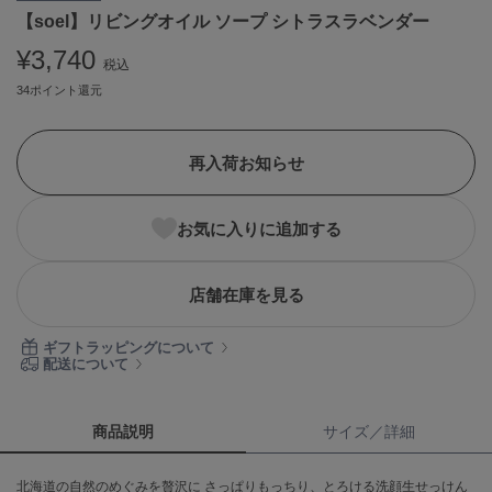
【soel】リビングオイル ソープ シトラスラベンダー
ASICS
アシックス
¥3,740
税込
34ポイント還元
Ballelite
バレリット
再入荷お知らせ
BANDOLIER
バンドリヤー
お気に入りに追加する
Barbour
バブアー
店舗在庫を見る
Beyond Closet
ビヨンドクローゼット
ギフトラッピングについて
配送について
Calvin Klein
カルバン・クライン
商品説明
サイズ／詳細
CELFORD
北海道の自然のめぐみを贅沢に さっぱりもっちり、とろける洗顔生せっけん
セルフォード