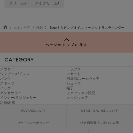
クリーム
アイクリーム
Mila Owen
ミラオーウェン
MOIGE
モワージュ
スキンケア
洗顔
【soel】リビングオイル ソープ シトラスラベンダー
TO
P
MUCHA
ミュシャ
ページのトップに戻る
CATEGORY
NEW Balance
ニューバランス
アウター
トップス
ワンピース/ドレス
スカート
パンツ
部屋着/ルームウェア
nezu
スポーツ
シューズ
ネズ
バッグ
帽子
アクセサリー
ファッション雑貨
インナー/ランジェリー
レッグウェア
NIKE
ナイキ
水着/浴衣
MA CARDについて
USAGI ONLINEについて
NOWNS
ナウンス
プライバシーポリシー
特定商取引法に基づく表示
null.