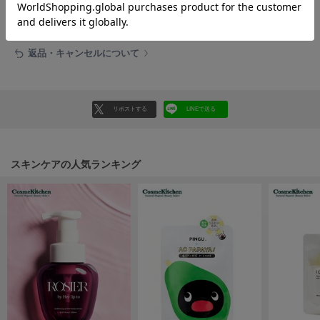
フレイアイディー
レビューはマイページのご注文履歴から投稿いただけます
FURFUR
ファーファー
返品・キャンセルについて
gelato pique
ジェラート ピケ
リポストする
LINEで送る
GELATO PIQUE CAT&DOG
ジェラート ピケ キャットアンドドッグ
スキンケアの人気ランキング
gelato pique Sleep
ジェラート ピケ スリープ
GRAMICCI
グラミチ
Henon.
へノン