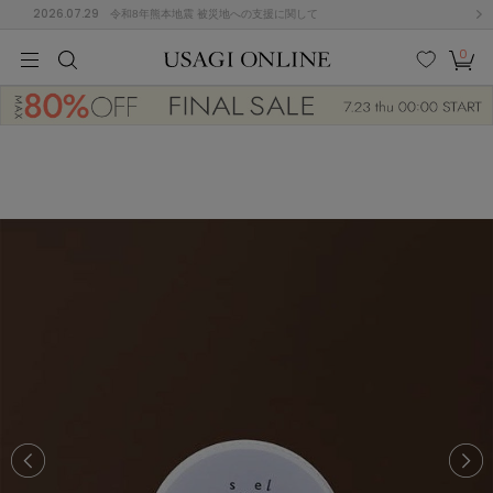
2026.07.29
令和8年熊本地震 被災地への支援に関して
0
MEN
MEN
KIDS
KIDS
BABY
BABY
BEAUTY
BEAUTY
LIFE STYLE
LIFE STYLE
検索
お気
カー
に入
ト
り
(646)
(2888)
B
C
D
E
F
G
I
J
K
L
M
N
ス/ドレス (1134)
P
Q
R
S
T
U
(543)
その
W
X
Y
Z
他
847)
ルームウェア (534)
ACYM
アシーム
(121)