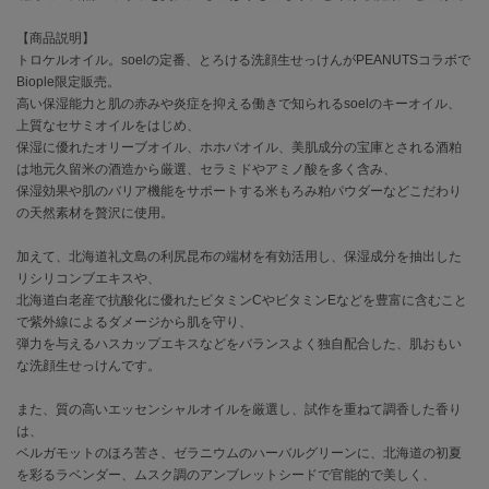
【商品説明】
célon
トロケルオイル。soelの定番、とろける洗顔生せっけんがPEANUTSコラボで
セロン
Biople限定販売。
高い保湿能力と肌の赤みや炎症を抑える働きで知られるsoelのキーオイル、
Clarks Premium
クラークス
上質なセサミオイルをはじめ、
保湿に優れたオリーブオイル、ホホバオイル、美肌成分の宝庫とされる酒粕
は地元久留米の酒造から厳選、セラミドやアミノ酸を多く含み、
CODE A
コードエー
保湿効果や肌のバリア機能をサポートする米もろみ粕パウダーなどこだわり
の天然素材を贅沢に使用。
COLE HAAN
コール ハーン
加えて、北海道礼文島の利尻昆布の端材を有効活用し、保湿成分を抽出した
リシリコンブエキスや、
CONVERSE
北海道白老産で抗酸化に優れたビタミンCやビタミンEなどを豊富に含むこと
コンバース
で紫外線によるダメージから肌を守り、
弾力を与えるハスカップエキスなどをバランスよく独自配合した、肌おもい
な洗顔生せっけんです。
DANSKIN
ダンスキン
また、質の高いエッセンシャルオイルを厳選し、試作を重ねて調香した香り
は、
ベルガモットのほろ苦さ、ゼラニウムのハーバルグリーンに、北海道の初夏
を彩るラベンダー、ムスク調のアンブレットシードで官能的で美しく、