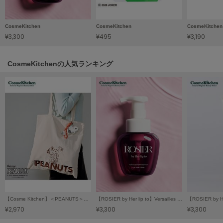
HUNTER
ハンター
CosmeKitchen
CosmeKitchen
CosmeKitchen
HOKA ONEONE
¥3,300
¥495
¥3,190
ホカ オネオネ
CosmeKitchenの人気ランキング
KEEN
キーン
LAATO
ラート
le
ル
le coq sportif
ルコックスポルティフ
【Cosme Kitchen】＜PEANUTS＞エンブロイダリートートバッグ アイボリー
【ROSIER by Her lip to】Versailles Fem Rose Wash
LeSportsac
¥2,970
¥3,300
¥3,300
レスポートサック