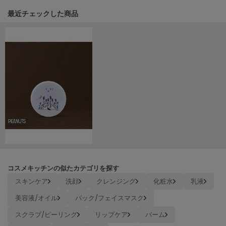
LILY BROWN
関連記事
最近チェックした商品
リリーブラウン
LILY BROWN Lingerie
リリーブラウンランジェリー
LITTLE UNION TOKYO
リトルユニオン トウキョウ
made of Organics
メイドオブオーガニクス
MICHU COQUETTE
ミチュ コケット
コスメキッチンの似たカテゴリを探す
MIESROHE
スキンケア
洗顔
クレンジング
化粧水
乳液
ミースロエ
美容液/オイル
パック/フェイスマスク
miies miim
ミーエスミーム
スクラブ/ピーリング
リップケア
バーム