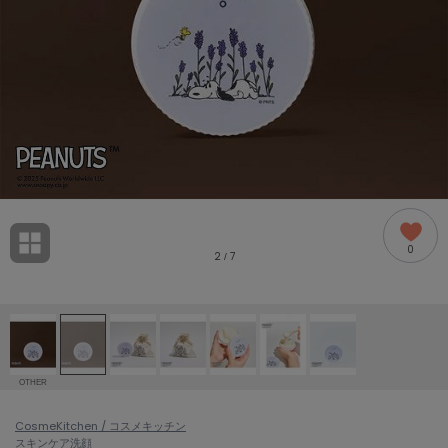
adidas
アディダス
(1978)
adidas by Stella McCartney
アディダス バイ ステラマッカートニー
858)
ALLISON BROWN
アリソンブラウン
97)
amabro
アマブロ
リー (632)
Ame no chi Hare
0
アメノチハレ
2
7
/
ョン雑貨 (842)
AMOMMA
アモマ
/ランジェリー (127)
ánuans
ェア (119)
アニュアンス
OTHER
ànuke
 (124)
CosmeKitchen / コスメキッチン
アンヌーク
スキンケア
洗顔