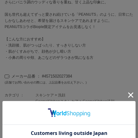
EIMY ISTOIRE
さらにバニラ調のウッディな香りを重ね、甘く上品な印象に。
エイミー イストワール
国も世代も超えてずっと愛され続けている「PEANUTS」のように、日常にた
emmi
しかなしあわせと、希望を届けるスキンケアであれますように。
エミ
PEANUTSコラボBiople限定アイテムをお見逃しなく！
emmi atelier
【こんな方におすすめ】
エミ アトリエ
・洗顔後、肌がつっぱったり、すっきりしない方
・肌がくすみがちで、顔色が少し暗い方
emmi yoga
・小鼻の周りや頬、あごなどのザラつきが気になる方
エミヨガ
ETRÉ TOKYO
エトレトウキョウ
メーカー品番 ： #4571502027384
(店舗でお問い合わせの際には、上記品番をお伝え下さい。)
ey
アイ
カテゴリ ：
スキンケア
>
洗顔
CosmeKitchenスキンケア
>
CosmeKitchen洗顔
FILA
フィラ
レビュー投稿で全員に30ポイントプレゼント！
FRAY I.D
レビューを書く