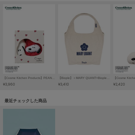
Mila Owen
ミラオーウェン
MOIGE
モワージュ
MUCHA
ミュシャ
NEW Balance
ニューバランス
【Cosme Kitchen Products】PEANUTS アロマティック ボディウォッシュ ＆ ボディスポンジ
【Biople】＜MARY QUANT×Biople＞ショルダーバッグ ネイビー
nezu
¥3,960
¥3,410
¥2,420
ネズ
NIKE
関連記事
最近チェックした商品
ナイキ
NOWNS
ナウンス
null.