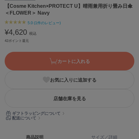
【Cosme Kitchen×PROTECT U】晴雨兼用折り畳み日傘
ASICS
アシックス
＜FLOWER＞ Navy
5.0 (1件のレビュー)
¥4,620
税込
Ballelite
バレリット
42ポイント還元
BANDOLIER
バンドリヤー
カートに入れる
Barbour
バブアー
お気に入りに追加する
Beyond Closet
ビヨンドクローゼット
店舗在庫を見る
ギフトラッピングについて
Calvin Klein
配送について
カルバン・クライン
CELFORD
商品説明
サイズ／詳細
セルフォード