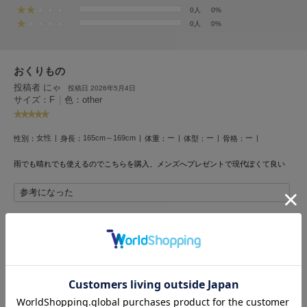
フレイアイディー
0人
0%
0人
0%
FURFUR
ファーファー
おくりもの
投稿者 にゃ
投稿日 2026年5月4日
gelato pique
サイズ：F
|
色：other
ジェラート ピケ
GELATO PIQUE CAT&DOG
女性
165cm～169cm
ー
ー
ー
性別：
身長：
体重：
体型：
骨格：
ジェラート ピケ キャットアンドドッグ
雨でも晴れでも使えるのでこちらを購入、メンズへプレゼントで現代ぽくて良い
gelato pique Sleep
ジェラート ピケ スリープ
参考になった
GRAMICCI
グラミチ
レビュー投稿で全員に30ポイントプレゼント！
レビューを書く
Henon.
へノン
レビューはマイページのご注文履歴から投稿いただけます