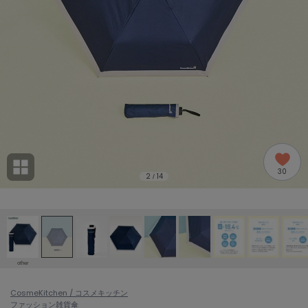
adidas
アディダス
(2005)
adidas by Stella McCartney
アディダス バイ ステラマッカートニー
916)
ALLISON BROWN
アリソンブラウン
07)
amabro
アマブロ
リー (664)
Ame no chi Hare
30
アメノチハレ
2
14
/
ョン雑貨 (865)
AMOMMA
アモマ
/ランジェリー (127)
ánuans
ェア (121)
アニュアンス
other
ànuke
 (124)
CosmeKitchen / コスメキッチン
アンヌーク
ファッション雑貨
傘