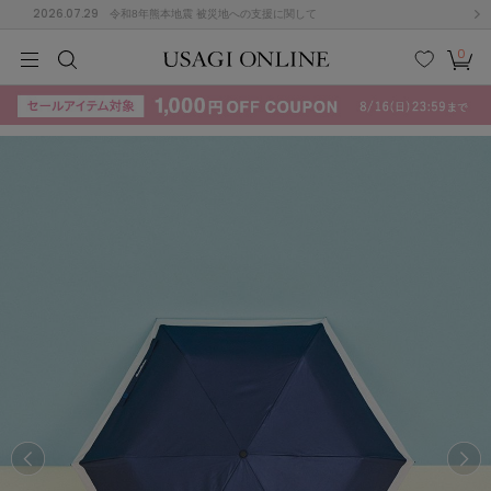
2026.07.29
令和8年熊本地震 被災地への支援に関して
0
MEN
MEN
KIDS
KIDS
BABY
BABY
BEAUTY
BEAUTY
LIFE STYLE
LIFE STYLE
検索
お気
カー
に入
ト
り
(715)
(3074)
B
C
D
E
F
G
I
J
K
L
M
N
ス/ドレス (1179)
P
Q
R
S
T
U
(570)
その
W
X
Y
Z
他
890)
ルームウェア (535)
ACYM
アシーム
(121)