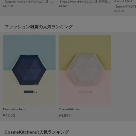
SOLD OUT
【Cosme Kitchen×PROTECT U】晴雨兼用折り畳み日傘＜FLOWER＞Beige
【Mila Owen×PROTECT U】晴雨兼用折り畳み日傘
¥4,620
¥4,620
LILY BROWN
¥4,620
リリーブラウン
LILY BROWN Lingerie
ファッション雑貨の人気ランキング
リリーブラウンランジェリー
LITTLE UNION TOKYO
リトルユニオン トウキョウ
made of Organics
メイドオブオーガニクス
MICHU COQUETTE
ミチュ コケット
MIESROHE
ミースロエ
CosmeKitchen
CosmeKitchen
¥4,620
¥4,620
miies miim
ミーエスミーム
CosmeKitchenの人気ランキング