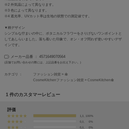
EIMY ISTOIRE
※2 外気温によって異なります。
エイミー イストワール
※3 色によって異なります。
※4 遮光率、UVカット率は生地の状態での測定値です。
emmi
エミ
▼柄デザイン
シンプルな佇まいの中に、ボタニカルフラワーをさりげないワンポイントと
emmi atelier
エミ アトリエ
してあしらいました。落ち着いた印象で、オン・オフ問わず使いやすいデザ
インです。
emmi yoga
エミヨガ
メーカー品番 ： 4571649070564
(店舗でお問い合わせの際には、上記品番をお伝え下さい。)
ETRÉ TOKYO
エトレトウキョウ
カテゴリ ：
ファッション雑貨
>
傘
CosmeKitchenファッション雑貨
>
CosmeKitchen傘
ey
アイ
1 件のカスタマーレビュー
評価
FILA
フィラ
1人
100%
0人
0%
FRAY I.D
0人
0%