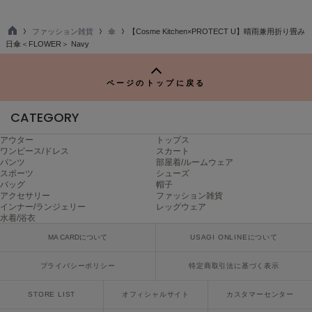
poláura
ポローラ
ファッション雑貨
傘
【Cosme Kitchen×PROTECT U】晴雨兼用折り畳み
TO
日傘＜FLOWER＞ Navy
PUMA
P
プーマ
ページのトップに戻る
Reebok
CATEGORY
リーボック
アウター
トップス
ワンピース/ドレス
スカート
パンツ
部屋着/ルームウェア
スポーツ
シューズ
SALOMON
バッグ
帽子
サロモン
アクセサリー
ファッション雑貨
インナー/ランジェリー
レッグウェア
sanrio house
水着/浴衣
サンリオハウス
MA CARDについて
USAGI ONLINEについて
SESAME STREET MARKET
セサミストリートマーケット
プライバシーポリシー
特定商取引法に基づく表示
STORE LIST
オフィシャルサイト
カスタマーセンター
SHAKA
シャカ