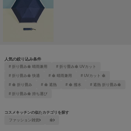
ヌル
On
オン
Onitsuka Tiger
オニツカ タイガー
ORGUE
人気の絞り込み条件
オルグ
# 折り畳み傘 晴雨兼用
# 折り畳み傘 UVカット
ORR
# 折り畳み傘 快適
# 傘 晴雨兼用
# UVカット 傘
オル
# 傘 折り畳み
# 傘 遮熱
# 傘 撥水
# 遮熱 折り畳み傘
# 折り畳み傘 持ち運び
PATRICK
パトリック
コスメキッチンの似たカテゴリを探す
Philly chocolate
ファッション雑貨
傘
フィリーチョコレート