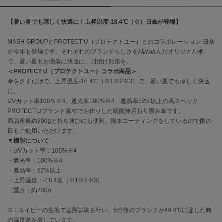
célon
【暑い夏でも涼しく快適に！上昇温度-18.4℃（※）日傘が登場】
セロン
MASH GROUPとPROTECT U（プロテクトユー）とのコラボレーション 日傘
Clarks Premium
が今年も登場です。それぞれのブランドらしさを詰め込んだオリジナル柄
クラークス
で、暑い夏もお洒落に快適に、日焼け対策を。
＜PROTECT U（プロテクトユー）コラボ商品＞
CODE A
傘をさすだけで、上昇温度-18.4℃（※1※2※3）で、暑い夏でも涼しく快適
コードエー
に。
UVカット率100％※4、遮光率100%※4、遮熱率52%以上の高スペック
COLE HAAN
PROTECT Uブランド素材でお作りした晴雨兼用折り畳み傘です。
コール ハーン
商品重量約200gと持ち運びにも便利。撥水コーティングをしているので雨の
日もご使用いただけます。
CONVERSE
コンバース
▼機能について
・UVカット率：100%※4
・遮光率：100%※4
・遮熱率：52%以上
DANSKIN
・上昇温度：-18.4度（※1※2※3）
ダンスキン
・重さ：約200g
※1 ネイビーの生地で遮熱試験を行い、5分後のブランクが49.4℃に達した時
の温度差を表しています。