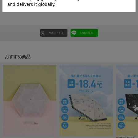
HUNTER
ハンター
返品・キャンセルについて
HOKA ONEONE
ホカ オネオネ
リポストする
LINEで送る
KEEN
キーン
おすすめ商品
LAATO
ラート
le
ル
le coq sportif
ルコックスポルティフ
LeSportsac
レスポートサック