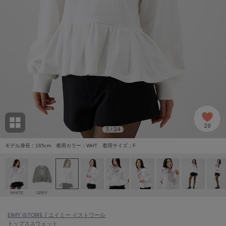
adidas
アディダス
(1978)
adidas by Stella McCartney
アディダス バイ ステラマッカートニー
887)
ALLISON BROWN
アリソンブラウン
97)
amabro
アマブロ
リー (645)
Ame no chi Hare
29
アメノチハレ
3
24
/
ョン雑貨 (850)
モデル身長：165cm 着用カラー：WHT 着用サイズ：F
AMOMMA
アモマ
/ランジェリー (127)
ánuans
ェア (119)
アニュアンス
WHITE
GREY
ànuke
 (124)
EIMY ISTOIRE / エイミー イストワール
アンヌーク
トップス
スウェット