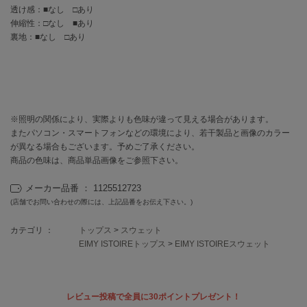
EIMY ISTOIRE
透け感：■なし □あり
エイミー イストワール
伸縮性：□なし ■あり
裏地：■なし □あり
emmi
エミ
emmi atelier
エミ アトリエ
※照明の関係により、実際よりも色味が違って見える場合があります。
emmi yoga
エミヨガ
またパソコン・スマートフォンなどの環境により、若干製品と画像のカラー
が異なる場合もございます。予めご了承ください。
ETRÉ TOKYO
商品の色味は、商品単品画像をご参照下さい。
エトレトウキョウ
メーカー品番 ： 1125512723
ey
(店舗でお問い合わせの際には、上記品番をお伝え下さい。)
アイ
カテゴリ ：
トップス
>
スウェット
EIMY ISTOIREトップス
>
EIMY ISTOIREスウェット
FILA
フィラ
レビュー投稿で全員に30ポイントプレゼント！
FRAY I.D