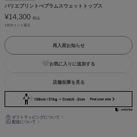
バリエプリントぺプラムスウェットトップス
ASICS
アシックス
¥14,300
税込
130ポイント還元
Ballelite
バレリット
再入荷お知らせ
BANDOLIER
バンドリヤー
お気に入りに追加する
Barbour
バブアー
店舗在庫を見る
Beyond Closet
ビヨンドクローゼット
158cm / 51kg
Crotch -2cm
Find your size
Calvin Klein
ギフトラッピングについて
カルバン・クライン
配送について
CELFORD
セルフォード