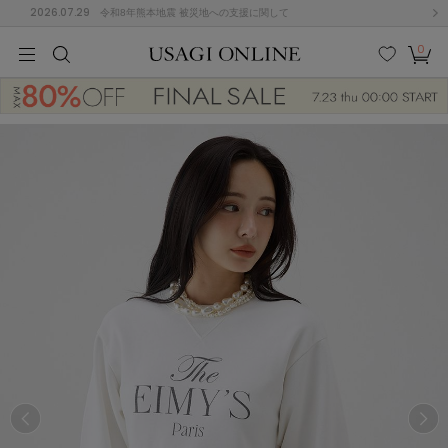
2026.07.29
令和8年熊本地震 被災地への支援に関して
0
MEN
MEN
KIDS
KIDS
BABY
BABY
BEAUTY
BEAUTY
LIFE STYLE
LIFE STYLE
検索
お気
カー
に入
ト
り
(674)
(2888)
B
C
D
E
F
G
I
J
K
L
M
N
ス/ドレス (1134)
P
Q
R
S
T
U
(543)
その
W
X
Y
Z
他
847)
ルームウェア (534)
ACYM
アシーム
(121)