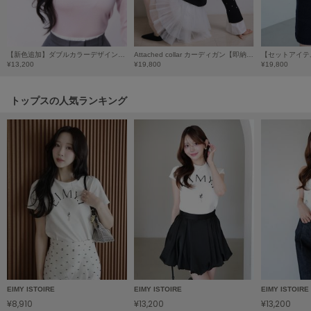
HUNTER
ハンター
HOKA ONEONE
ホカ オネオネ
【新色追加】ダブルカラーデザインニット
Attached collar カーディガン【即納あり】
¥13,200
¥19,800
¥19,800
トップスの人気ランキング
KEEN
キーン
LAATO
ラート
le
ル
le coq sportif
ルコックスポルティフ
LeSportsac
EIMY ISTOIRE
EIMY ISTOIRE
EIMY ISTOIRE
レスポートサック
¥8,910
¥13,200
¥13,200