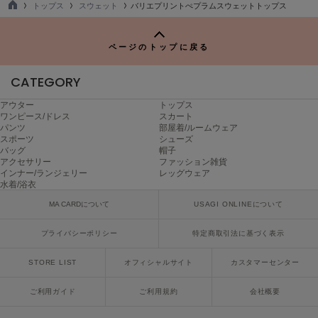
トップス
スウェット
バリエプリントぺプラムスウェットトップス
ヌル
TO
P
ページのトップに戻る
On
オン
CATEGORY
Onitsuka Tiger
アウター
トップス
オニツカ タイガー
ワンピース/ドレス
スカート
パンツ
部屋着/ルームウェア
スポーツ
シューズ
ORGUE
バッグ
帽子
オルグ
アクセサリー
ファッション雑貨
インナー/ランジェリー
レッグウェア
ORR
水着/浴衣
オル
MA CARDについて
USAGI ONLINEについて
プライバシーポリシー
特定商取引法に基づく表示
PATRICK
パトリック
STORE LIST
オフィシャルサイト
カスタマーセンター
Philly chocolate
ご利用ガイド
ご利用規約
会社概要
フィリーチョコレート