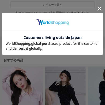
フレイアイディー
レビューを書く
FURFUR
レビューはマイページのご注文履歴から投稿いただけます
ファーファー
返品・キャンセルについて
gelato pique
ジェラート ピケ
リポストする
LINEで送る
GELATO PIQUE CAT&DOG
ジェラート ピケ キャットアンドドッグ
gelato pique Sleep
おすすめ商品
ジェラート ピケ スリープ
GRAMICCI
グラミチ
Henon.
へノン