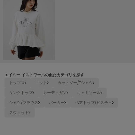
Mila Owen
ミラオーウェン
MOIGE
モワージュ
MUCHA
ミュシャ
NEW Balance
ニューバランス
エイミー イストワールの似たカテゴリを探す
トップス
ニット
カットソー/Tシャツ
nezu
ネズ
タンクトップ
カーディガン
キャミソール
NIKE
シャツ/ブラウス
パーカー
ベアトップ/ビスチェ
ナイキ
スウェット
NOWNS
ナウンス
null.