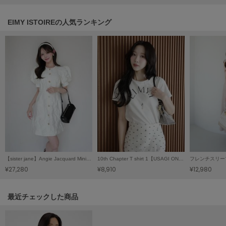
LILY BROWN
リリーブラウン
EIMY ISTOIREの人気ランキング
LILY BROWN Lingerie
リリーブラウンランジェリー
LITTLE UNION TOKYO
リトルユニオン トウキョウ
made of Organics
メイドオブオーガニクス
MICHU COQUETTE
ミチュ コケット
【sister jane】Angie Jacquard Mini Dress/アンジージャガードミニドレス
10th Chapter T shirt 1【USAGI ONLINE限定カラーあり】
¥27,280
¥8,910
¥12,980
MIESROHE
ミースロエ
関連記事
最近チェックした商品
miies miim
ミーエスミーム