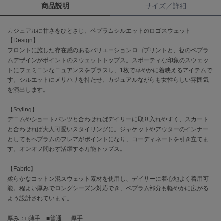
商品説明
サイズ／詳細
célon
セロン
カジュアルに甘さをひとさじ、ペプラムシルエットのロゴスウェット
【Design】
Clarks Premium
フロントに施した存在感のあるバリエーションロゴプリントと、裾のペプラ
クラークス
ムデザインがポイントのスウェットトップス。スポーティな印象のスウェッ
トにフェミニンなニュアンスをプラスし、1枚で華やかに着映えるアイテムで
CODE A
す。シルエットにメリハリを持たせ、カジュアルながらも女性らしい雰囲気
コードエー
を演出します。
COLE HAAN
【Styling】
コール ハーン
デニムやショートパンツと合わせればデイリーに取り入れやすく、スカート
と合わせれば大人可愛いスタイリングに。ジャケットやアウターのインナー
CONVERSE
としてもペプラムのフレアがポイントになり、コーディネートを引き立てま
コンバース
す。オンオフ問わず活躍する万能トップス。
【Fabric】
DANSKIN
柔らかなコットン混スウェット素材を使用し、デイリーに着心地よく着用可
ダンスキン
能。程よい厚みでロングシーズン対応でき、ペプラム部分も軽やかに広がる
よう設計されています。
厚み：□薄手 ■普通 □厚手