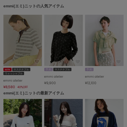
emmi(エミ)ニットの人気アイテム
USAGI Gift
ウサギギフト
USAGI Item
ウサギアイテム
USAGI Vintage
ウサギヴィンテージ
VEJA
sale
サステナブル
予 約
サステナブル
予 約
ヴェジャ
ウォッシャブル
emmi atelier
emmi atelier
emmi atelier
¥9,900
¥12,100
¥8,580
40%OFF
emmi(エミ)ニットの最新アイテム