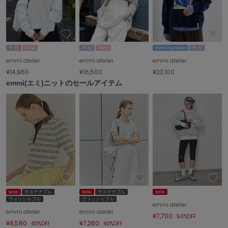
予 約
new
予 約
new
coming soon
予 約
emmi atelier
emmi atelier
emmi atelier
¥14,960
¥16,500
¥23,100
emmi(エミ)ニットのセールアイテム
sale
サステナブル
sale
サステナブル
sale
ウォッシャブル
ウォッシャブル
emmi atelier
emmi atelier
emmi atelier
¥7,700
50%OFF
¥8,580
¥7,260
40%OFF
40%OFF