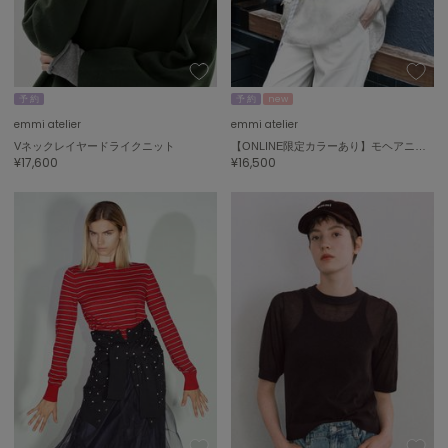
エイミー イストワール
emmi
エミ
予 約
予 約
new
emmi atelier
エミ アトリエ
emmi atelier
emmi atelier
Vネックレイヤードライクニット
【ONLINE限定カラーあり】モヘアニットプルオーバー
¥17,600
¥16,500
emmi yoga
エミヨガ
ETRÉ TOKYO
エトレトウキョウ
ey
アイ
FILA
フィラ
FRAY I.D
フレイアイディー