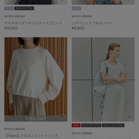
予 約
サステナブル
予 約
FURFUR
ファーファー
emmi atelier
emmi atelier
マルチボーダーロングスリーブニット
シアーニットプルオーバー
¥14,300
¥9,900
gelato pique
ジェラート ピケ
GELATO PIQUE CAT&DOG
ジェラート ピケ キャットアンドドッグ
gelato pique Sleep
ジェラート ピケ スリープ
GRAMICCI
グラミチ
SOLD OUT
Henon.
へノン
sale
サステナブル
ウォッシャブル
emmi atelier
emmi atelier
【7days】ドロストニットトップス
HUNTER