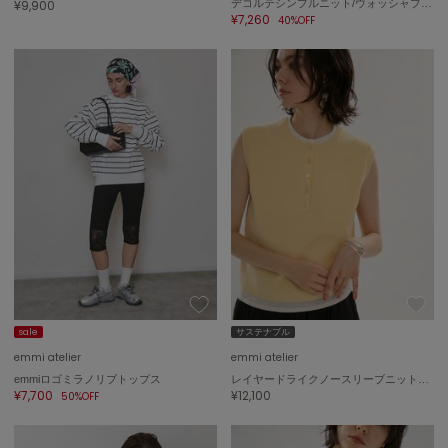
¥9,900
デコルテシンプルニット/ウォッシャブル/UVカット/接触冷感
ハンター
¥7,260
40%OFF
HOKA ONEONE
ホカ オネオネ
KEEN
キーン
LAATO
ラート
le
ル
sale
サステナブル
le coq sportif
ルコックスポルティフ
emmi atelier
emmi atelier
emmiロゴミラノリブトップス
レイヤードライクノースリーブニットベスト
¥7,700
¥12,100
50%OFF
LeSportsac
レスポートサック