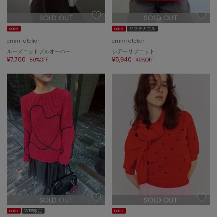
ポローラ
SOLD OUT
SOLD OUT
PUMA
プーマ
sale
sale
サステナブル
emmi atelier
emmi atelier
ルーズニットプルオーバー
シアーリブニット
¥7,700
¥5,940
50%OFF
40%OFF
Reebok
リーボック
SALOMON
サロモン
sanrio house
サンリオハウス
SESAME STREET MARKET
セサミストリートマーケット
SHAKA
シャカ
SOLD OUT
SOLD OUT
sale
WEB限定
sale