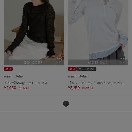
トゥデイフル
TSURU by Mariko Oikawa
ツルバイマリコオイカワ
UGG
アグ
UNDERSON UNDERSON
SOLD OUT
SOLD OUT
アンダーソン アンダーソン
sale
sale
サステナブル
un/neu
emmi atelier
emmi atelier
アンノイ
モヘヤ混2wayニットトップス
【セットアイテム】eco ヘンリーネックレイヤードニットトップス
¥4,950
¥8,250
50%OFF
50%OFF
URBAN RESEARCH ROSSO
アーバンリサーチ ロッソ
1
USAGI Books
ウサギブックス
USAGI Gallery
ウサギギャラリー