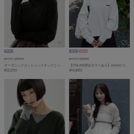
célon
セロン
Clarks Premium
クラークス
CODE A
コードエー
予 約
予 約
new
emmi atelier
emmi atelier
COLE HAAN
オーガニックコットンハイネックニットプルオーバー
【ONLINE限定カラーあり】emmiロゴスウェットライクニット
コール ハーン
¥13,200
¥14,960
CONVERSE
コンバース
DANSKIN
ダンスキン
EIMY ISTOIRE