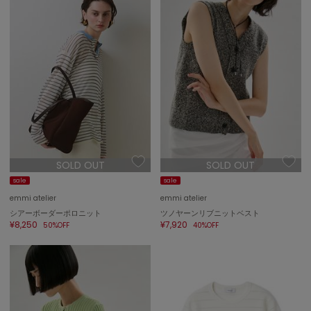
LILY BROWN
リリーブラウン
LILY BROWN Lingerie
リリーブラウンランジェリー
LITTLE UNION TOKYO
リトルユニオン トウキョウ
made of Organics
メイドオブオーガニクス
SOLD OUT
SOLD OUT
sale
sale
MICHU COQUETTE
ミチュ コケット
emmi atelier
emmi atelier
シアーボーダーポロニット
ツノヤーンリブニットベスト
¥8,250
¥7,920
MIESROHE
50%OFF
40%OFF
ミースロエ
miies miim
ミーエスミーム
Mila Owen