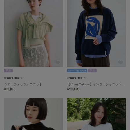
ASICS
アシックス
Ballelite
バレリット
BANDOLIER
バンドリヤー
Barbour
バブアー
予 約
coming soon
予 約
emmi atelier
emmi atelier
Beyond Closet
シアーチェックポロニット
【Henri Matisse】インターシャニットプルオーバー
ビヨンドクローゼット
¥12,100
¥23,100
Calvin Klein
カルバン・クライン
CELFORD
セルフォード