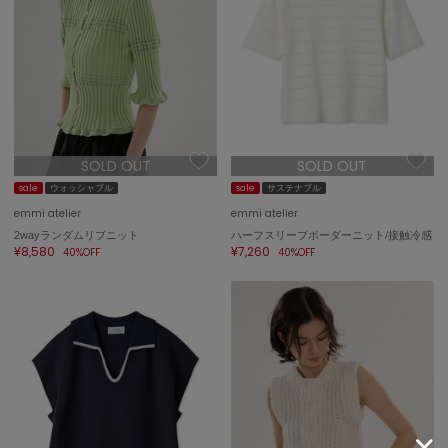
ミラオーウェン
MOIGE
モワージュ
MUCHA
ミュシャ
SOLD OUT
SOLD OUT
sale
ウォッシャブル
sale
サステナブル
NEW Balance
ニューバランス
emmi atelier
emmi atelier
2wayランダムリブニット
ハーフスリーブボーダーニット/接触冷感
nezu
¥8,580
¥7,260
40%OFF
40%OFF
ネズ
NIKE
ナイキ
NOWNS
ナウンス
null.
ヌル