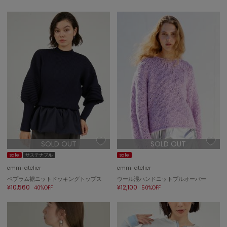
SUICOKE
スイコック
SUPERGA
スペルガ
swanë
スワネ
TAW&TOE
トーアンドトー
TEVA
SOLD OUT
SOLD OUT
テバ
sale
サステナブル
sale
The Barnnet
emmi atelier
emmi atelier
ザバーネット
ペプラム裾ニットドッキングトップス
ウール混ハンドニットプルオーバー
¥10,560
¥12,100
40%OFF
50%OFF
THE NORTH FACE
ザ・ノース・フェイス
TODAYFUL