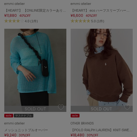
Sneakers by emmi
emmi atelier
emmi atelier
スニーカーズ バイ エミ
【HEART】 【ONLINE限定カラーあり】ハートエンブロイダリーニット
【HEART】 eco ハーフスリーブハートジャガードニット【アンサンブル可能】
¥11,880
¥6,600
40%OFF
40%OFF
Snow Peak
4.0 (1件)
5.0 (1件)
スノーピーク
SNIDEL
スナイデル
SNIDEL HOME
スナイデル ホーム
SOFER
ソフェル
SOMEWHERE BUTTER.
サムウェアバター
SORIN
SOLD OUT
SOLD OUT
ソリン
sale
サステナブル
sale
Stylevoice for xxx
emmi atelier
OTHER BRANDS
スタイルヴォイスフォー
メッシュニットプルオーバー
【POLO RALPH LAUREN】KNIT-SWEATSHIRT
¥9,240
¥18,480
30%OFF
30%OFF