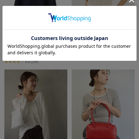
On
オン
SOLD OUT
SOLD OUT
sale
サステナブル
ウォッシャブル
sale
サステナブル
Onitsuka Tiger
オニツカ タイガー
emmi atelier
emmi atelier
エフォートレスポロニット【セットアップ対応】/ウォッシャブル/UVカット/接触冷感
eco フリンジニットベスト
ORGUE
¥8,580
¥10,010
40%OFF
30%OFF
オルグ
4.0 (1件)
ORR
オル
PATRICK
パトリック
Philly chocolate
フィリーチョコレート
poláura