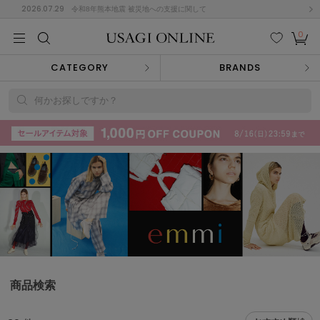
2026.07.29
令和8年熊本地震 被災地への支援に関して
0
MEN
MEN
KIDS
KIDS
BABY
BABY
BEAUTY
BEAUTY
LIFE STYLE
LIFE STYLE
検索
お気
カー
CATEGORY
BRANDS
に入
ト
り
(715)
何かお探しですか？
(3074)
B
C
D
E
F
G
I
J
K
L
M
N
ス/ドレス (1179)
P
Q
R
S
T
U
(570)
その
W
X
Y
Z
他
890)
ルームウェア (535)
商品検索
ACYM
アシーム
(121)