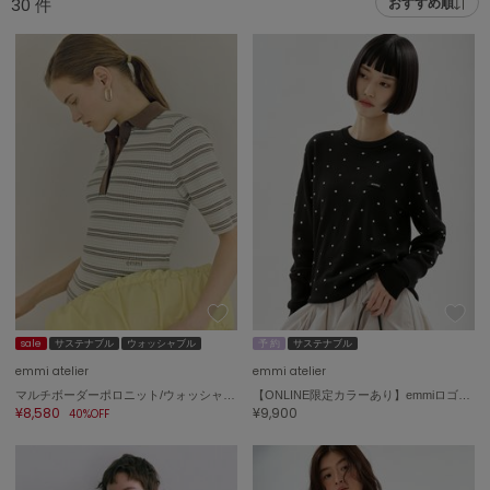
30
件
おすすめ順
adidas
アディダス
(2005)
adidas by Stella McCartney
アディダス バイ ステラマッカートニー
916)
ALLISON BROWN
アリソンブラウン
07)
amabro
アマブロ
リー (664)
Ame no chi Hare
ョン雑貨 (865)
アメノチハレ
AMOMMA
/ランジェリー (127)
アモマ
sale
サステナブル
ウォッシャブル
予 約
サステナブル
emmi atelier
emmi atelier
ánuans
ェア (121)
マルチボーダーポロニット/ウォッシャブル/UVカット
【ONLINE限定カラーあり】emmiロゴクルーネックプルオーバー
アニュアンス
¥8,580
¥9,900
40%OFF
 (124)
ànuke
アンヌーク