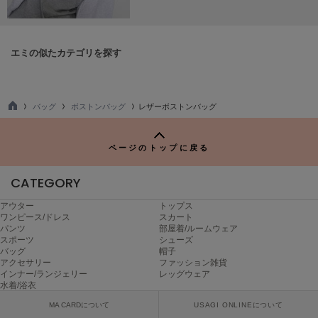
Mila Owen
ミラオーウェン
MOIGE
エミの似たカテゴリを探す
モワージュ
MUCHA
ミュシャ
バッグ
ボストンバッグ
レザーボストンバッグ
TO
P
ページのトップに戻る
NEW Balance
ニューバランス
CATEGORY
nezu
ネズ
アウター
トップス
ワンピース/ドレス
スカート
パンツ
部屋着/ルームウェア
NIKE
スポーツ
シューズ
ナイキ
バッグ
帽子
アクセサリー
ファッション雑貨
インナー/ランジェリー
レッグウェア
NOWNS
ナウンス
水着/浴衣
MA CARDについて
USAGI ONLINEについて
null.