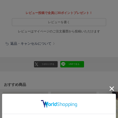
EIMY ISTOIRE
エイミー イストワール
レビュー投稿で全員に30ポイントプレゼント！
emmi
エミ
レビューを書く
emmi atelier
レビューはマイページのご注文履歴から投稿いただけます
エミ アトリエ
返品・キャンセルについて
emmi yoga
エミヨガ
ETRÉ TOKYO
エトレトウキョウ
リポストする
LINEで送る
ey
アイ
おすすめ商品
FILA
フィラ
FRAY I.D