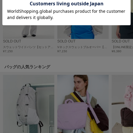
フレイアイディー
FURFUR
ファーファー
gelato pique
SOLD OUT
SOLD OUT
SOLD OUT
ジェラート ピケ
スウェットワイドパンツ【セットアップ対応】
Vネックスウェットプルオーバー【セットアップ対応】
¥7,150
¥7,150
¥6,380
GELATO PIQUE CAT&DOG
ジェラート ピケ キャットアンドドッグ
バッグの人気ランキング
gelato pique Sleep
ジェラート ピケ スリープ
GRAMICCI
グラミチ
Henon.
へノン