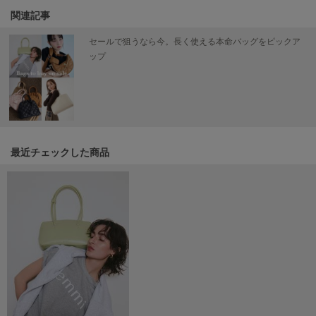
関連記事
LILY BROWN
リリーブラウン
セールで狙うなら今。長く使える本命バッグをピックア
ップ
LILY BROWN Lingerie
リリーブラウンランジェリー
LITTLE UNION TOKYO
リトルユニオン トウキョウ
最近チェックした商品
made of Organics
メイドオブオーガニクス
MICHU COQUETTE
ミチュ コケット
MIESROHE
ミースロエ
miies miim
ミーエスミーム