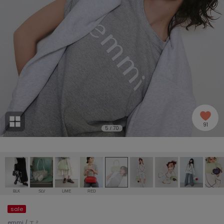
adidas
アディダス
(1993)
adidas by Stella McCartney
アディダス バイ ステラマッカートニー
889)
ALLISON BROWN
アリソンブラウン
97)
amabro
アマブロ
リー (649)
Ame no chi Hare
91
アメノチハレ
5
70
/
ョン雑貨 (852)
AMOMMA
アモマ
/ランジェリー (127)
ánuans
ェア (119)
アニュアンス
BLK
SLV
LIME
RED
ànuke
sale
 (124)
アンヌーク
emmi / エミ