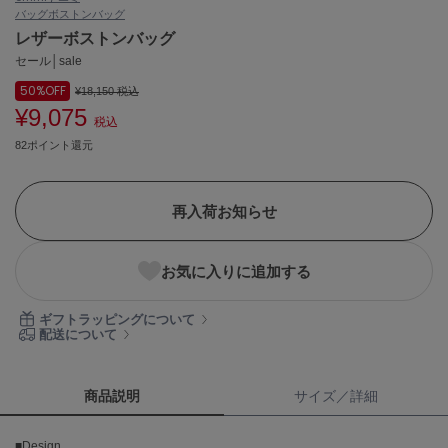
バッグ
ボストンバッグ
ASICS
アシックス
レザーボストンバッグ
セール│sale
50%
OFF
¥18,150
税込
¥9,075
Ballelite
税込
バレリット
82ポイント還元
BANDOLIER
バンドリヤー
再入荷お知らせ
Barbour
バブアー
お気に入りに追加する
Beyond Closet
ビヨンドクローゼット
ギフトラッピングについて
配送について
Calvin Klein
カルバン・クライン
商品説明
サイズ／詳細
CELFORD
■Design
セルフォード