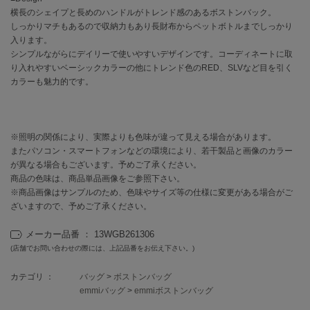
横長のシェイプと長めのハンドルがトレンド感のあるボストンバック。
しっかりマチもあるので収納力もあり長財布からペットボトルまでしっかり
célon
セロン
入ります。
シンプルながらにデイリーで使いやすいデザインです。コーディネートに取
り入れやすいベーシックカラーの他にトレンド色のRED、SLVなど目を引く
Clarks Premium
クラークス
カラーも魅力的です。
CODE A
コードエー
※照明の関係により、実際よりも色味が違って見える場合があります。
COLE HAAN
またパソコン・スマートフォンなどの環境により、若干製品と画像のカラー
コール ハーン
が異なる場合もございます。予めご了承ください。
商品の色味は、商品単品画像をご参照下さい。
CONVERSE
※商品画像はサンプルのため、色味やサイズ等の仕様に変更がある場合がご
コンバース
ざいますので、予めご了承ください。
メーカー品番 ： 13WGB261306
(店舗でお問い合わせの際には、上記品番をお伝え下さい。)
DANSKIN
ダンスキン
カテゴリ ：
バッグ
>
ボストンバッグ
emmiバッグ
>
emmiボストンバッグ