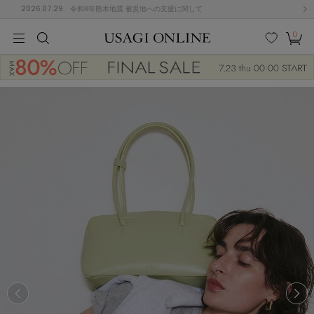
2026.07.29
令和8年熊本地震 被災地への支援に関して
0
MEN
MEN
KIDS
KIDS
BABY
BABY
BEAUTY
BEAUTY
LIFE STYLE
LIFE STYLE
検索
お気
カー
に入
ト
り
(675)
(2897)
B
C
D
E
F
G
I
J
K
L
M
N
ス/ドレス (1136)
P
Q
R
S
T
U
(545)
その
W
X
Y
Z
他
848)
ルームウェア (534)
ACYM
アシーム
(121)