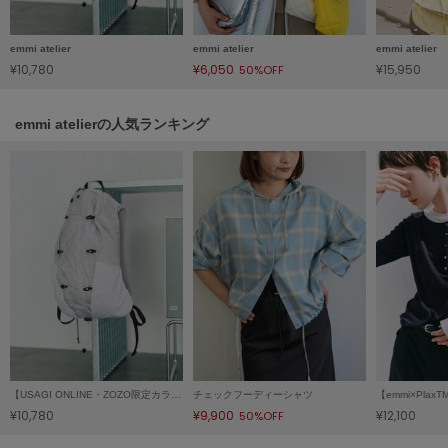
HUNTER
ハンター
emmi atelier
emmi atelier
emmi atelier
HOKA ONEONE
¥10,780
¥6,050
¥15,950
50%OFF
ホカ オネオネ
emmi atelierの人気ランキング
KEEN
キーン
LAATO
ラート
le
ル
le coq sportif
ルコックスポルティフ
【USAGI ONLINE・ZOZO限定カラーあり】パッカブルバックパック/撥水
チェックフーディーシャツ
¥10,780
¥9,900
¥12,100
50%OFF
LeSportsac
レスポートサック