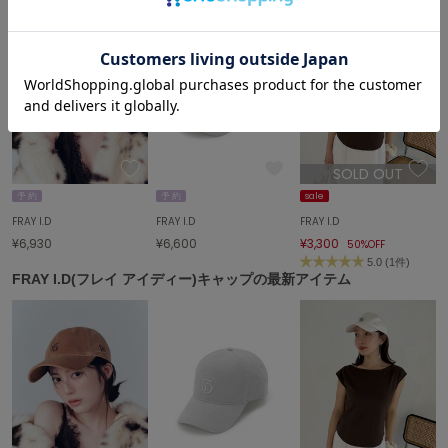
エイミー イストワール
emmi
エミ
emmi atelier
エミ アトリエ
emmi yoga
SOLD OUT
エミヨガ
予 約
予 約
sale
FRAY I.D
FRAY I.D
FRAY I.D
ETRÉ TOKYO
エトレトウキョウ
¥6,930
¥6,600
¥3,300
50%OFF
5.0 (1件)
FRAY I.D(フレイ アイディー)キャップの最新アイテム
ey
アイ
FILA
フィラ
FRAY I.D
フレイアイディー