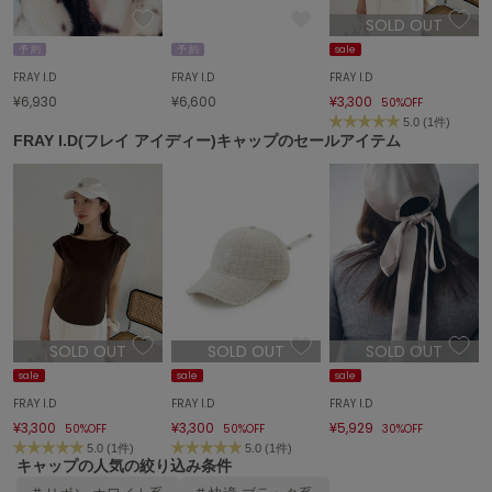
SOLD OUT
FURFUR
予 約
予 約
sale
ファーファー
FRAY I.D
FRAY I.D
FRAY I.D
¥6,930
¥6,600
¥3,300
50%OFF
5.0 (1件)
gelato pique
FRAY I.D(フレイ アイディー)キャップのセールアイテム
ジェラート ピケ
GELATO PIQUE CAT&DOG
ジェラート ピケ キャットアンドドッグ
gelato pique Sleep
ジェラート ピケ スリープ
GRAMICCI
グラミチ
SOLD OUT
SOLD OUT
SOLD OUT
sale
sale
sale
FRAY I.D
FRAY I.D
FRAY I.D
Henon.
¥3,300
¥3,300
¥5,929
50%OFF
50%OFF
30%OFF
へノン
5.0 (1件)
5.0 (1件)
キャップの人気の絞り込み条件
HUNTER