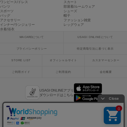
LILY BROWN
ワンピース/ドレス
スカート
リリーブラウン
パンツ
部屋着/ルームウェア
スポーツ
シューズ
バッグ
帽子
LILY BROWN Lingerie
アクセサリー
ファッション雑貨
リリーブラウンランジェリー
インナー/ランジェリー
レッグウェア
水着/浴衣
LITTLE UNION TOKYO
MA CARDについて
USAGI ONLINEについて
リトルユニオン トウキョウ
プライバシーポリシー
特定商取引法に基づく表示
made of Organics
STORE LIST
オフィシャルサイト
カスタマーセンター
メイドオブオーガニクス
ご利用ガイド
ご利用規約
会社概要
MICHU COQUETTE
ミチュ コケット
USAGI ONLINEアプリ
MIESROHE
ダウンロードはこちら
ミースロエ
miies miim
ミーエスミーム
Mila Owen
x
facebook
instagram
LINE
mail