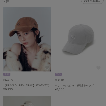
5
件
おすすめ順
adidas
アディダス
(2005)
adidas by Stella McCartney
アディダス バイ ステラマッカートニー
916)
ALLISON BROWN
アリソンブラウン
07)
amabro
アマブロ
リー (664)
Ame no chi Hare
ョン雑貨 (865)
アメノチハレ
AMOMMA
/ランジェリー (127)
アモマ
予 約
予 約
FRAY I.D
FRAY I.D
ánuans
ェア (121)
【FRAY I.D｜NEW ERA®】9TWENTY(TM)ベロア刺繍キャップ
バリエーションロゴ刺繍キャップ
アニュアンス
¥6,930
¥6,600
 (124)
ànuke
アンヌーク