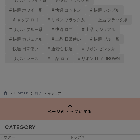
# リボン ホワイト系
# 快適 ブラック系
ハンター
# 快適 ホワイト系
# 快適 コットン
# 快適 シンプル
HOKA ONEONE
ホカ オネオネ
# キャップ ロゴ
# リボン ブラック系
# 上品 ブラック系
# リボン ブルー系
# 快適 ロゴ
# 上品 カジュアル
# 快適 カジュアル
# 上品 日常使い
# 快適 ブルー系
KEEN
キーン
# 快適 日常使い
# 通気性 快適
# リボン ピンク系
# リボン レース
# 上品 ロゴ
# リボン LILY BROWN
LAATO
ラート
le
ル
FRAY I.D
帽子
キャップ
TO
P
le coq sportif
ルコックスポルティフ
ページのトップに戻る
LeSportsac
CATEGORY
レスポートサック
アウター
トップス