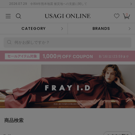
2026.07.29
令和8年熊本地震 被災地への支援に関して
0
MEN
MEN
KIDS
KIDS
BABY
BABY
BEAUTY
BEAUTY
LIFE STYLE
LIFE STYLE
検索
お気
カー
CATEGORY
BRANDS
に入
ト
り
(715)
何かお探しですか？
(3074)
B
C
D
E
F
G
I
J
K
L
M
N
ス/ドレス (1179)
P
Q
R
S
T
U
(570)
その
W
X
Y
Z
他
890)
ルームウェア (535)
商品検索
ACYM
アシーム
(121)