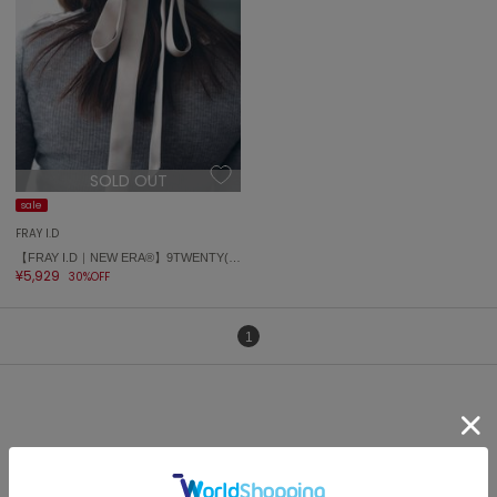
célon
セロン
Clarks Premium
クラークス
CODE A
SOLD OUT
コードエー
sale
COLE HAAN
FRAY I.D
コール ハーン
【FRAY I.D｜NEW ERA®】9TWENTY(TM)バリエーションリボン付きキャップ
¥5,929
30%OFF
CONVERSE
コンバース
1
DANSKIN
ダンスキン
FRAY I.D(フレイ アイディー)キャップの人気アイテム
EIMY ISTOIRE