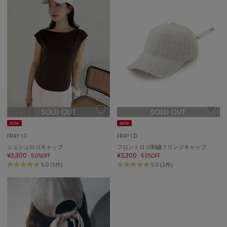
ASICS
アシックス
Ballelite
バレリット
BANDOLIER
バンドリヤー
SOLD OUT
SOLD OUT
Barbour
バブアー
sale
sale
FRAY I.D
FRAY I.D
Beyond Closet
シュシュロゴキャップ
フロントロゴ刺繍フリンジキャップ
ビヨンドクローゼット
¥3,300
¥3,300
50%OFF
50%OFF
5.0 (1件)
5.0 (1件)
Calvin Klein
カルバン・クライン
CELFORD
セルフォード