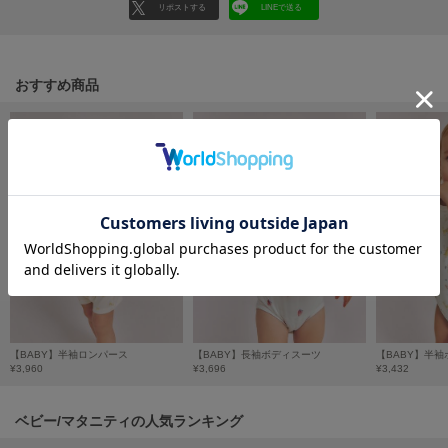
フレイアイディー
リポストする
LINEで送る
FURFUR
ファーファー
おすすめ商品
gelato pique
ジェラート ピケ
GELATO PIQUE CAT&DOG
ジェラート ピケ キャットアンドドッグ
gelato pique Sleep
ジェラート ピケ スリープ
GRAMICCI
グラミチ
【BABY】半袖ロンパース
【BABY】長袖ボディスーツ
【BABY】半
¥3,960
¥3,696
¥3,432
Henon.
へノン
ベビー/マタニティの人気ランキング