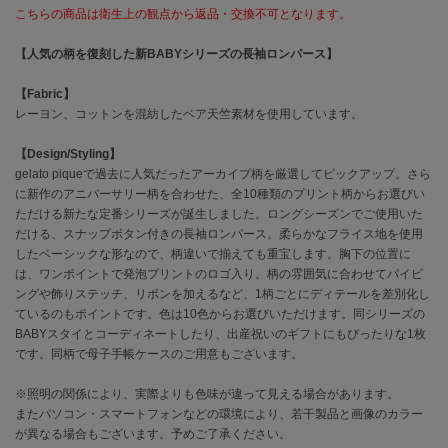
こちらの商品は衛生上の観点から返品・交換不可となります。
célon
【人気の柄を復刻した新BABYシリーズの長袖ロンパース】
セロン
【Fabric】
Clarks Premium
クラークス
レーヨン、コットンを混紡したベア天竺素材を使用しています。
【Design/Styling】
CODE A
コードエー
gelato piqueで過去に人気だったアーカイブ柄を厳選してピックアップ。さら
に新作のアニバーサリー柄を合わせた、全10種類のプリント柄からお選びい
COLE HAAN
ただける新たな定番シリーズが誕生しました。ロングシーズンでご使用いた
コール ハーン
だける、スナップボタン付きの長袖ロンパース。柔らかなフライス地を使用
したベーシックな形なので、柄違いで揃えても重宝します。胸下の位置に
CONVERSE
は、ワンポイントで発泡プリントのロゴ入り。柄の雰囲気に合わせてパイピ
コンバース
ングや飾りステッチ、リボンを加えるなど、1柄ごとにディテールを差別化し
ているのもポイントです。色は10色からお選びいただけます。同シリーズの
BABYスタイとコーディネートしたり、出産祝いのギフトにもぴったりな1枚
です。同柄で母子手帳ケースのご用意もございます。
DANSKIN
ダンスキン
※照明の関係により、実際よりも色味が違って見える場合があります。
またパソコン・スマートフォンなどの環境により、若干製品と画像のカラー
が異なる場合もございます。予めご了承ください。