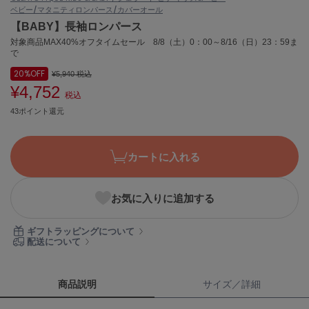
ベビー/マタニティ
ロンパース/カバーオール
ASICS
アシックス
【BABY】長袖ロンパース
対象商品MAX40%オフタイムセール 8/8（土）0：00～8/16（日）23：59ま
で
20%
OFF
¥5,940
税込
Ballelite
バレリット
¥4,752
税込
43ポイント還元
BANDOLIER
バンドリヤー
カートに入れる
Barbour
バブアー
Beyond Closet
お気に入りに追加する
ビヨンドクローゼット
ギフトラッピングについて
配送について
Calvin Klein
カルバン・クライン
商品説明
サイズ／詳細
CELFORD
セルフォード