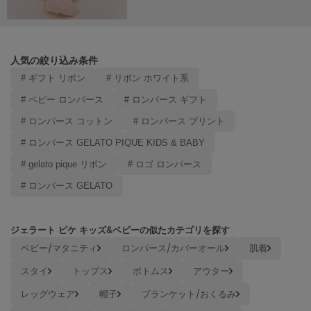
Mila Owen
ミラオーウェン
MOIGE
モワージュ
人気の絞り込み条件
# ギフト リボン
# リボン ホワイト系
MUCHA
ミュシャ
# ベビー ロンパース
# ロンパース ギフト
# ロンパース コットン
# ロンパース プリント
# ロンパース GELATO PIQUE KIDS & BABY
NEW Balance
ニューバランス
# gelato pique リボン
# ロゴ ロンパース
# ロンパース GELATO
nezu
ネズ
NIKE
ジェラート ピケ キッズ&ベビーの似たカテゴリを探す
ナイキ
ベビー/マタニティ
ロンパース/カバーオール
肌着
NOWNS
スタイ
トップス
ボトムス
アウター
ナウンス
レッグウェア
帽子
ブランケット/おくるみ
null.