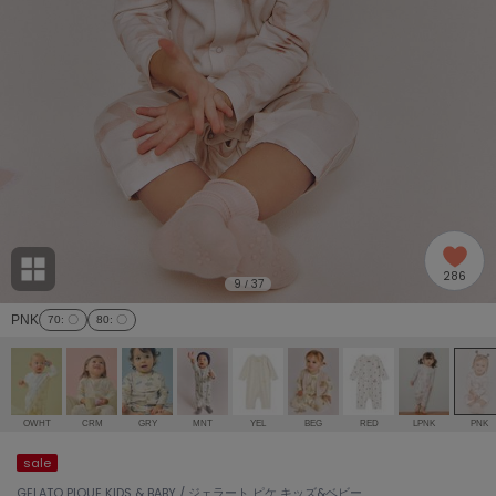
adidas
アディダス
(2005)
adidas by Stella McCartney
アディダス バイ ステラマッカートニー
916)
ALLISON BROWN
アリソンブラウン
07)
amabro
アマブロ
リー (664)
Ame no chi Hare
286
アメノチハレ
9
37
/
ョン雑貨 (865)
PNK
70
: 〇
80
: 〇
AMOMMA
アモマ
/ランジェリー (127)
ánuans
ェア (121)
アニュアンス
OWHT
CRM
GRY
MNT
YEL
BEG
RED
LPNK
PNK
ànuke
sale
 (124)
アンヌーク
GELATO PIQUE KIDS & BABY / ジェラート ピケ キッズ&ベビー