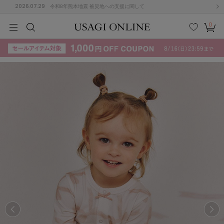
2026.07.29
令和8年熊本地震 被災地への支援に関して
0
MEN
MEN
KIDS
KIDS
BABY
BABY
BEAUTY
BEAUTY
LIFE STYLE
LIFE STYLE
検索
お気
カー
に入
ト
り
(715)
(3074)
B
C
D
E
F
G
I
J
K
L
M
N
ス/ドレス (1179)
P
Q
R
S
T
U
(570)
その
W
X
Y
Z
他
890)
ルームウェア (535)
ACYM
アシーム
(121)