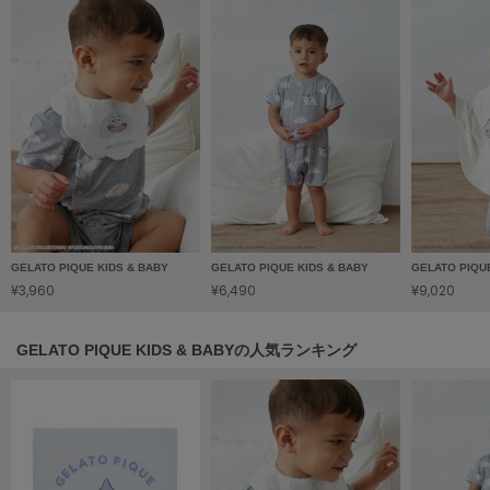
HUNTER
ハンター
HOKA ONEONE
ホカ オネオネ
KEEN
キーン
GELATO PIQUE KIDS & BABY
GELATO PIQUE KIDS & BABY
GELATO PIQU
LAATO
ラート
¥3,960
¥6,490
¥9,020
le
ル
GELATO PIQUE KIDS & BABYの人気ランキング
le coq sportif
ルコックスポルティフ
LeSportsac
レスポートサック