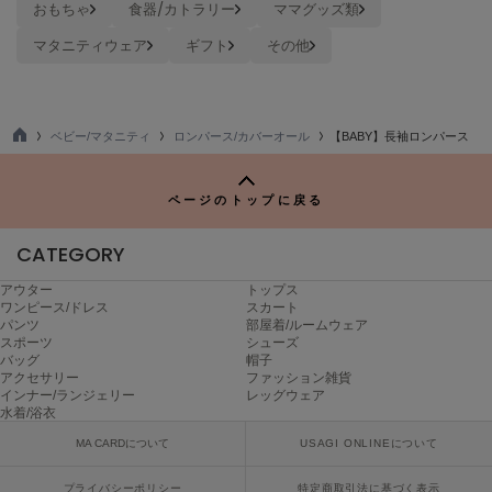
おもちゃ
食器/カトラリー
ママグッズ類
ヌル
マタニティウェア
ギフト
その他
On
オン
ベビー/マタニティ
ロンパース/カバーオール
【BABY】長袖ロンパース
TO
Onitsuka Tiger
P
オニツカ タイガー
ページのトップに戻る
ORGUE
オルグ
CATEGORY
ORR
アウター
トップス
オル
ワンピース/ドレス
スカート
パンツ
部屋着/ルームウェア
スポーツ
シューズ
バッグ
帽子
アクセサリー
ファッション雑貨
PATRICK
インナー/ランジェリー
レッグウェア
パトリック
水着/浴衣
MA CARDについて
USAGI ONLINEについて
Philly chocolate
フィリーチョコレート
プライバシーポリシー
特定商取引法に基づく表示