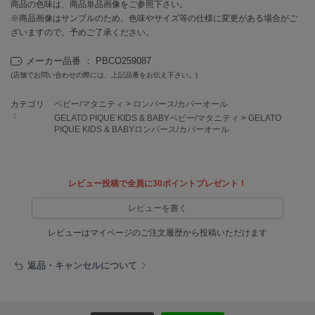
EIMY ISTOIRE
商品の色味は、商品単品画像をご参照下さい。
エイミー イストワール
※商品画像はサンプルのため、色味やサイズ等の仕様に変更がある場合がご
ざいますので、予めご了承ください。
emmi
エミ
メーカー品番 ： PBCO259087
(店舗でお問い合わせの際には、上記品番をお伝え下さい。)
emmi atelier
エミ アトリエ
カテゴリ
ベビー/マタニティ
>
ロンパース/カバーオール
：
GELATO PIQUE KIDS & BABYベビー/マタニティ
>
GELATO
emmi yoga
PIQUE KIDS & BABYロンパース/カバーオール
エミヨガ
ETRÉ TOKYO
エトレトウキョウ
レビュー投稿で全員に30ポイントプレゼント！
ey
レビューを書く
アイ
レビューはマイページのご注文履歴から投稿いただけます
返品・キャンセルについて
FILA
フィラ
FRAY I.D