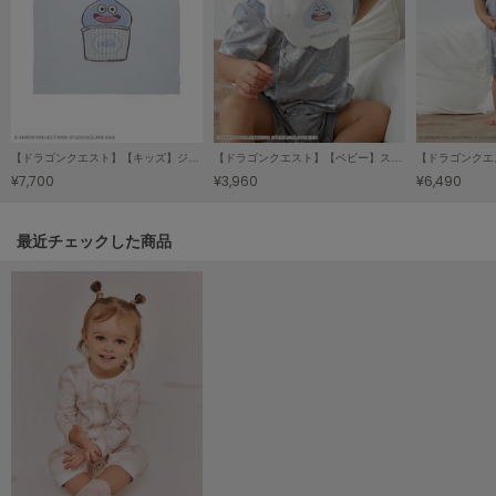
LILY BROWN
リリーブラウン
LILY BROWN Lingerie
リリーブラウンランジェリー
LITTLE UNION TOKYO
【ドラゴンクエスト】【キッズ】ジャガードブランケット
【ドラゴンクエスト】【ベビー】スカラップスタイ
リトルユニオン トウキョウ
¥7,700
¥3,960
¥6,490
関連記事
最近チェックした商品
made of Organics
メイドオブオーガニクス
MICHU COQUETTE
ミチュ コケット
MIESROHE
ミースロエ
miies miim
ミーエスミーム