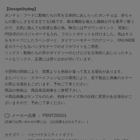
EIMY ISTOIRE
エイミー イストワール
【Design/Styling】
ポンチョ：フードに動物たちの耳を立体的にあしらったポンチョは、赤ちゃ
emmi
んの愛らしさを引き立てる1枚です。吸水機能を備えた繊維が汗を素早く吸う
エミ
ので、元気に遊んでも快適な着心地。胸元には‘P’のワンポイント、背面に
PIQUEのロゴジャガードを入れ、フロントポケットも付けました。色はネコ
emmi atelier
をモチーフにしたラベンダーと、ダイナソーモチーフのグリーン、ONLINE限
エミ アトリエ
定カラーとなるパンダモチーフのオフホワイトをご用意。
ソックス：動物たちの耳やダイナソーのとげとげを立体的にあしらったキュ
emmi yoga
エミヨガ
ートなソックス。足裏には滑り止めが付いています。
※照明の関係により、実際よりも色味が違って見える場合があります。
ETRÉ TOKYO
エトレトウキョウ
またパソコン・スマートフォンなどの環境により、若干製品と画像のカラー
が異なる場合もございます。予めご了承ください。
ey
商品の色味は、商品単品画像をご参照下さい。
アイ
※商品画像はサンプルのため、色味やサイズ等の仕様に変更がある場合がご
ざいますので、予めご了承ください。
メーカー品番 ： PBNT259101
FILA
(店舗でお問い合わせの際には、上記品番をお伝え下さい。)
フィラ
カテゴリ ：
ベビー/マタニティ
>
ギフト
FRAY I.D