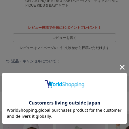
フレイアイディー
GELATO PIQUE KIDS & BABYベビー/マタニティ
>
GELATO
PIQUE KIDS & BABYギフト
FURFUR
ファーファー
レビュー投稿で全員に30ポイントプレゼント！
レビューを書く
gelato pique
ジェラート ピケ
レビューはマイページのご注文履歴から投稿いただけます
GELATO PIQUE CAT&DOG
ジェラート ピケ キャットアンドドッグ
返品・キャンセルについて
gelato pique Sleep
ジェラート ピケ スリープ
リポストする
LINEで送る
GRAMICCI
グラミチ
おすすめ商品
Henon.
へノン