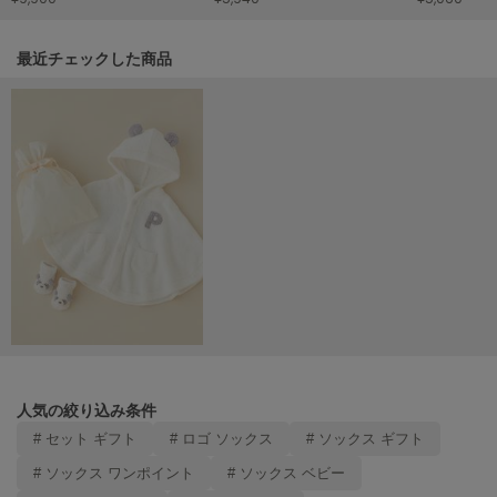
Mila Owen
ミラオーウェン
関連記事
最近チェックした商品
MOIGE
モワージュ
MUCHA
ミュシャ
NEW Balance
ニューバランス
nezu
ネズ
NIKE
ナイキ
人気の絞り込み条件
NOWNS
# セット ギフト
# ロゴ ソックス
# ソックス ギフト
ナウンス
# ソックス ワンポイント
# ソックス ベビー
null.