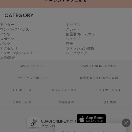
ページのトップに戻る
poláura
ポローラ
CATEGORY
PUMA
アウター
トップス
プーマ
ワンピース/ドレス
スカート
パンツ
部屋着/ルームウェア
スポーツ
シューズ
バッグ
帽子
Reebok
アクセサリー
ファッション雑貨
リーボック
インナー/ランジェリー
レッグウェア
水着/浴衣
MA CARDについて
USAGI ONLINEについて
SALOMON
プライバシーポリシー
特定商取引法に基づく表示
サロモン
STORE LIST
オフィシャルサイト
カスタマーセンター
sanrio house
サンリオハウス
ご利用ガイド
ご利用規約
会社概要
SESAME STREET MARKET
セサミストリートマーケット
USAGI ONLINEアプリ
SHAKA
ダウンロードはこちら
シャカ