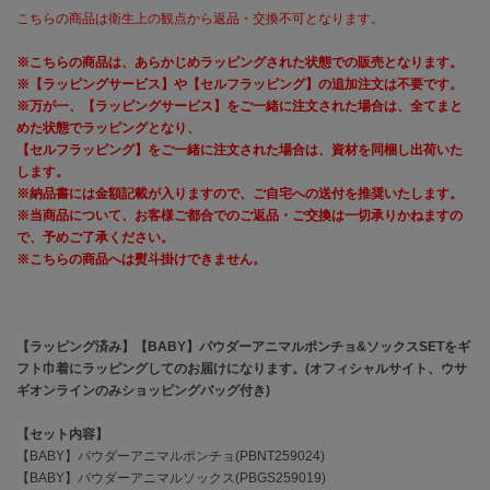
こちらの商品は衛生上の観点から返品・交換不可となります。
célon
セロン
※こちらの商品は、あらかじめラッピングされた状態での販売となります。
※【ラッピングサービス】や【セルフラッピング】の追加注文は不要です。
※万が一、【ラッピングサービス】をご一緒に注文された場合は、全てまと
Clarks Premium
クラークス
めた状態でラッピングとなり、
【セルフラッピング】をご一緒に注文された場合は、資材を同梱し出荷いた
CODE A
します。
コードエー
※納品書には金額記載が入りますので、ご自宅への送付を推奨いたします。
※当商品について、お客様ご都合でのご返品・ご交換は一切承りかねますの
COLE HAAN
で、予めご了承ください。
コール ハーン
※こちらの商品へは熨斗掛けできません。
CONVERSE
コンバース
【ラッピング済み】【BABY】パウダーアニマルポンチョ&ソックスSETをギ
フト巾着にラッピングしてのお届けになります。(オフィシャルサイト、ウサ
ギオンラインのみショッピングバッグ付き)
DANSKIN
ダンスキン
【セット内容】
【BABY】パウダーアニマルポンチョ(PBNT259024)
【BABY】パウダーアニマルソックス(PBGS259019)