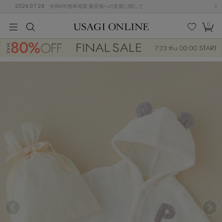
2026.07.29
令和8年熊本地震 被災地への支援に関して
0
MEN
MEN
KIDS
KIDS
BABY
BABY
BEAUTY
BEAUTY
LIFE STYLE
LIFE STYLE
検索
お気
カー
に入
ト
り
(674)
(2888)
B
C
D
E
F
G
I
J
K
L
M
N
ス/ドレス (1134)
P
Q
R
S
T
U
(543)
その
W
X
Y
Z
他
847)
ルームウェア (534)
ACYM
アシーム
(121)