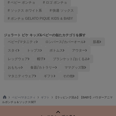
# ベビー ポンチョ
# ロゴ ポンチョ
ヌル
# ソックス ホワイト系
# 快適 ソックス
# ポンチョ GELATO PIQUE KIDS & BABY
On
オン
ジェラート ピケ キッズ&ベビーの似たカテゴリを探す
Onitsuka Tiger
オニツカ タイガー
ベビー/マタニティ
ロンパース/カバーオール
肌着
スタイ
トップス
ボトムス
アウター
ORGUE
オルグ
レッグウェア
帽子
ブランケット/おくるみ
ORR
おもちゃ
食器/カトラリー
ママグッズ類
オル
マタニティウェア
ギフト
その他
PATRICK
パトリック
ベビー/マタニティ
ギフト
【ラッピング済み】【BABY】パウダーアニマ
TO
ルポンチョ＆ソックスSET
Philly chocolate
P
フィリーチョコレート