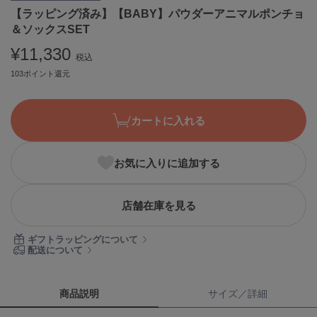
【ラッピング済み】【BABY】パウダーアニマルポンチョ
ASICS
アシックス
＆ソックスSET
¥11,330
税込
103ポイント還元
Ballelite
バレリット
カートに入れる
BANDOLIER
バンドリヤー
Barbour
お気に入りに追加する
バブアー
Beyond Closet
店舗在庫を見る
ビヨンドクローゼット
ギフトラッピングについて
配送について
Calvin Klein
カルバン・クライン
商品説明
サイズ／詳細
CELFORD
セルフォード