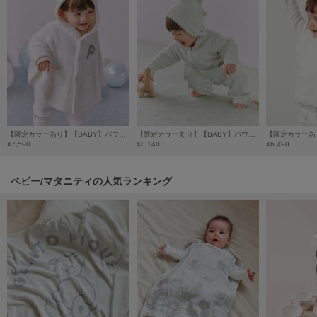
HUNTER
ハンター
HOKA ONEONE
ホカ オネオネ
KEEN
キーン
【限定カラーあり】【BABY】パウダーアニマルポンチョ
【限定カラーあり】【BABY】パウダーアニマルロンパース
¥7,590
¥8,140
¥6,490
LAATO
ベビー/マタニティの人気ランキング
ラート
le
ル
le coq sportif
ルコックスポルティフ
LeSportsac
レスポートサック