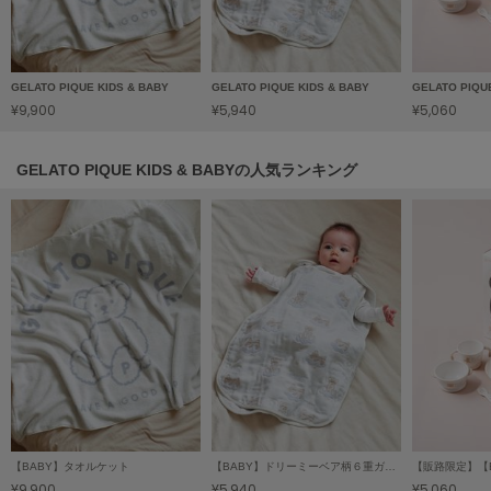
LILY BROWN
リリーブラウン
GELATO PIQUE KIDS & BABY
GELATO PIQUE KIDS & BABY
GELATO PIQU
LILY BROWN Lingerie
リリーブラウンランジェリー
¥9,900
¥5,940
¥5,060
LITTLE UNION TOKYO
GELATO PIQUE KIDS & BABYの人気ランキング
リトルユニオン トウキョウ
made of Organics
メイドオブオーガニクス
MICHU COQUETTE
ミチュ コケット
MIESROHE
ミースロエ
miies miim
ミーエスミーム
【BABY】タオルケット
【BABY】ドリーミーベア柄６重ガーゼスリーパー
¥9,900
¥5,940
¥5,060