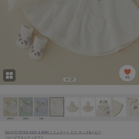
adidas
アディダス
(1978)
adidas by Stella McCartney
アディダス バイ ステラマッカートニー
887)
ALLISON BROWN
アリソンブラウン
97)
amabro
アマブロ
リー (645)
Ame no chi Hare
92
アメノチハレ
4
21
/
ョン雑貨 (850)
AMOMMA
アモマ
/ランジェリー (127)
ánuans
ェア (119)
アニュアンス
OWHT
GRN
LAV
ànuke
 (124)
GELATO PIQUE KIDS & BABY / ジェラート ピケ キッズ&ベビー
アンヌーク
ベビー/マタニティ
ギフト