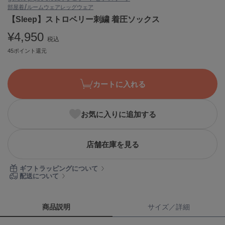
部屋着/ルームウェア
レッグウェア
ASICS
アシックス
【Sleep】ストロベリー刺繍 着圧ソックス
¥4,950
税込
45ポイント還元
Ballelite
バレリット
カートに入れる
BANDOLIER
バンドリヤー
お気に入りに追加する
Barbour
バブアー
Beyond Closet
店舗在庫を見る
ビヨンドクローゼット
ギフトラッピングについて
配送について
Calvin Klein
カルバン・クライン
商品説明
サイズ／詳細
CELFORD
セルフォード