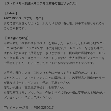
【ストロベリー刺繍入りエアモコ素材の着圧ソックス】
célon
【Fabric】
セロン
AIRY MOCO（エアリーモコ）…
まるで空気を含んだような、ふんわりと軽い着心地。薄手でも感じられるも
Clarks Premium
クラークス
こもこ素材です。
【Design/Styling】
CODE A
コードエー
みずみずしい大粒のストロベリーを刺繍した、ふんわりと軽い着心地の‘エア
モコ’素材の着圧ソックスです。爪先を開けたストレスフリーなはき心地で、
COLE HAAN
疲れが溜まりやすい足元をすっきりとサポート。同時期に展開するストロベ
コール ハーン
リー柄寝具シリーズとコーディネートしやすい、大人可愛いピンクカラーを
ご用意しました。ちょっとしたギフトにもおすすめのアイテムです。
CONVERSE
コンバース
※照明の関係により、実際よりも色味が違って見える場合があります。
またパソコン・スマートフォンなどの環境により、若干製品と画像のカラー
が異なる場合もございます。予めご了承ください。
商品の色味は、商品単品画像をご参照下さい。
DANSKIN
※商品画像はサンプルのため、色味やサイズ等の仕様に変更がある場合がご
ダンスキン
ざいますので、予めご了承ください。
メーカー品番 ： PSGG259017