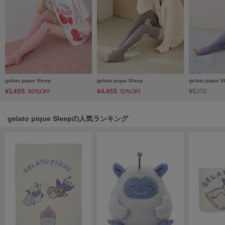
HUNTER
ハンター
HOKA ONEONE
ホカ オネオネ
KEEN
gelato pique Sleep
gelato pique Sleep
gelato pique S
キーン
¥3,465
¥4,455
¥5,170
30%OFF
10%OFF
gelato pique Sleepの人気ランキング
LAATO
ラート
le
ル
le coq sportif
ルコックスポルティフ
LeSportsac
レスポートサック