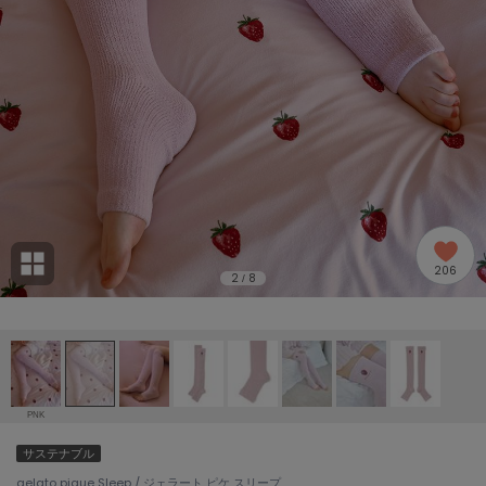
adidas
アディダス
(2005)
adidas by Stella McCartney
アディダス バイ ステラマッカートニー
916)
ALLISON BROWN
アリソンブラウン
07)
amabro
アマブロ
リー (664)
Ame no chi Hare
206
アメノチハレ
2
8
/
ョン雑貨 (865)
AMOMMA
アモマ
/ランジェリー (127)
ánuans
ェア (121)
アニュアンス
PNK
ànuke
サステナブル
 (124)
アンヌーク
gelato pique Sleep / ジェラート ピケ スリープ