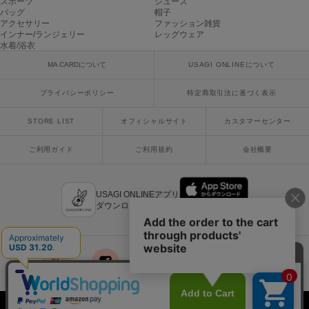
スポーツ
シューズ
poláura
バッグ
帽子
ポローラ
アクセサリー
ファッション雑貨
インナー/ランジェリー
レッグウェア
水着/浴衣
PUMA
プーマ
MA CARDについて
USAGI ONLINEについて
プライバシーポリシー
特定商取引法に基づく表示
Reebok
STORE LIST
オフィシャルサイト
カスタマーセンター
リーボック
ご利用ガイド
ご利用規約
会社概要
SALOMON
サロモン
USAGI ONLINEアプリ
ダウンロードはこちら
sanrio house
サンリオハウス
SESAME STREET MARKET
セサミストリートマーケット
x
facebook
instagram
LINE
mail
SHAKA
シャカ
Copyright © 2018 Usagi Online Co.,Ltd. All Rights Reserved.