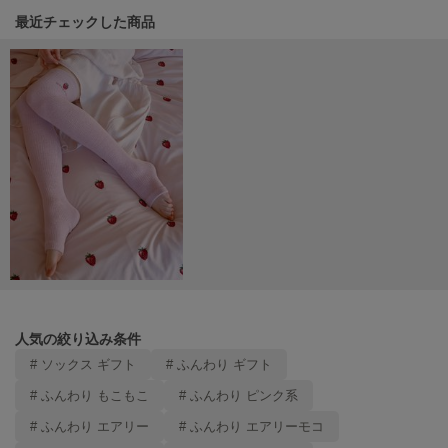
Mila Owen
最近チェックした商品
ミラオーウェン
MOIGE
モワージュ
MUCHA
ミュシャ
NEW Balance
ニューバランス
nezu
ネズ
NIKE
人気の絞り込み条件
ナイキ
# ソックス ギフト
# ふんわり ギフト
NOWNS
# ふんわり もこもこ
# ふんわり ピンク系
ナウンス
# ふんわり エアリー
# ふんわり エアリーモコ
null.