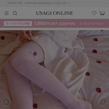
2026.07.29
令和8年熊本地震 被災地への支援に関して
0
MEN
MEN
KIDS
KIDS
BABY
BABY
BEAUTY
BEAUTY
LIFE STYLE
LIFE STYLE
検索
お気
カー
に入
ト
り
(715)
(3074)
B
C
D
E
F
G
I
J
K
L
M
N
ス/ドレス (1179)
P
Q
R
S
T
U
(570)
その
W
X
Y
Z
他
890)
ルームウェア (535)
ACYM
アシーム
(121)