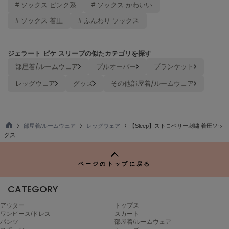
# ソックス ピンク系
# ソックス かわいい
ヌル
# ソックス 着圧
# ふんわり ソックス
On
オン
ジェラート ピケ スリープの似たカテゴリを探す
部屋着/ルームウェア
プルオーバー
ブランケット
Onitsuka Tiger
オニツカ タイガー
レッグウェア
グッズ
その他部屋着/ルームウェア
ORGUE
オルグ
部屋着/ルームウェア
レッグウェア
【Sleep】ストロベリー刺繍 着圧ソッ
ORR
TO
クス
オル
P
ページのトップに戻る
PATRICK
パトリック
CATEGORY
アウター
トップス
Philly chocolate
ワンピース/ドレス
スカート
フィリーチョコレート
パンツ
部屋着/ルームウェア