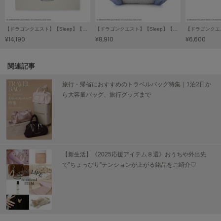
LILY BROWN
リリーブラウン
【ドラゴンクエスト】【Sleep】【販路限定】ジャガードマルチカバー
【ドラゴンクエスト】【Sleep】【販路限定】わたぼうお昼寝クッション
¥14,190
¥8,910
¥6,600
LILY BROWN Lingerie
リリーブラウンランジェリー
関連記事
LITTLE UNION TOKYO
リトルユニオン トウキョウ
旅行・帰省におすすめのトラベルバッグ特集｜1泊2日か
ら大容量バッグ、旅行グッズまで
made of Organics
メイドオブオーガニクス
MICHU COQUETTE
ミチュ コケット
【新生活】《2025応援アイテム８選》おうちや外出先
で”ちょっぴり”テンションが上がる銘品をご紹介♡
MIESROHE
ミースロエ
miies miim
ミーエスミーム