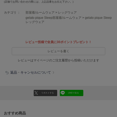
EIMY ISTOIRE
(店舗でお問い合わせの際には、上記品番をお伝え下さい。)
エイミー イストワール
カテゴリ ：
部屋着/ルームウェア
>
レッグウェア
emmi
gelato pique Sleep部屋着/ルームウェア
>
gelato pique Sleep
エミ
レッグウェア
emmi atelier
エミ アトリエ
レビュー投稿で全員に30ポイントプレゼント！
emmi yoga
エミヨガ
レビューを書く
レビューはマイページのご注文履歴から投稿いただけます
ETRÉ TOKYO
エトレトウキョウ
返品・キャンセルについて
ey
アイ
リポストする
LINEで送る
FILA
フィラ
おすすめ商品
FRAY I.D