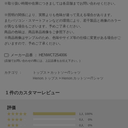
フレイアイディー
※取り扱い時期や在庫につきましては各店舗までお問い合わせください。
FURFUR
※照明の関係により、実際よりも色味が違って見える場合があります。
ファーファー
またパソコン・スマートフォンなどの環境により、若干製品と画像のカラー
が異なる場合もございます。予めご了承ください。
商品の色味は、商品単品画像をご参照下さい。
※商品画像はサンプルのため、色味やサイズ等の仕様に変更がある場合がご
gelato pique
ジェラート ピケ
ざいますので、予めご了承ください。
メーカー品番 ： HENWCT254006
GELATO PIQUE CAT&DOG
ジェラート ピケ キャットアンドドッグ
(店舗でお問い合わせの際には、上記品番をお伝え下さい。)
gelato pique Sleep
カテゴリ ：
トップス
>
カットソー/Tシャツ
ジェラート ピケ スリープ
Henon.トップス
>
Henon.カットソー/Tシャツ
GRAMICCI
グラミチ
1 件のカスタマーレビュー
評価
Henon.
1人
100%
へノン
0人
0%
0人
0%