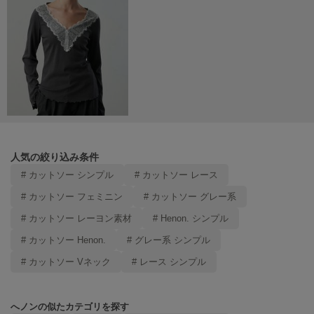
poláura
ポローラ
PUMA
プーマ
Reebok
リーボック
人気の絞り込み条件
# カットソー シンプル
# カットソー レース
SALOMON
サロモン
# カットソー フェミニン
# カットソー グレー系
# カットソー レーヨン素材
# Henon. シンプル
sanrio house
サンリオハウス
# カットソー Henon.
# グレー系 シンプル
SESAME STREET MARKET
# カットソー Vネック
# レース シンプル
セサミストリートマーケット
SHAKA
へノンの似たカテゴリを探す
シャカ