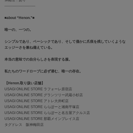
EIMY ISTOIRE
エイミー イストワール
--------------------------
■about “Henon.”■
emmi
エミ
唯一の、一つの。
emmi atelier
エミ アトリエ
シンプルであり、ベーシックであり、そして僅かに爪痕を残していくような
エッジーさを兼ね備えている。
emmi yoga
エミヨガ
本当の意味での自分らしさを表現する服。
ETRÉ TOKYO
私たちのワードローブに必ず潜む、唯一の存在。
エトレトウキョウ
【Henon.取り扱い店舗】
ey
USAGI ONLINE STORE ラフォーレ原宿店
アイ
USAGI ONLINE STORE グランツリー武蔵小杉店
USAGI ONLINE STORE アトレ大井町店
USAGI ONLINE STORE ららぽーと湘南平塚店
FILA
USAGI ONLINE STORE ららぽーと名古屋アクルス店
フィラ
USAGI ONLINE STORE 那覇メインプレイス店
タグドレス 阪神梅田店
FRAY I.D