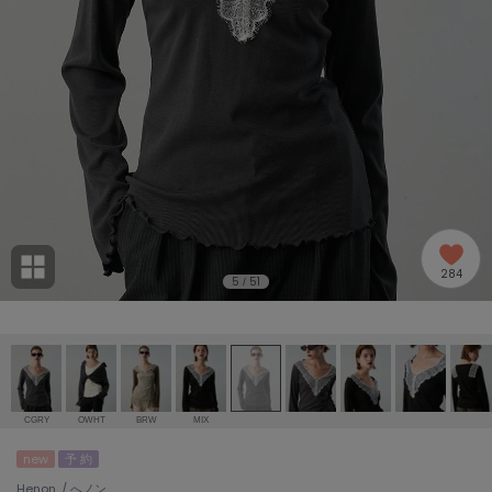
adidas
アディダス
(2005)
adidas by Stella McCartney
アディダス バイ ステラマッカートニー
916)
ALLISON BROWN
アリソンブラウン
07)
amabro
アマブロ
リー (664)
Ame no chi Hare
284
アメノチハレ
5
51
/
ョン雑貨 (865)
AMOMMA
アモマ
/ランジェリー (127)
ánuans
ェア (121)
アニュアンス
CGRY
OWHT
BRW
MIX
ànuke
new
予 約
 (124)
アンヌーク
Henon. / へノン