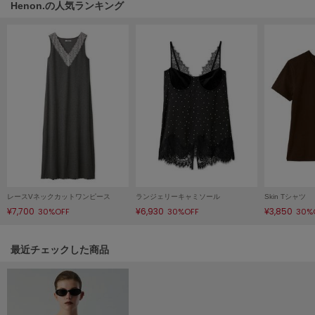
Henon.の人気ランキング
ヌル
On
オン
Onitsuka Tiger
オニツカ タイガー
ORGUE
オルグ
ORR
オル
レースVネックカットワンピース
ランジェリーキャミソール
Skin Tシャツ
¥7,700
¥6,930
¥3,850
30%OFF
30%OFF
30%
PATRICK
関連記事
最近チェックした商品
パトリック
Philly chocolate
フィリーチョコレート