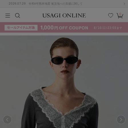
2026.07.29
令和8年熊本地震 被災地への支援に関して
0
MEN
MEN
KIDS
KIDS
BABY
BABY
BEAUTY
BEAUTY
LIFE STYLE
LIFE STYLE
検索
お気
カー
に入
ト
り
(715)
(3074)
B
C
D
E
F
G
I
J
K
L
M
N
ス/ドレス (1179)
P
Q
R
S
T
U
(570)
その
W
X
Y
Z
他
890)
ルームウェア (535)
ACYM
アシーム
(121)