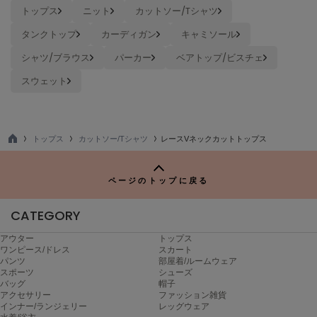
トップス
ニット
カットソー/Tシャツ
Sneakers by emmi
タンクトップ
カーディガン
キャミソール
スニーカーズ バイ エミ
シャツ/ブラウス
パーカー
ベアトップ/ビスチェ
Snow Peak
スノーピーク
スウェット
SNIDEL
スナイデル
トップス
カットソー/Tシャツ
レースVネックカットトップス
SNIDEL HOME
TO
スナイデル ホーム
P
ページのトップに戻る
SOFER
ソフェル
CATEGORY
SOMEWHERE BUTTER.
サムウェアバター
アウター
トップス
ワンピース/ドレス
スカート
パンツ
部屋着/ルームウェア
SORIN
スポーツ
シューズ
ソリン
バッグ
帽子
アクセサリー
ファッション雑貨
インナー/ランジェリー
レッグウェア
Stylevoice for xxx
スタイルヴォイスフォー