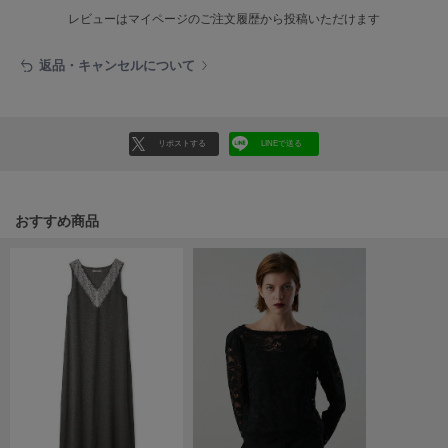
レビューはマイページのご注文履歴から投稿いただけます
LILY BROWN
リリーブラウン
返品・キャンセルについて
LILY BROWN Lingerie
リリーブラウンランジェリー
LITTLE UNION TOKYO
リポストする
LINEで送る
リトルユニオン トウキョウ
おすすめ商品
made of Organics
メイドオブオーガニクス
MICHU COQUETTE
ミチュ コケット
MIESROHE
ミースロエ
miies miim
ミーエスミーム