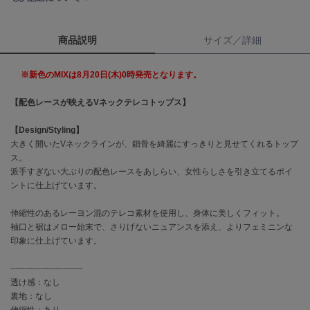
célon
セロン
商品説明
サイズ／詳細
Clarks Premium
※新色のMIXは8月20日(木)0時発売となります。
クラークス
【配色レースが映えるVネックテレコトップス】
CODE A
コードエー
【Design/Styling】
大きく開いたVネックラインが、鎖骨を綺麗にすっきりと見せてくれるトップ
COLE HAAN
コール ハーン
ス。
派手すぎない大ぶりの配色レースをあしらい、女性らしさを引き立てるポイ
ントに仕上げています。
CONVERSE
コンバース
伸縮性のあるレーヨン混のテレコ素材を使用し、身体に美しくフィット。
袖口と裾はメロー始末で、さりげないニュアンスを添え、よりフェミニンな
印象に仕上げています。
DANSKIN
ダンスキン
--------------------------
透け感：なし
裏地：なし
伸縮性：あり