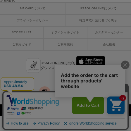
水着/浴衣
MA CARDについて
USAGI ONLINEについて
SUICOKE
スイコック
プライバシーポリシー
特定商取引法に基づく表示
SUPERGA
STORE LIST
オフィシャルサイト
カスタマーセンター
スペルガ
ご利用ガイド
ご利用規約
会社概要
swanë
スワネ
USAGI ONLINEアプリ
ダウンロードはこちら
TAW&TOE
トーアンドトー
TEVA
テバ
x
facebook
instagram
LINE
mail
The Barnnet
ザバーネット
Copyright © 2018 Usagi Online Co.,Ltd. All Rights Reserved.
THE NORTH FACE
¥7,700
カートに入れる
税込
ザ・ノース・フェイス