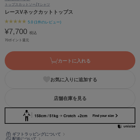
トップス
カットソー/Tシャツ
ASICS
アシックス
レースVネックカットトップス
5.0 (1件のレビュー)
¥7,700
税込
Ballelite
バレリット
70ポイント還元
BANDOLIER
バンドリヤー
カートに入れる
Barbour
バブアー
お気に入りに追加する
Beyond Closet
ビヨンドクローゼット
店舗在庫を見る
158cm / 51kg
Crotch +2cm
Find your size
Calvin Klein
カルバン・クライン
ギフトラッピングについて
CELFORD
配送について
セルフォード