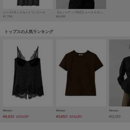
Mila Owen
ミラオーウェン
レースVネックカットワンピース
【セットアップ対応】レースクロップドブラウス
¥7,700
¥8,800
MOIGE
モワージュ
トップスの人気ランキング
MUCHA
ミュシャ
NEW Balance
ニューバランス
nezu
ネズ
NIKE
ナイキ
Henon.
Henon.
Henon.
NOWNS
¥6,930
¥3,850
¥12,100
30%OFF
30%OFF
ナウンス
null.