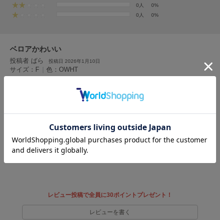
HUNTER
0人
0%
ハンター
0人
0%
HOKA ONEONE
ホカ オネオネ
ベロアかわいい
投稿者 ばら
投稿日 2026年1月10日
サイズ：F
|
色：OWHT
KEEN
キーン
女性
160cm～164cm
45Kg～49kg
普通
性別：
身長：
体重：
体型：
ウエーブ
骨格：
LAATO
ベロアでしかもブラウンってなかなかなくて本当に可愛い丈は思いっきり長い感
ラート
じ。それもかわいいただウエストがでかい。腰で吐くようにだろうけど
le
参考になった
ル
le coq sportif
ルコックスポルティフ
レビュー投稿で全員に30ポイントプレゼント！
LeSportsac
レスポートサック
レビューを書く