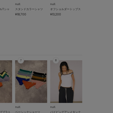
null.
null.
ルTシャ
スタンドカラーシャツ
オフショルダートップス
¥18,700
¥13,200
null.
null.
プブラト
ベーシックショーツ
パイピングアシメタンク