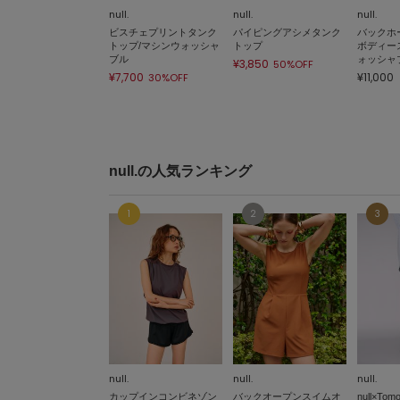
null.
null.
null.
ビスチェプリントタンク
パイピングアシメタンク
バックホ
トップ/マシンウォッシャ
トップ
ボディー
ブル
ォッシャ
¥3,850
50%OFF
¥7,700
¥11,000
30%OFF
null.の人気ランキング
null.
null.
null.
カップインコンビネゾン
バックオープンスイムオ
null×To