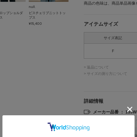
商品の色味は、商品単品画像
null.
ロップショルダ
ビスチェリブニットトッ
ス
プス
¥15,400
アイテムサイズ
サイズ表記
F
> 返品について
> サイズの測り方について
詳細情報
メーカー品番 ： 153WN
(店舗でお問い合わせの際には、
カテゴリ
トップ