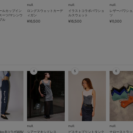
null.
null.
null.
ールカップイン
ロングスウェットカーデ
イラストコラボパワショ
レザーパワショ
スーツ/マシンウ
ィガン
ルスウェット
ツ
ブル
¥16,500
¥16,500
¥11,000
null.
null.
null.
moko.BコラボWAV
シアーマキシドレス
ビスチェプリントタンク
ナローストラッ