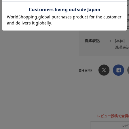
null.
素材
ポリエス
タン10
サステ
洗濯表記
[本体]
洗濯表
SHARE
Xでシ
facebook
ェア
でシェ
ア
レビュー投稿で全員
レビ