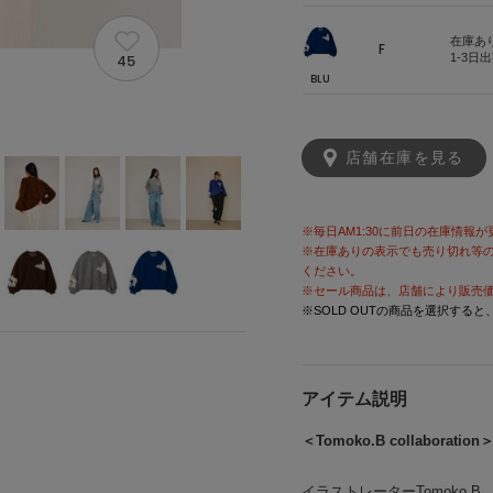
在庫あ
F
45
1-3日
BLU
店舗在庫を見る
※毎日AM1:30に前日の在庫情報
※在庫ありの表示でも売り切れ等
ください。
※セール商品は、店舗により販売
※SOLD OUTの商品を選択する
アイテム説明
＜Tomoko.B collaboration
イラストレーターTomoko.B