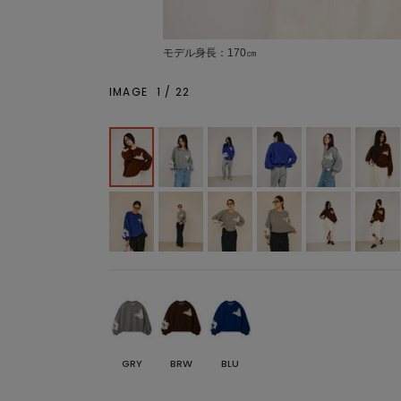
モデル身長：170㎝
IMAGE
1
/
22
GRY
BRW
BLU