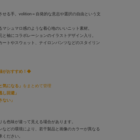
る手。volition＝自発的な意志や選択の自由という文
るマシュマロ感のような着心地のいいニット素材。
元と袖にコラボレーションのイラストデザイン入り。
カートやスウェット、ナイロンパンツなどのスタイリン
録がおすすめ！◆
と気になる」
をまとめて管理
逃し回避」
さない」
りも色味が違って見える場合があります。
ンなどの環境により、若干製品と画像のカラーが異なる
承ください。