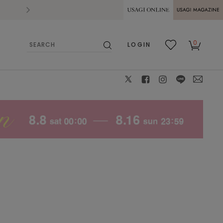
2026.07.28
熊本県熊本地方を震源とする地震の影響によ
USAGI ONLINE
USAGI
0
LOGIN
MAGAZINE
検
お気
カー
索
に入
ト
り
X
facebook
instagram
LINE
mail
モデル身長：170㎝