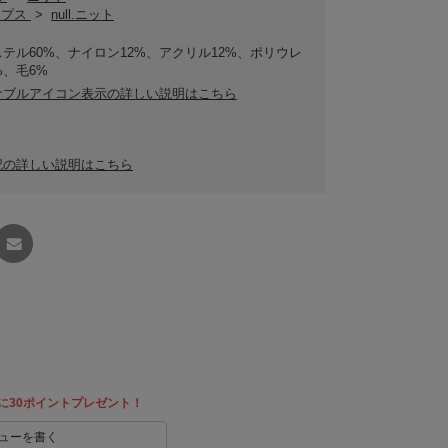
トップス
>
null.ニット
テル60%、ナイロン12%、アクリル12%、ポリウレ
%、毛6%
ナブルアイコン表示の詳しい説明はこちら
記の詳しい説明はこちら
友達に
教える
に30ポイントプレゼント！
ューを書く