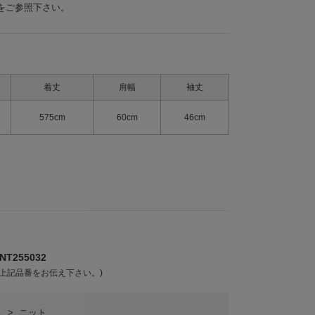
をご参照下さい。
着丈
肩幅
袖丈
575cm
60cm
46cm
T255032
上記品番をお伝え下さい。)
ス
>
ニット