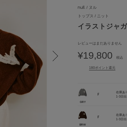
null.
/ ヌル
トップス
/
ニット
イラストジャ
レビューはまだありません
¥19,800
税込
Next
180ポイント還元
在庫あ
F
1-3日
GRY
在庫あ
F
1-3日
BRW