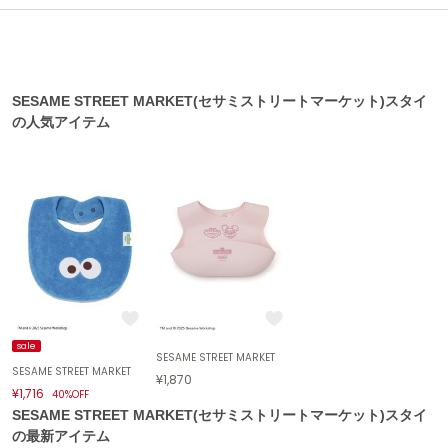
ASICS
アシックス
SESAME STREET MARKET(セサミストリートマーケット)スタイ
Ballelite
の人気アイテム
バレリット
BANDOLIER
バンドリヤー
Barbour
バブアー
Beyond Closet
ビヨンドクローゼット
sale
SESAME STREET MARKET
Calvin Klein
SESAME STREET MARKET
¥1,870
カルバン・クライン
¥1,716
40%OFF
SESAME STREET MARKET(セサミストリートマーケット)スタイ
CELFORD
の最新アイテム
セルフォード