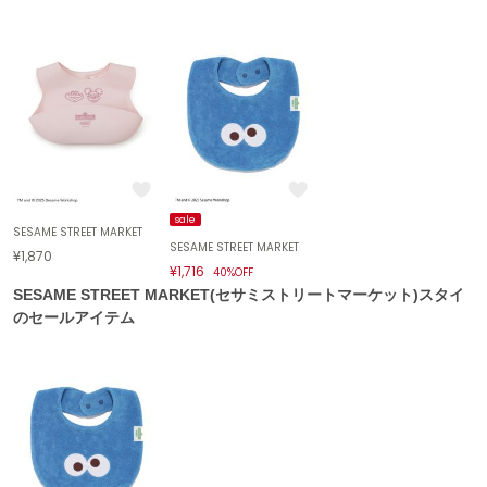
célon
セロン
Clarks Premium
クラークス
CODE A
コードエー
sale
COLE HAAN
SESAME STREET MARKET
コール ハーン
SESAME STREET MARKET
¥1,870
¥1,716
40%OFF
CONVERSE
SESAME STREET MARKET(セサミストリートマーケット)スタイ
コンバース
のセールアイテム
DANSKIN
ダンスキン
EIMY ISTOIRE