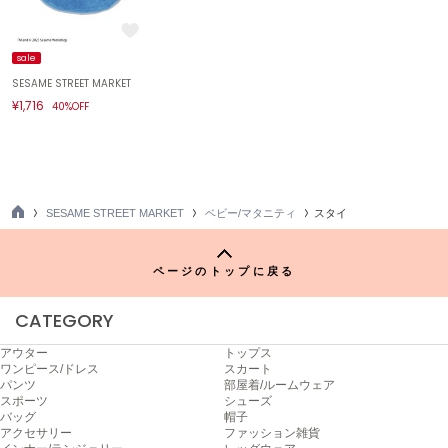
エイミー イストワール
emmi
sale
エミ
SESAME STREET MARKET
¥1,716
40%OFF
emmi atelier
エミ アトリエ
emmi yoga
エミヨガ
SESAME STREET MARKET
ベビー/マタニティ
スタイ
ETRÉ TOKYO
TO
エトレトウキョウ
P
ページのトップに戻る
ey
アイ
CATEGORY
アウター
トップス
FILA
ワンピース/ドレス
スカート
フィラ
パンツ
部屋着/ルームウェア
スポーツ
シューズ
バッグ
帽子
FRAY I.D
アクセサリー
ファッション雑貨
フレイアイディー