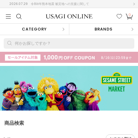
2026.07.29
令和8年熊本地震 被災地への支援に関して
0
MEN
MEN
KIDS
KIDS
BABY
BABY
BEAUTY
BEAUTY
LIFE STYLE
LIFE STYLE
検索
お気
カー
CATEGORY
BRANDS
に入
ト
り
(715)
何かお探しですか？
(3074)
B
C
D
E
F
G
I
J
K
L
M
N
ス/ドレス (1179)
P
Q
R
S
T
U
(570)
その
W
X
Y
Z
他
890)
ルームウェア (535)
商品検索
ACYM
アシーム
(121)