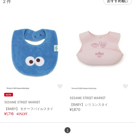
2
件
おすすめ順
adidas
アディダス
(2005)
adidas by Stella McCartney
アディダス バイ ステラマッカートニー
916)
ALLISON BROWN
アリソンブラウン
07)
amabro
アマブロ
リー (664)
Ame no chi Hare
ョン雑貨 (861)
アメノチハレ
AMOMMA
/ランジェリー (127)
アモマ
sale
SESAME STREET MARKET
SESAME STREET MARKET
【BABY】シリコンスタイ
ánuans
ェア (121)
【BABY】 モチーフパイルスタイ
¥1,870
アニュアンス
¥1,716
40%OFF
 (124)
ànuke
アンヌーク
1