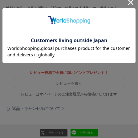
HUNTER
ハンター
女性
165cm～169cm
ー
ー
ー
性別：
身長：
体重：
体型：
骨格：
思っていたより大容量でした。サテンリボン付きなのがすごく可愛いです。ライブ
HOKA ONEONE
ホカ オネオネ
用にたくさん使いたいと思います！
4人のお客様が参考になったと回答しています
KEEN
参考になった
キーン
レビュー投稿で全員に30ポイントプレゼント！
LAATO
ラート
レビューを書く
le
レビューはマイページのご注文履歴から投稿いただけます
ル
返品・キャンセルについて
le coq sportif
ルコックスポルティフ
LeSportsac
レスポートサック
リポストする
LINEで送る