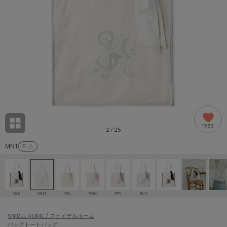
adidas
アディダス
(2005)
adidas by Stella McCartney
アディダス バイ ステラマッカートニー
916)
ALLISON BROWN
アリソンブラウン
07)
amabro
アマブロ
リー (664)
Ame no chi Hare
1283
アメノチハレ
2
25
/
ョン雑貨 (865)
MNT
F
: △
AMOMMA
アモマ
/ランジェリー (127)
ánuans
ェア (121)
アニュアンス
BLK
MNT
YEL
PNK
PPL
BLU
ànuke
 (124)
SNIDEL HOME / スナイデルホーム
アンヌーク
バッグ
トートバッグ