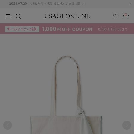
2026.07.29
令和8年熊本地震 被災地への支援に関して
0
MEN
MEN
KIDS
KIDS
BABY
BABY
BEAUTY
BEAUTY
LIFE STYLE
LIFE STYLE
検索
お気
カー
に入
ト
り
(715)
(3074)
B
C
D
E
F
G
I
J
K
L
M
N
ス/ドレス (1179)
P
Q
R
S
T
U
(570)
その
W
X
Y
Z
他
890)
ルームウェア (535)
ACYM
アシーム
(121)