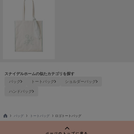
poláura
ポローラ
PUMA
プーマ
Reebok
リーボック
スナイデルホームの似たカテゴリを探す
SALOMON
サロモン
バッグ
トートバッグ
ショルダーバッグ
ハンドバッグ
sanrio house
サンリオハウス
SESAME STREET MARKET
セサミストリートマーケット
バッグ
トートバッグ
ロゴトートバッグ
TO
P
SHAKA
シャカ
ページのトップに戻る