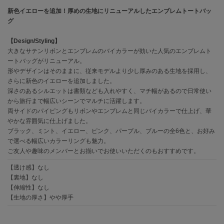
新色イエローを追加！厚めの生地にリニューアルしたエンブレムトートバッ
célon
グ
セロン
【Design/Styling】
Clarks Premium
大きなサテンリボンとエンブレムのバイカラーが効いた人気のエンブレムト
クラークス
ートバッグがリニューアル。
形やデザインはそのままに、従来モデルより少し厚みのある生地を採用し、
CODE A
さらに新色のイエローを追加しました。
コードエー
深さのあるシルエットは書類なども入れやすく、マチ幅があるので日常使い
から旅行まで幅広いシーンでマルチに活躍します。
COLE HAAN
両サイドのパイピングもリボンやエンブレムと同じバイカラーで仕上げ、華
コール ハーン
やかな雰囲気に仕上げました。
ブラック、ミント、イエロー、ピンク、パープル、ブルーの全6色と、お好み
CONVERSE
で選べる幅広いカラーリングも魅力。
コンバース
ご友人や趣味のメンバーとお揃いでお使いいただくのもおすすめです。
【透け感】なし
【裏地】なし
DANSKIN
ダンスキン
【伸縮性】なし
【生地の厚さ】やや厚手