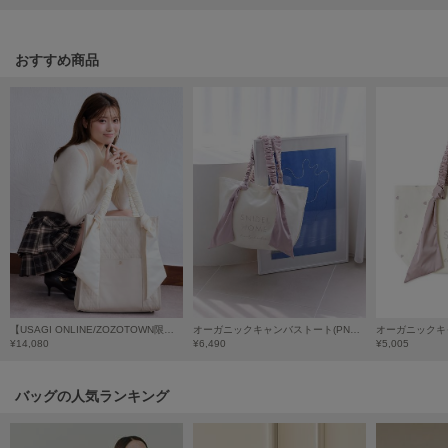
LILY BROWN
リリーブラウン
おすすめ商品
LILY BROWN Lingerie
リリーブラウンランジェリー
LITTLE UNION TOKYO
リトルユニオン トウキョウ
made of Organics
メイドオブオーガニクス
MICHU COQUETTE
ミチュ コケット
【USAGI ONLINE/ZOZOTOWN限定】キルティングキャリーオントート
オーガニックキャンバストート(PNK) -BIG-
¥14,080
¥6,490
¥5,005
MIESROHE
ミースロエ
バッグの人気ランキング
miies miim
ミーエスミーム