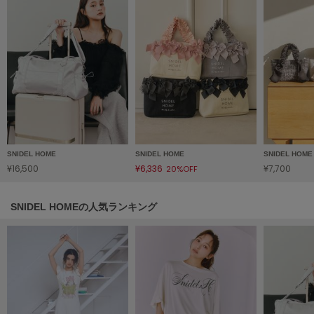
Mila Owen
ミラオーウェン
MOIGE
モワージュ
MUCHA
ミュシャ
NEW Balance
SNIDEL HOME
SNIDEL HOME
SNIDEL HOME
ニューバランス
¥16,500
¥6,336
¥7,700
20%OFF
nezu
ネズ
SNIDEL HOMEの人気ランキング
NIKE
ナイキ
NOWNS
ナウンス
null.