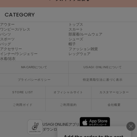
Sneakers by emmi
CATEGORY
スニーカーズ バイ エミ
アウター
トップス
Snow Peak
ワンピース/ドレス
スカート
スノーピーク
パンツ
部屋着/ルームウェア
スポーツ
シューズ
バッグ
帽子
SNIDEL
アクセサリー
ファッション雑貨
スナイデル
インナー/ランジェリー
レッグウェア
水着/浴衣
SNIDEL HOME
スナイデル ホーム
MA CARDについて
USAGI ONLINEについて
プライバシーポリシー
特定商取引法に基づく表示
SOFER
ソフェル
STORE LIST
オフィシャルサイト
カスタマーセンター
SOMEWHERE BUTTER.
サムウェアバター
ご利用ガイド
ご利用規約
会社概要
SORIN
ソリン
USAGI ONLINEアプリ
ダウンロードはこちら
Stylevoice for xxx
スタイルヴォイスフォー