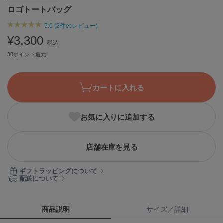
ロゴトートバッグ
ASICS
アシックス
5.0 (2件のレビュー)
¥3,300
税込
30ポイント還元
Ballelite
バレリット
BANDOLIER
カートに入れる
バンドリヤー
Barbour
お気に入りに追加する
バブアー
Beyond Closet
店舗在庫を見る
ビヨンドクローゼット
ギフトラッピングについて
配送について
Calvin Klein
カルバン・クライン
商品説明
サイズ／詳細
CELFORD
セルフォード