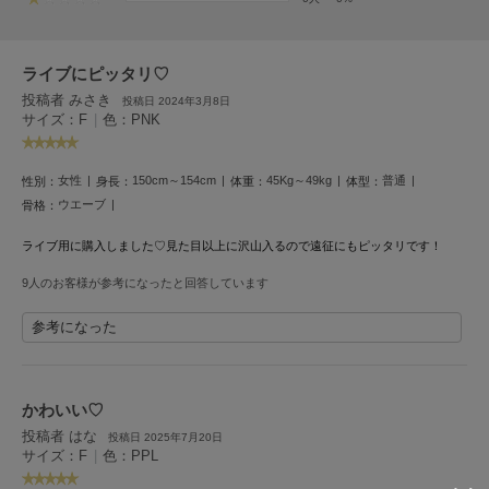
フレイアイディー
FURFUR
ファーファー
ライブにピッタリ♡
投稿者 みさき
投稿日 2024年3月8日
サイズ：F
|
色：PNK
gelato pique
ジェラート ピケ
女性
150cm～154cm
45Kg～49kg
普通
性別：
身長：
体重：
体型：
ウエーブ
骨格：
GELATO PIQUE CAT&DOG
ジェラート ピケ キャットアンドドッグ
ライブ用に購入しました♡
見た目以上に沢山入るので遠征にもピッタリです！
gelato pique Sleep
9人のお客様が参考になったと回答しています
ジェラート ピケ スリープ
参考になった
GRAMICCI
グラミチ
かわいい♡
Henon.
投稿者 はな
投稿日 2025年7月20日
へノン
サイズ：F
|
色：PPL