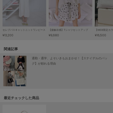
ヌル
On
オン
セレブバスキャットニットワンピース
【接触冷感】Tシャツセットアップ
¥13,200
¥9,680
¥16,500
Onitsuka Tiger
オニツカ タイガー
関連記事
ORGUE
オルグ
通勤・通学、よそいきもおまかせ！【スナイデルのバッ
グ】が頼れる理由
ORR
オル
PATRICK
パトリック
最近チェックした商品
Philly chocolate
フィリーチョコレート