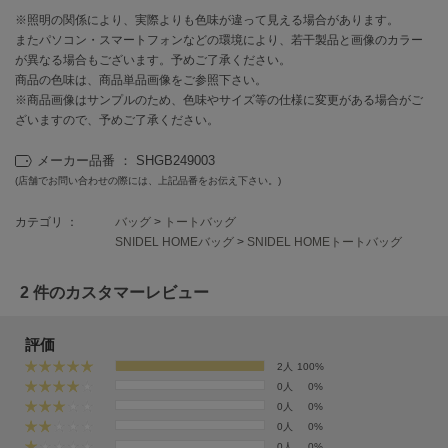
EIMY ISTOIRE
エイミー イストワール
※照明の関係により、実際よりも色味が違って見える場合があります。
またパソコン・スマートフォンなどの環境により、若干製品と画像のカラー
が異なる場合もございます。予めご了承ください。
emmi
エミ
商品の色味は、商品単品画像をご参照下さい。
※商品画像はサンプルのため、色味やサイズ等の仕様に変更がある場合がご
emmi atelier
ざいますので、予めご了承ください。
エミ アトリエ
メーカー品番 ： SHGB249003
emmi yoga
(店舗でお問い合わせの際には、上記品番をお伝え下さい。)
エミヨガ
カテゴリ ：
バッグ
>
トートバッグ
ETRÉ TOKYO
SNIDEL HOMEバッグ
>
SNIDEL HOMEトートバッグ
エトレトウキョウ
ey
2 件のカスタマーレビュー
アイ
評価
2人
100%
FILA
0人
0%
フィラ
0人
0%
0人
0%
FRAY I.D
0人
0%