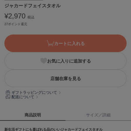
ジャカードフェイスタオル
ASICS
アシックス
¥2,970
税込
27ポイント還元
Ballelite
バレリット
カートに入れる
BANDOLIER
バンドリヤー
お気に入りに追加する
Barbour
バブアー
店舗在庫を見る
Beyond Closet
ビヨンドクローゼット
ギフトラッピングについて
配送について
Calvin Klein
カルバン・クライン
商品説明
サイズ／詳細
CELFORD
新生活ギフトにも喜ばれる品のいいジャカードフェイスタオル
セルフォード