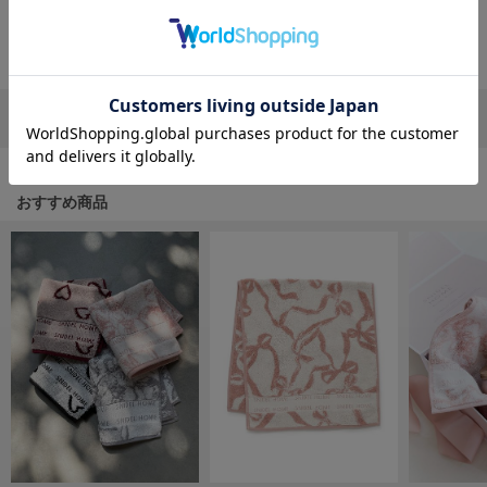
フレイアイディー
返品・キャンセルについて
FURFUR
ファーファー
リポストする
LINEで送る
gelato pique
ジェラート ピケ
おすすめ商品
GELATO PIQUE CAT&DOG
ジェラート ピケ キャットアンドドッグ
gelato pique Sleep
ジェラート ピケ スリープ
GRAMICCI
グラミチ
Henon.
へノン