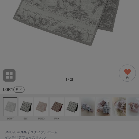
adidas
アディダス
(2005)
adidas by Stella McCartney
アディダス バイ ステラマッカートニー
916)
ALLISON BROWN
アリソンブラウン
07)
amabro
アマブロ
リー (664)
Ame no chi Hare
97
アメノチハレ
1
21
/
ョン雑貨 (865)
LGRY
F
: ✕
AMOMMA
アモマ
/ランジェリー (127)
ánuans
ェア (121)
アニュアンス
LGRY
BLK
PBEG
PNK
ànuke
 (124)
SNIDEL HOME / スナイデルホーム
アンヌーク
インテリア
フェイスタオル