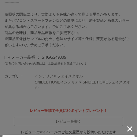
EIMY ISTOIRE
------------
エイミー イストワール
※照明の関係により、実際よりも色味が違って見える場合があります。
emmi
またパソコン・スマートフォンなどの環境により、若干製品と画像のカラー
エミ
が異なる場合もございます。予めご了承ください。
商品の色味は、商品単品画像をご参照下さい。
emmi atelier
※商品画像はサンプルのため、色味やサイズ等の仕様に変更がある場合がご
エミ アトリエ
ざいますので、予めご了承ください。
emmi yoga
メーカー品番 ： SHGG249005
エミヨガ
(店舗でお問い合わせの際には、上記品番をお伝え下さい。)
ETRÉ TOKYO
エトレトウキョウ
カテゴリ ：
インテリア
>
フェイスタオル
SNIDEL HOMEインテリア
>
SNIDEL HOMEフェイスタオ
ル
ey
アイ
レビュー投稿で全員に30ポイントプレゼント！
FILA
フィラ
レビューを書く
レビューはマイページのご注文履歴から投稿いただけます
FRAY I.D