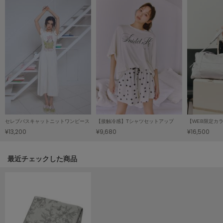
LILY BROWN
リリーブラウン
LILY BROWN Lingerie
リリーブラウンランジェリー
LITTLE UNION TOKYO
リトルユニオン トウキョウ
made of Organics
メイドオブオーガニクス
セレブバスキャットニットワンピース
【接触冷感】Tシャツセットアップ
¥13,200
¥9,680
¥16,500
MICHU COQUETTE
ミチュ コケット
関連記事
最近チェックした商品
MIESROHE
ミースロエ
miies miim
ミーエスミーム