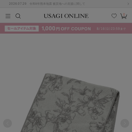
2026.07.29
令和8年熊本地震 被災地への支援に関して
0
MEN
MEN
KIDS
KIDS
BABY
BABY
BEAUTY
BEAUTY
LIFE STYLE
LIFE STYLE
検索
お気
カー
に入
ト
り
(715)
(3074)
B
C
D
E
F
G
I
J
K
L
M
N
ス/ドレス (1179)
P
Q
R
S
T
U
(570)
その
W
X
Y
Z
他
890)
ルームウェア (535)
ACYM
アシーム
(121)