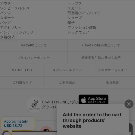
ヌル
アウター
トップス
ワンピース/ドレス
スカート
パンツ
部屋着/ルームウェア
スポーツ
シューズ
バッグ
帽子
On
アクセサリー
ファッション雑貨
オン
インナー/ランジェリー
レッグウェア
水着/浴衣
Onitsuka Tiger
MA CARDについて
USAGI ONLINEについて
オニツカ タイガー
プライバシーポリシー
特定商取引法に基づく表示
ORGUE
オルグ
STORE LIST
オフィシャルサイト
カスタマーセンター
ORR
オル
ご利用ガイド
ご利用規約
会社概要
USAGI ONLINEアプリ
PATRICK
ダウンロードはこちら
パトリック
Philly chocolate
フィリーチョコレート