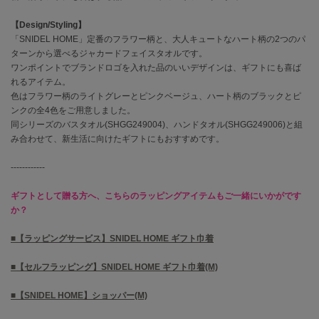
【Design/Styling】
célon
「SNIDEL HOME」定番のフラワー柄と、大人キュートなハート柄の2つのパ
セロン
ターンから選べるジャカードフェイスタオルです。
ワンポイントでブランドロゴを入れた品のいいデザインは、ギフトにも喜ば
Clarks Premium
クラークス
れるアイテム。
色はフラワー柄のライトグレーとピンクベージュ、ハート柄のブラックとピ
ンクの全4色をご用意しました。
CODE A
コードエー
同シリーズのバスタオル(SHGG249004)、ハンドタオル(SHGG249006)と組
み合わせて、新生活に向けたギフトにもおすすめです。
COLE HAAN
コール ハーン
------------
CONVERSE
ギフトとして贈る方へ、こちらのラッピングアイテムもご一緒にいかがです
コンバース
か？
■【ラッピングサービス】SNIDEL HOME ギフト巾着
DANSKIN
ダンスキン
■【セルフラッピング】SNIDEL HOME ギフト巾着(M)
■【SNIDEL HOME】ショッパー(M)