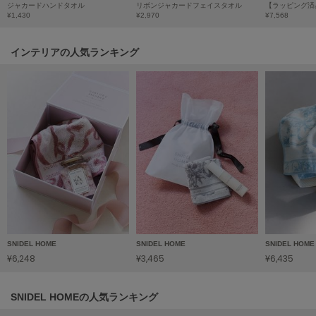
HUNTER
ジャカードハンドタオル
リボンジャカードフェイスタオル
ハンター
¥1,430
¥2,970
¥7,568
HOKA ONEONE
インテリアの人気ランキング
ホカ オネオネ
KEEN
キーン
LAATO
ラート
le
ル
SNIDEL HOME
SNIDEL HOME
SNIDEL HOME
le coq sportif
¥6,248
¥3,465
¥6,435
ルコックスポルティフ
LeSportsac
SNIDEL HOMEの人気ランキング
レスポートサック