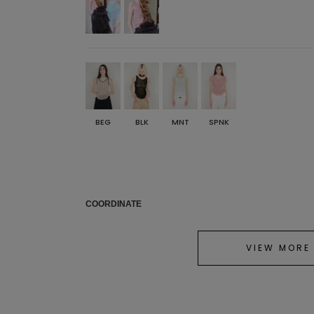
BEG
BLK
MNT
SPNK
COORDINATE
VIEW MORE