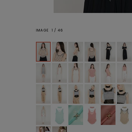
IMAGE
1
/
46