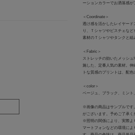
ーションカラーでお洒落感が
＜Coordinate＞
透け感を活かしたレイヤード
り、Ｔシャツやビスチェなど
素材のＴシャツやタンクと組
＜Fabric＞
ストレッチの効いたメッシュ
施した、定番人気の素材。伸
トな質感のプリントは、配色
＜color＞
ベージュ、ブラック、ミント
※画像の商品はサンプルです
がございます。予めご了承く
※照明の関係により、実際よ
マートフォンなどの環境によ
す。商品の色味は、商品単品