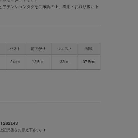
とアテンションタグをご確認の上、着用・お取り扱い下
バスト
前下がり
ウエスト
裾幅
34cm
12.5cm
33cm
37.5cm
262143
上記品番をお伝え下さい。)