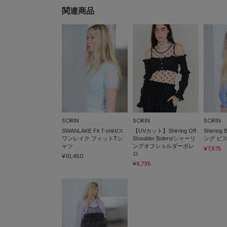
関連商品
SORIN
SORIN
SORIN
SWANLAKE Fit T-shirt/ス
【UVカット】Shirring Off
Shirrin
ワンレイク フィットTシ
Shoulder Bolero/シャーリ
ング ビ
ャツ
ングオフショルダーボレ
¥7,975
ロ
¥10,450
¥9,735