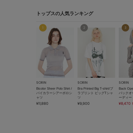
トップスの人気ランキング
SORIN
SORIN
SORIN
Bicolor Sheer Polo Shirt /
Bra Printed Big T-shirt/ブ
Back Ope
バイカラーシアーポロシ
ラプリント ビッグTシャ
バックオ
ャツ
ツ
ーディー
¥11,880
¥9,900
¥8,470