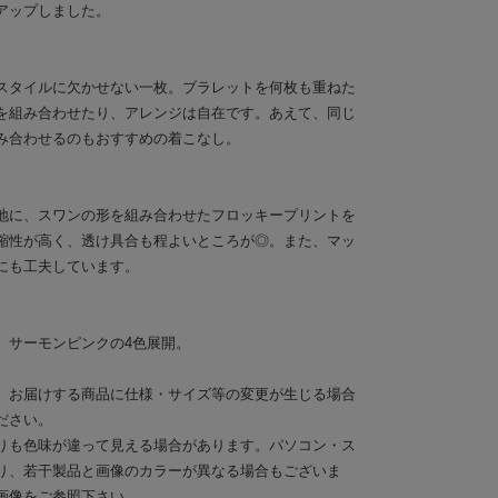
アップしました。
スタイルに欠かせない一枚。ブラレットを何枚も重ねた
を組み合わせたり、アレンジは自在です。あえて、同じ
み合わせるのもおすすめの着こなし。
地に、スワンの形を組み合わせたフロッキープリントを
縮性が高く、透け具合も程よいところが◎。また、マッ
にも工夫しています。
、サーモンピンクの4色展開。
。お届けする商品に仕様・サイズ等の変更が生じる場合
ださい。
りも色味が違って見える場合があります。パソコン・ス
り、若干製品と画像のカラーが異なる場合もございま
画像をご参照下さい。