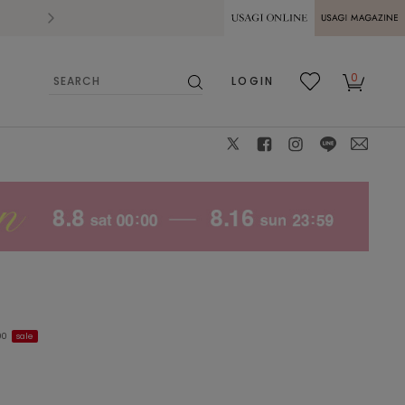
2026.07.28
熊本県熊本地方を震源とする地震の影響によ
USAGI ONLINE
USAGI
0
LOGIN
MAGAZINE
検
お気
カー
索
に入
ト
り
X
facebook
instagram
LINE
mail
00
sale