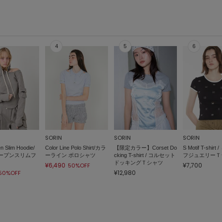
SORIN
SORIN
SORIN
n Slim Hoodie/
Color Line Polo Shirt/カラ
【限定カラー】Corset Do
S Motif T-shir
ープンスリムフ
ーライン ポロシャツ
cking T-shirt / コルセット
フジュエリーＴ
ドッキングＴシャツ
¥6,490
¥7,700
50%OFF
¥12,980
50%OFF