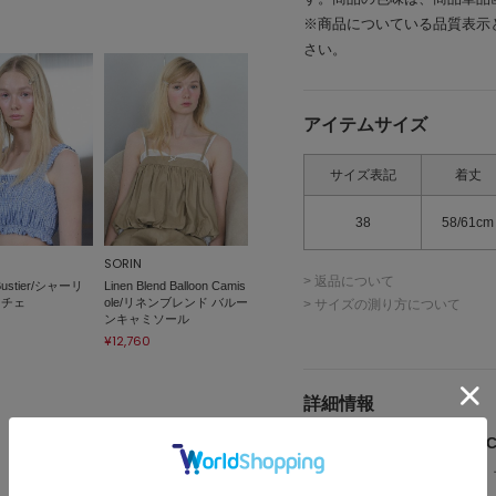
※商品についている品質表示
さい。
アイテムサイズ
サイズ表記
着丈
38
58/61cm
SORIN
> 返品について
g Bustier/シャーリ
Linen Blend Balloon Camis
スチェ
ole/リネンブレンド バルー
> サイズの測り方について
ンキャミソール
¥12,760
詳細情報
メーカー品番 ： 27WCT
(店舗でお問い合わせの際には、