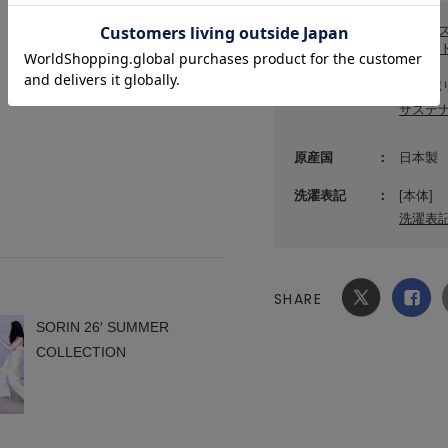
カテゴリ
トップ
SORI
素材
基布:ポ
サステ
原産国
日本製
洗濯表記
[本体]
洗濯表
SHARE
Xでシ
facebook
SORIN 26′ SUMMER
ェア
でシェ
COLLECTION
ア