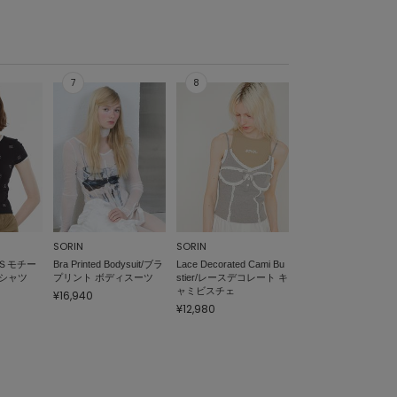
SORIN
SORIN
t / Ｓモチー
Bra Printed Bodysuit/ブラ
Lace Decorated Cami Bu
シャツ
プリント ボディスーツ
stier/レースデコレート キ
ャミビスチェ
¥16,940
¥12,980