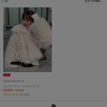
1
件
おすすめ順
adidas
アディダス
(1978)
adidas by Stella McCartney
アディダス バイ ステラマッカートニー
887)
ALLISON BROWN
アリソンブラウン
97)
amabro
アマブロ
リー (645)
Ame no chi Hare
ョン雑貨 (850)
アメノチハレ
SOLD OUT
AMOMMA
/ランジェリー (127)
アモマ
sale
Stylevoice for xxx
ánuans
ェア (119)
ロングヘアリーシャギーコート
アニュアンス
¥4,994
80%OFF
5.0 (1件)
 (124)
ànuke
アンヌーク
1