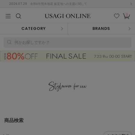
2026.07.29
令和8年熊本地震 被災地への支援に関して
0
MEN
MEN
KIDS
KIDS
BABY
BABY
BEAUTY
BEAUTY
LIFE STYLE
LIFE STYLE
検索
お気
カー
CATEGORY
BRANDS
に入
ト
り
(674)
何かお探しですか？
(2888)
B
C
D
E
F
G
I
J
K
L
M
N
ス/ドレス (1134)
P
Q
R
S
T
U
(543)
その
W
X
Y
Z
他
847)
ルームウェア (534)
商品検索
ACYM
アシーム
(121)