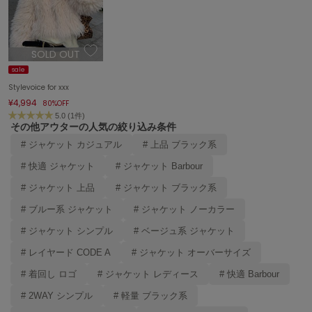
エイミー イストワール
emmi
エミ
SOLD OUT
sale
emmi atelier
エミ アトリエ
Stylevoice for xxx
¥4,994
80%OFF
emmi yoga
5.0 (1件)
エミヨガ
その他アウターの人気の絞り込み条件
# ジャケット カジュアル
# 上品 ブラック系
ETRÉ TOKYO
エトレトウキョウ
# 快適 ジャケット
# ジャケット Barbour
# ジャケット 上品
# ジャケット ブラック系
ey
アイ
# ブルー系 ジャケット
# ジャケット ノーカラー
# ジャケット シンプル
# ベージュ系 ジャケット
# レイヤード CODE A
# ジャケット オーバーサイズ
FILA
フィラ
# 着回し ロゴ
# ジャケット レディース
# 快適 Barbour
FRAY I.D
# 2WAY シンプル
# 軽量 ブラック系
フレイアイディー