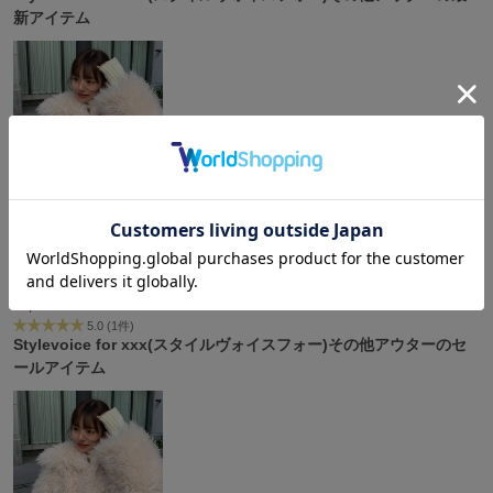
新アイテム
célon
セロン
Clarks Premium
クラークス
CODE A
コードエー
SOLD OUT
COLE HAAN
コール ハーン
sale
Stylevoice for xxx
CONVERSE
¥4,994
コンバース
80%OFF
5.0 (1件)
Stylevoice for xxx(スタイルヴォイスフォー)その他アウターのセ
ールアイテム
DANSKIN
ダンスキン
EIMY ISTOIRE