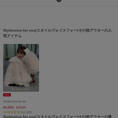
ASICS
アシックス
Ballelite
Stylevoice for xxx(スタイルヴォイスフォー)その他アウターの人
バレリット
気アイテム
BANDOLIER
バンドリヤー
Barbour
バブアー
Beyond Closet
ビヨンドクローゼット
SOLD OUT
sale
Calvin Klein
カルバン・クライン
Stylevoice for xxx
¥4,994
80%OFF
CELFORD
5.0 (1件)
セルフォード
Stylevoice for xxx(スタイルヴォイスフォー)その他アウターの最