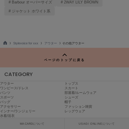
# Barbour オーバーサイズ
# 2WAY LILY BROWN
FURFUR
# ジャケット ホワイト系
ファーファー
gelato pique
ジェラート ピケ
Stylevoice for xxx
アウター
その他アウター
TO
GELATO PIQUE CAT&DOG
P
ジェラート ピケ キャットアンドドッグ
ページのトップに戻る
gelato pique Sleep
ジェラート ピケ スリープ
CATEGORY
アウター
トップス
GRAMICCI
ワンピース/ドレス
スカート
グラミチ
パンツ
部屋着/ルームウェア
スポーツ
シューズ
バッグ
帽子
アクセサリー
ファッション雑貨
Henon.
インナー/ランジェリー
レッグウェア
へノン
水着/浴衣
MA CARDについて
USAGI ONLINEについて
HUNTER