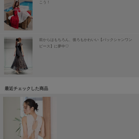
こう！
ヌル
On
オン
前からはもちろん、後ろもかわいい【バックシャンワン
Onitsuka Tiger
ピース】に夢中♡
オニツカ タイガー
ORGUE
オルグ
ORR
オル
最近チェックした商品
PATRICK
パトリック
Philly chocolate
フィリーチョコレート