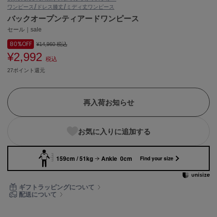
ワンピース/ドレス
膝丈/ミディ丈ワンピース
ASICS
アシックス
バックオープンティアードワンピース
セール｜sale
80%
OFF
¥14,960
税込
¥2,992
Ballelite
税込
バレリット
27ポイント還元
BANDOLIER
バンドリヤー
再入荷お知らせ
Barbour
バブアー
お気に入りに追加する
Beyond Closet
ビヨンドクローゼット
159cm / 51kg
Ankle 0cm
Find your size
Calvin Klein
ギフトラッピングについて
カルバン・クライン
配送について
CELFORD
セルフォード