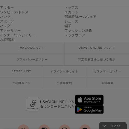
アウター
トップス
Sneakers by emmi
ワンピース/ドレス
スカート
スニーカーズ バイ エミ
パンツ
部屋着/ルームウェア
スポーツ
シューズ
バッグ
帽子
Snow Peak
スノーピーク
アクセサリー
ファッション雑貨
インナー/ランジェリー
レッグウェア
水着/浴衣
SNIDEL
スナイデル
MA CARDについて
USAGI ONLINEについて
SNIDEL HOME
プライバシーポリシー
特定商取引法に基づく表示
スナイデル ホーム
STORE LIST
オフィシャルサイト
カスタマーセンター
SOFER
ソフェル
ご利用ガイド
ご利用規約
会社概要
SOMEWHERE BUTTER.
サムウェアバター
USAGI ONLINEアプリ
ダウンロードはこちら
SORIN
ソリン
Stylevoice for xxx
スタイルヴォイスフォー