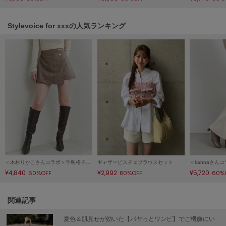
Mila Owen
ミラオーウェン
Stylevoice for xxxの人気ランキング
MOIGE
モワージュ
MUCHA
ミュシャ
NEW Balance
ニューバランス
nezu
ネズ
＜木村りかこさんコラボ＞千鳥格子ミニスカショーパン【セットアップ対応可能】
ギャザービスチェブラウスセット
NIKE
¥4,840
¥2,992
¥5,720
60%OFF
80%OFF
60%
ナイキ
NOWNS
関連記事
ナウンス
夏色＆肌見せが効いた【パヤっとワンピ】でご機嫌にい
null.