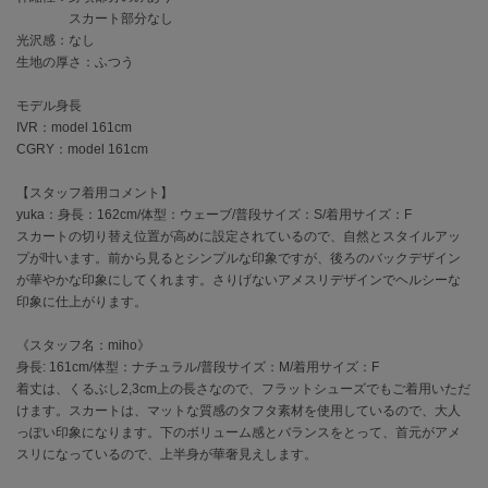
EIMY ISTOIRE
スカート部分なし
エイミー イストワール
光沢感：なし
生地の厚さ：ふつう
emmi
エミ
モデル身長
IVR：model 161cm
emmi atelier
エミ アトリエ
CGRY：model 161cm
emmi yoga
【スタッフ着用コメント】
エミヨガ
yuka：身長：162cm/体型：ウェーブ/普段サイズ：S/着用サイズ：F
スカートの切り替え位置が高めに設定されているので、自然とスタイルアッ
ETRÉ TOKYO
プが叶います。前から見るとシンプルな印象ですが、後ろのバックデザイン
エトレトウキョウ
が華やかな印象にしてくれます。さりげないアメスリデザインでヘルシーな
印象に仕上がります。
ey
アイ
《スタッフ名：miho》
身長: 161cm/体型：ナチュラル/普段サイズ：M/着用サイズ：F
着丈は、くるぶし2,3cm上の長さなので、フラットシューズでもご着用いただ
けます。スカートは、マットな質感のタフタ素材を使用しているので、大人
FILA
フィラ
っぽい印象になります。下のボリューム感とバランスをとって、首元がアメ
スリになっているので、上半身が華奢見えします。
FRAY I.D