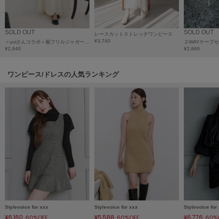
LILY BROWN
リリーブラウン
SOLD OUT
SOLD OUT
レースカットストレッチワンピース
LILY BROWN Lingerie
¥3,740
＜yuiさんコラボ＞裾フリルジャガードキャミワンピース
２WAYケープ
リリーブラウンランジェリー
¥2,640
¥2,860
LITTLE UNION TOKYO
ワンピース/ドレスの人気ランキング
リトルユニオン トウキョウ
made of Organics
メイドオブオーガニクス
MICHU COQUETTE
ミチュ コケット
MIESROHE
ミースロエ
miies miim
ミーエスミーム
Stylevoice for xxx
Stylevoice for xxx
Stylevoice for
¥6,160
¥5,588
¥6,776
60%OFF
60%OFF
60%