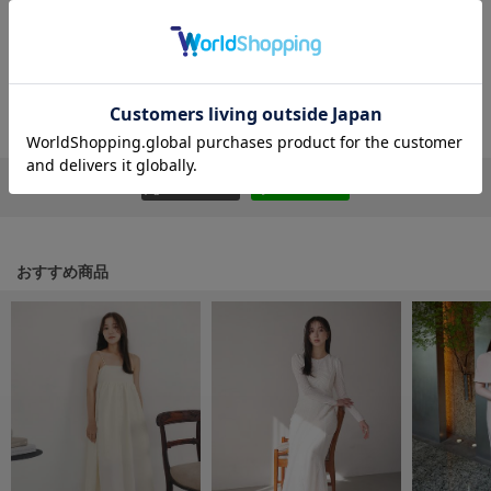
HUNTER
レビューを書く
ハンター
レビューはマイページのご注文履歴から投稿いただけます
HOKA ONEONE
ホカ オネオネ
返品・キャンセルについて
KEEN
キーン
リポストする
LINEで送る
LAATO
おすすめ商品
ラート
le
ル
le coq sportif
ルコックスポルティフ
LeSportsac
レスポートサック