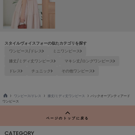
poláura
ポローラ
PUMA
プーマ
スタイルヴォイスフォーの似たカテゴリを探す
Reebok
ワンピース/ドレス
ミニワンピース
リーボック
膝丈/ミディ丈ワンピース
マキシ丈/ロングワンピース
ドレス
チュニック
その他ワンピース
SALOMON
サロモン
sanrio house
ワンピース/ドレス
膝丈/ミディ丈ワンピース
バックオープンティアード
サンリオハウス
TO
ワンピース
P
SESAME STREET MARKET
セサミストリートマーケット
ページのトップに戻る
SHAKA
CATEGORY
シャカ