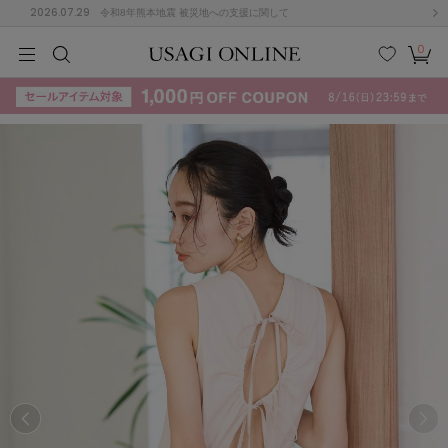
2026.07.29
令和8年熊本地震 被災地への支援に関して
0
MEN
MEN
KIDS
KIDS
BABY
BABY
BEAUTY
BEAUTY
LIFE STYLE
LIFE STYLE
検索
お気
カー
に入
ト
り
(715)
(3074)
B
C
D
E
F
G
I
J
K
L
M
N
ス/ドレス (1179)
P
Q
R
S
T
U
(570)
その
W
X
Y
Z
他
890)
ルームウェア (535)
ACYM
アシーム
(121)