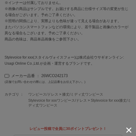
フレイアイディー
※インナーは付属しておりません。
※画像の商品はサンプルです。お届けする商品に仕様サイズ等の変更が生じ
FURFUR
る場合がございます。予めご了承ください。
ファーファー
※照明の関係により、実際よりも色味が違って見える場合があります。
またパソコンスマートフォンなどの環境により、若干製品と画像のカラーが
異なる場合もございます。予めご了承ください。
商品の色味は、商品単品画像をご参照下さい。
gelato pique
ジェラート ピケ
Stylevoice for xxx(スタイルヴォイスフォー)は株式会社ウサギオンライン:
GELATO PIQUE CAT&DOG
ジェラート ピケ キャットアンドドッグ
Usagi Online Co.,Ltd.が企画・運営するブランドです。
メーカー品番 ： 26WCO242173
gelato pique Sleep
ジェラート ピケ スリープ
(店舗でお問い合わせの際には、上記品番をお伝え下さい。)
GRAMICCI
カテゴリ ：
ワンピース/ドレス
>
膝丈/ミディ丈ワンピース
グラミチ
Stylevoice for xxxワンピース/ドレス
>
Stylevoice for xxx膝丈/ミ
ディ丈ワンピース
Henon.
へノン
レビュー投稿で全員に30ポイントプレゼント！