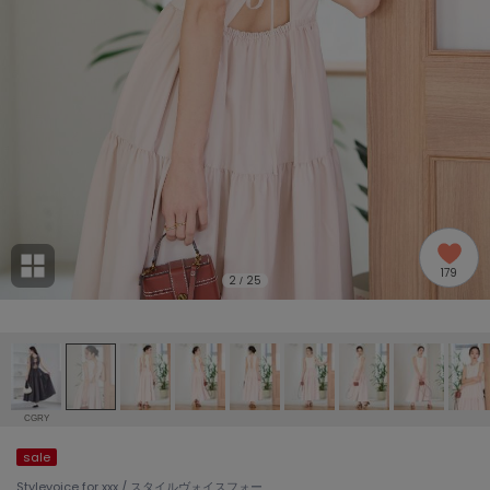
adidas
アディダス
(2009)
adidas by Stella McCartney
アディダス バイ ステラマッカートニー
916)
ALLISON BROWN
アリソンブラウン
07)
amabro
アマブロ
リー (664)
Ame no chi Hare
179
アメノチハレ
2
25
/
ョン雑貨 (865)
AMOMMA
アモマ
/ランジェリー (127)
ánuans
ェア (121)
アニュアンス
CGRY
ànuke
sale
 (124)
アンヌーク
Stylevoice for xxx / スタイルヴォイスフォー