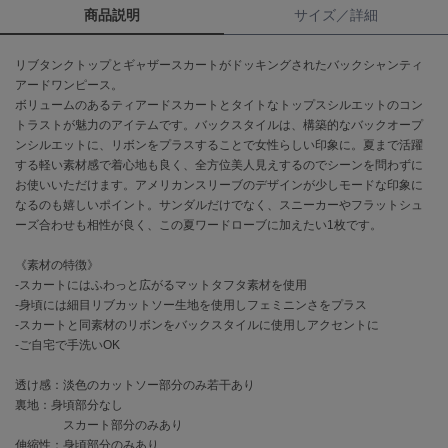
商品説明
サイズ／詳細
célon
セロン
リブタンクトップとギャザースカートがドッキングされたバックシャンティ
アードワンピース。
Clarks Premium
ボリュームのあるティアードスカートとタイトなトップスシルエットのコン
クラークス
トラストが魅力のアイテムです。バックスタイルは、構築的なバックオープ
ンシルエットに、リボンをプラスすることで女性らしい印象に。夏まで活躍
CODE A
する軽い素材感で着心地も良く、全方位美人見えするのでシーンを問わずに
コードエー
お使いいただけます。アメリカンスリーブのデザインが少しモードな印象に
なるのも嬉しいポイント。サンダルだけでなく、スニーカーやフラットシュ
COLE HAAN
ーズ合わせも相性が良く、この夏ワードローブに加えたい1枚です。
コール ハーン
《素材の特徴》
CONVERSE
コンバース
-スカートにはふわっと広がるマットタフタ素材を使用
-身頃には細目リブカットソー生地を使用しフェミニンさをプラス
-スカートと同素材のリボンをバックスタイルに使用しアクセントに
-ご自宅で手洗いOK
DANSKIN
ダンスキン
透け感：淡色のカットソー部分のみ若干あり
裏地：身頃部分なし
スカート部分のみあり
伸縮性：身頃部分のみあり