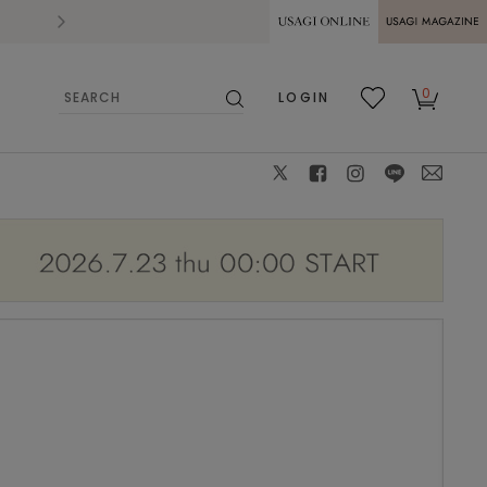
2026.07.28
熊本県熊本地方を震源とする地震の影響によ
USAGI ONLINE
USAGI
0
LOGIN
MAGAZINE
検
お気
カー
索
に入
ト
り
X
facebook
instagram
LINE
mail