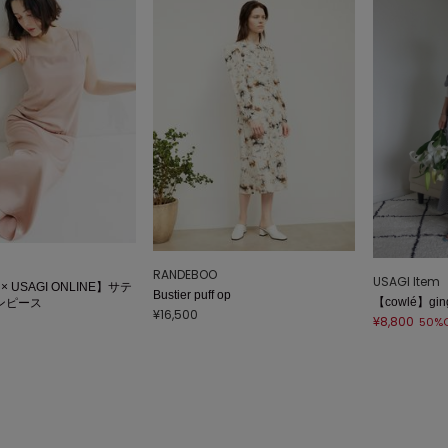
m
RANDEBOO
USAGI Item
× USAGI ONLINE】サテ
Bustier puff op
【cowlé】ging
ンピース
¥16,500
¥8,800
50%