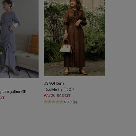
USAGI Item
【cowlé】shirt OP
ham gather OP
¥7,700
50%OFF
OFF
5.0 (1件)