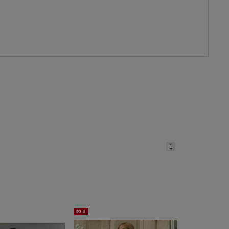
1
sale