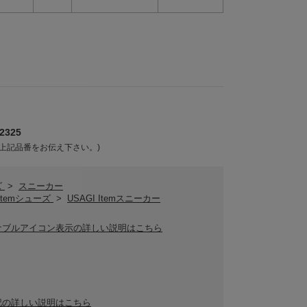
2325
上記品番をお伝え下さい。)
ズ
>
スニーカー
 Itemシューズ
>
USAGI Itemスニーカー
ナブルアイコン表示の詳しい説明はこちら
記の詳しい説明はこちら