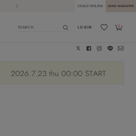
2026.07.28
熊本県熊本地方を震源とする地震の影響によ
USAGI ONLINE
USAGI
0
LOGIN
MAGAZINE
検
お気
カー
索
に入
ト
り
X
facebook
instagram
LINE
mail