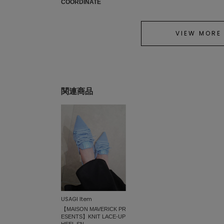
COORDINATE
VIEW MORE
関連商品
USAGI Item
【MAISON MAVERICK PR
ESENTS】KNIT LACE-UP
HEEL SN