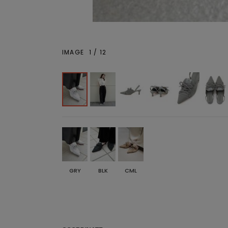
IMAGE
1
/
12
GRY
BLK
CML