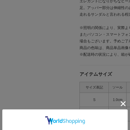
エレガントになりがちなヒー
足。アッパー部分は伸縮性の
走れるサンダルと言われる程
※照明の関係により、実際よ
またパソコン・スマートフォ
場合もございます。予めご了
商品の色味は、商品単品画像
※配送時の状況により、箱が
アイテムサイズ
サイズ表記
ソール
S
1.0cm
M
1.0cm
L
1.0cm