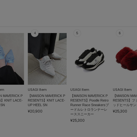
tem
USAGI Item
USAGI Item
USAGI Item
 MAVERICK P
【MAISON MAVERICK P
【MAISON MAVERICK P
【MAISON MAV
】KNIT LACE-
RESENTS】KNIT LACE-
RESENTS】Poodle Retro
RESENTS】
 SN
UP HEEL SN
Runner Race Sneakersプ
ッドヒールサン
ードルレトロランナーレ
¥20,900
¥25,300
ーススニーカー
¥25,300