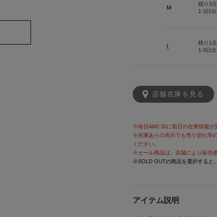
残り3点
M
1-3日
残り1点
L
1-3日
店舗在庫を見る
※毎日AM1:30に前日の在庫情報
※在庫ありの表示でも売り切れ等
ください。
※セール商品は、店舗により販売
※SOLD OUTの商品を選択する
アイテム説明