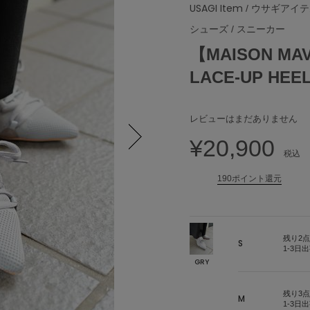
USAGI Item
/ ウサギアイ
シューズ
/
スニーカー
【MAISON MAV
LACE-UP HEEL
レビューはまだありません
¥20,900
税込
Next
190ポイント還元
残り2点
S
1-3日
GRY
残り3点
M
1-3日