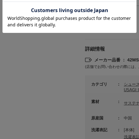
> 返品について
> サイズの測り方について
詳細情報
メーカー品番 ： 42MS
(店舗でお問い合わせの際には、
カテゴリ
シュー
USAGI
素材
サステ
原産国
中国
洗濯表記
[本体]
洗濯表