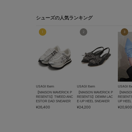
シューズの人気ランキング
USAGI Item
USAGI Item
USAGI I
【MAISON MAVERICK P
【MAISON MAVERICK P
【MAISON
RESENTS】TWEED ANC
RESENTS】DEMIM LAC
RESENTS
ESTOR DAD SNEAKER
E-UP HEEL SNEAKER
UP HEEL
¥26,400
¥24,200
¥20,900