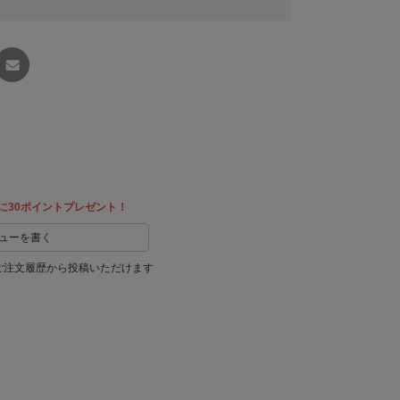
友達に
教える
に30ポイントプレゼント！
ューを書く
ご注文履歴から投稿いただけます