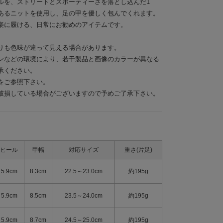
ルを、ストリートとスポーティーさを落とし込んだ1
あるニットを使用し、足の甲を優しく包んでくれます。
楽に履ける、日常にお勧めのアイテムです。
りも色味が違って見える場合があります。
ンなどの環境により、若干製品と画像のカラーが異なる
承ください。
をご参照下さい。
破損している場合がございますので予めご了承下さい。
ヒール
甲幅
対応サイズ
重さ(片足)
5.9cm
8.3cm
22.5～23.0cm
約195g
5.9cm
8.5cm
23.5～24.0cm
約195g
5.9cm
8.7cm
24.5～25.0cm
約195g