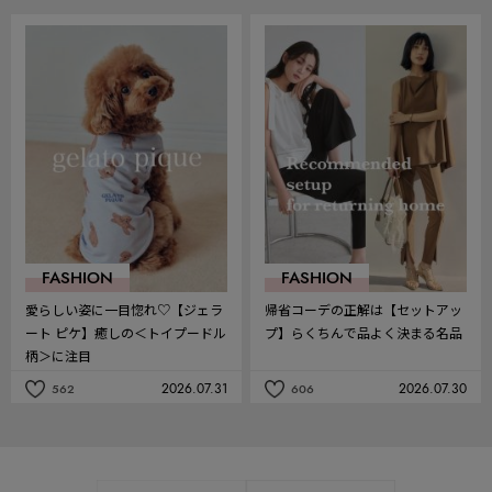
事
事
を
を
お
お
気
気
に
に
入
入
り
り
FASHION
FASHION
愛らしい姿に一目惚れ♡【ジェラ
帰省コーデの正解は【セットアッ
ート ピケ】癒しの＜トイプードル
プ】らくちんで品よく決まる名品
柄＞に注目
2026.07.31
2026.07.30
562
606
記
記
事
事
を
を
お
お
気
気