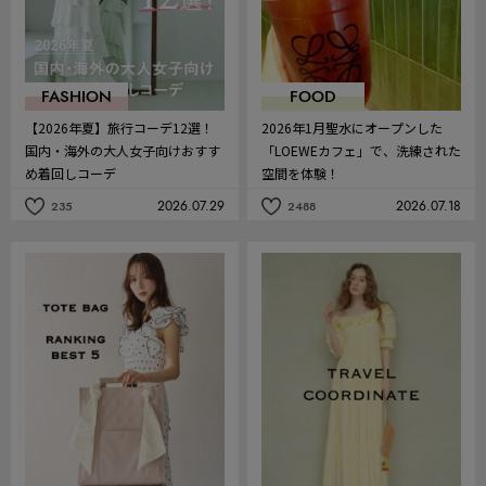
FASHION
FOOD
【2026年夏】旅行コーデ12選！
2026年1月聖水にオープンした
国内・海外の大人女子向けおすす
「LOEWEカフェ」で、洗練された
め着回しコーデ
空間を体験！
2026.07.29
2026.07.18
235
2488
記
記
事
事
を
を
お
お
気
気
に
に
入
入
り
り