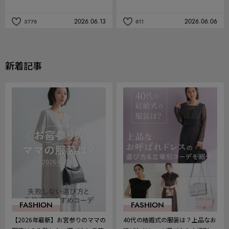
2026.06.13
2026.06.06
5778
811
記
記
事
事
を
を
お
お
気
気
新着記事
に
に
入
入
り
り
FASHION
FASHION
【2026年最新】お宮参りのママの
40代の結婚式の服装は？上品なお