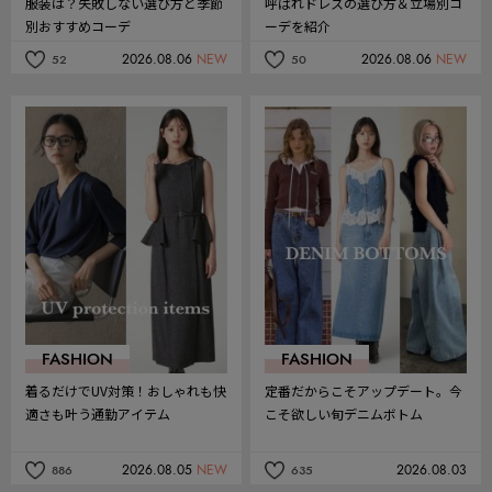
服装は？失敗しない選び方と季節
呼ばれドレスの選び方＆立場別コ
別おすすめコーデ
ーデを紹介
2026.08.06
NEW
2026.08.06
NEW
52
50
記
記
事
事
を
を
お
お
気
気
に
に
入
入
り
り
FASHION
FASHION
着るだけでUV対策！おしゃれも快
定番だからこそアップデート。今
適さも叶う通勤アイテム
こそ欲しい旬デニムボトム
2026.08.05
NEW
2026.08.03
886
635
記
記