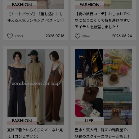
FASHION
FASHION
【トートバッグ】《推し活》にも
【夏の旅行コーデ】おしゃれでシ
使える人気ランキング ベスト５♡
ワになりにくくて持ち運びやすい
アイテムを厳選しました！
2026.07.16
2026.06.24
2853
3366
記
記
事
事
を
を
お
お
気
気
に
に
入
入
り
り
FASHION
LIFE
夏旅で着たいらくちん×こなれ見
聖水と東大門・韓国の雑貨屋で、
え【コンビネゾン】
話題のスクイーズやシール探し！