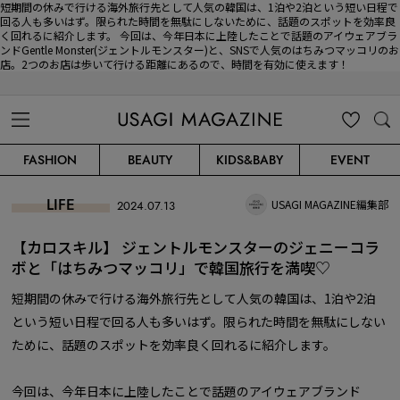
短期間の休みで行ける海外旅行先として人気の韓国は、1泊や2泊という短い日程で
回る人も多いはず。限られた時間を無駄にしないために、話題のスポットを効率良
く回れるに紹介します。 今回は、今年日本に上陸したことで話題のアイウェアブラ
ンドGentle Monster(ジェントルモンスター)と、SNSで人気のはちみつマッコリのお
店。2つのお店は歩いて行ける距離にあるので、時間を有効に使えます！
USAGI MAGAZINE
MENU
MY
SEARC
FASHION
BEAUTY
KIDS&BABY
EVENT
CLIP
H
LIFE
USAGI MAGAZINE編集部
2024.07.13
【カロスキル】 ジェントルモンスターのジェニーコラ
ボと「はちみつマッコリ」で韓国旅行を満喫♡
短期間の休みで行ける海外旅行先として人気の韓国は、1泊や2泊
という短い日程で回る人も多いはず。限られた時間を無駄にしない
ために、話題のスポットを効率良く回れるに紹介します。
今回は、今年日本に上陸したことで話題のアイウェアブランド