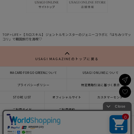
に
に
入
入
り
り
TOP
>
LIFE
>
【カロスキル】 ジェントルモンスターのジェニーコラボと「はちみつマッ
コリ」で韓国旅行を満喫♡
USAGI MAGAZINEのトップに戻る
MA CARD FOR GO GREENについて
USAGI ONLINEについて
プライバシーポリシー
特定商取引法に基づく表示
STORE LIST
オフィシャルサイト
カスタマーセンター
×
ご利用ガイド
ご利用規約
会社概要
USAGI ONLINEで
お買い物をする▶