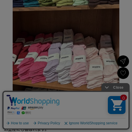
×
USAGI ONLINEで
お買い物をする▶
カラーソックスは1足1,500ウォンなのに、発色が良く、こちらも
必ず買います！
お土産にも喜ばれます。