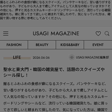
握るとふわふわの食感が癖になるスクイーズ。パンやケーキなど、甘い香りがする
ものがあり、子どもから大人まで癒しアイテムとして人気なの知っていますか？そ
の他にも、押すと光るカスタムキーボードリングやシールなど、流行っている韓国
雑貨たち。娘に買ってきて欲しいと頼まれて探したので、気になっていた方は、韓
国で買い物する際に参考にしてみてください。
USAGI MAGAZINE
MENU
MY
SEARC
FASHION
BEAUTY
KIDS&BABY
EVENT
CLIP
H
LIFE
USAGI MAGAZINE編集部
2026.06.06
聖水と東大門・韓国の雑貨屋で、話題のスクイーズや
シール探し！
握るとふわふわの食感が癖になるスクイーズ。パンやケーキなど、
甘い香りがするものがあり、子どもから大人まで癒しアイテムとし
て人気なの知っていますか？その他にも、押すと光るカスタムキー
ボードリングやシールなど、流行っている韓国雑貨たち。娘に買っ
てきて欲しいと頼まれて探したので、気になっていた方は、韓国で