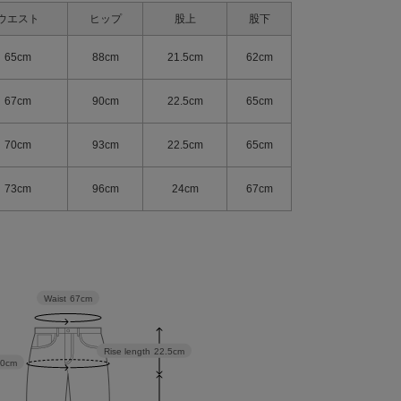
ウエスト
ヒップ
股上
股下
65cm
88cm
21.5cm
62cm
67cm
90cm
22.5cm
65cm
70cm
93cm
22.5cm
65cm
73cm
96cm
24cm
67cm
Waist
67cm
Rise length
22.5cm
90cm