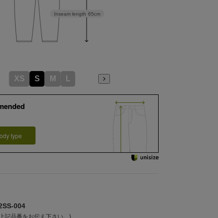
Inseam length
65cm
XS
S
M
L
mended
ody type
SS-004
上記品番をお伝え下さい。)