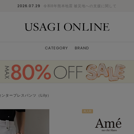
2026.07.29
令和8年熊本地震 被災地への支援に関して
CATEGORY
BRAND
ンタープレスパンツ（Lily）
再入荷
BLK
XS
: ✕
S
: ✕
M
: ✕
L
: ✕