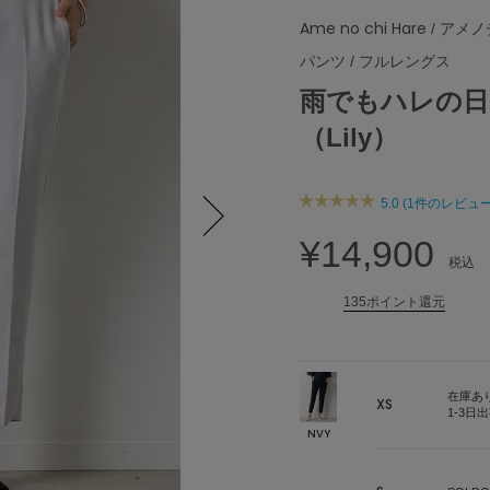
Ame no chi Hare
/ アメ
パンツ
/
フルレングス
雨でもハレの日
（Lily）
5.0 (1件のレビュー
¥14,900
Next
税込
135ポイント還元
在庫あ
XS
1-3日
NVY