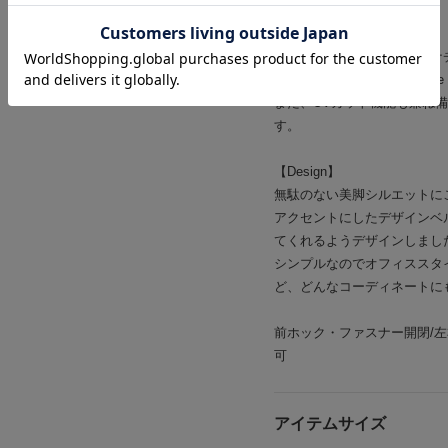
UV遮蔽率・・・94%以上
表地は、程よい厚みがありナ
国内で撥水加工を施したAme n
また、UVカット機能も兼ね
す。
【Design】
無駄のない美脚シルエットに
アクセントにしたデザインベ
てくれるようデザインしまし
シンプルなのでオフィススタ
ど、どんなコーディネートに
前ホック・ファスナー開閉/左
可
アイテムサイズ