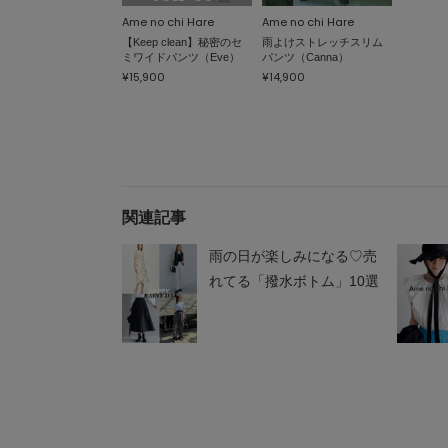
Ame no chi Hare
Ame no chi Hare
【Keep clean】秘密のセ
雨よけストレッチスリム
ミワイドパンツ（Eve）
パンツ（Canna）
¥15,900
¥14,900
関連記事
雨の日が楽しみになる♡売
れてる「撥水ボトム」10選