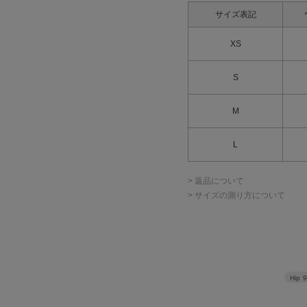
サイズ表記
XS
S
M
L
> 返品について
> サイズの測り方について
Hip