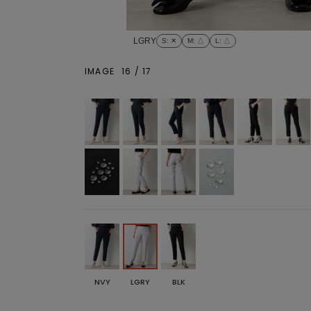
LGRY
S
: ✕
M
: △
L
: △
IMAGE
16
/
17
NVY
LGRY
BLK