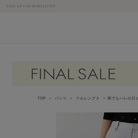
SIGN UP FOR NEWSLETTER
TOP
＞
パンツ
＞
フルレングス
＞ 雨でもハレの日セ