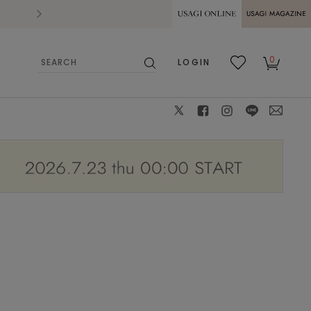
2026.07.28
熊本県熊本地方を震源とする地震の影響によ
USAGI ONLINE
USAGI
0
LOGIN
MAGAZINE
検
お気
カー
索
に入
ト
り
X
facebook
instagram
LINE
mail