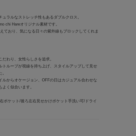
チュラルなストレッチ性もあるダブルクロス。
o chi Hareオリジナル素材です。
備えており、気になる日々の紫外線もブロックしてくれま
こだわり、女性らしさを追求。
ルトループが視線を持ち上げ、スタイルアップして見せ
た。
イルからオケージョン、OFFの日はカジュアル合わせな
もよく似合います。
右ポケット/後ろ左右見せかけポケット手洗い可/ドライ