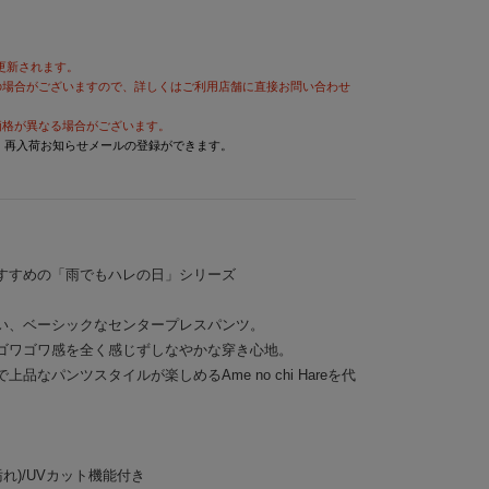
が更新されます。
の場合がございますので、詳しくはご利用店舗に直接お問い合わせ
価格が異なる場合がございます。
と、再入荷お知らせメールの登録ができます。
すすめの「雨でもハレの日」シリーズ
い、ベーシックなセンタープレスパンツ。
ゴワゴワ感を全く感じずしなやかな穿き心地。
なパンツスタイルが楽しめるAme no chi Hareを代
れ)/UVカット機能付き