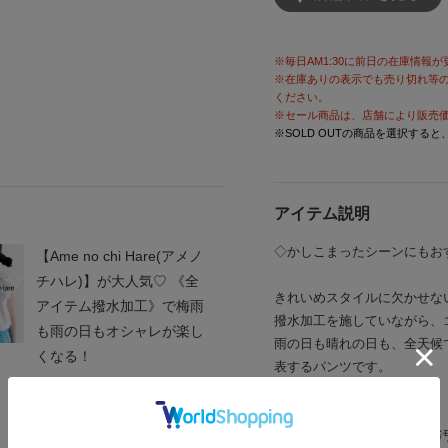
※毎日AM1:30に前日の在庫情報
※在庫ありの表示でも売り切れ等
ください。
※セール商品は、店舗により販売
※SOLD OUTの商品を選択する
アイテム説明
◇かしこまったシーンにもお
【Ame no chi Hare(アメノ
チハレ)】が大人気♡ 《全
きれいめスタイルに欠かせな
アイテム撥水加工》で梅雨
撥水加工を施していながら、
も雨の日もオシャレが楽し
雨の日も晴れの日も、全天候で上品
くなる！
表するパンツです。
【Function/Fabric】
表地・・・撥水/防汚(親水性汚