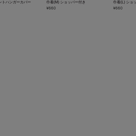
ントハンガーカバー
巾着(M) ショッパー付き
巾着(L) シ
¥660
¥660