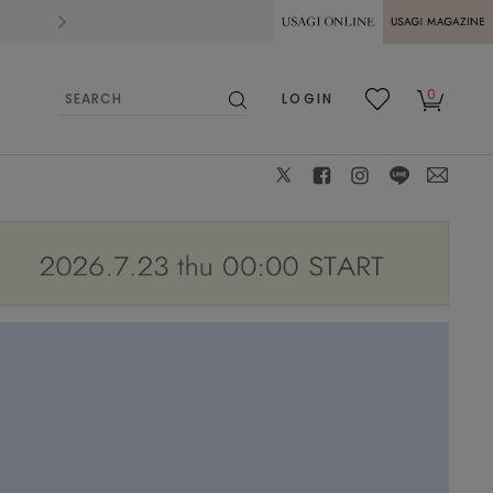
2026.07.28
熊本県熊本地方を震源とする地震の影響によ
USAGI ONLINE
USAGI
0
LOGIN
MAGAZINE
検
お気
カー
索
に入
ト
り
X
facebook
instagram
LINE
mail