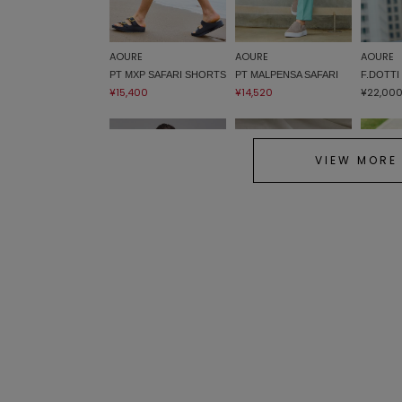
AOURE
AOURE
AOURE
PT MXP SAFARI SHORTS
PT MALPENSA SAFARI
F.DOTTI
¥15,400
¥14,520
¥22,00
VIEW MORE
AOURE
AOURE
AOURE
NEVE SUMMER ニットジ
【TELIC × AOURE】 リカ
NEVE 
ャケット
バリーサンダル
TEE
¥19,800
¥10,560
¥8,800