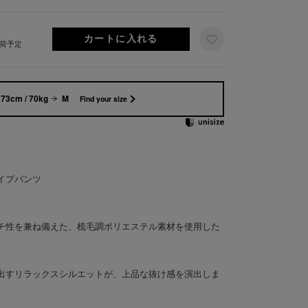
出荷予定
73cm / 70kg
M
Find your size
イプパンツ
チ性を兼ね備えた、梳毛調ポリエステル素材を使用した
出すリラックスシルエットが、上品な抜け感を演出しま