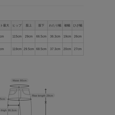
ト最大
ヒップ
股上
股下
わたり幅
裾幅
ひざ幅
cm
115cm
29cm
66.5cm
36.3cm
19cm
26cm
cm
119cm
29.5cm
68.5cm
37.3cm
20cm
27cm
Waist
80cm
Rise length
29cm
15cm
 thigh
36.3cm