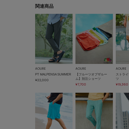
関連商品
AOURE
AOURE
AOURE
PT MALPENSA SUMMER
【フルーツオブザルー
ストライ
ム】別注ショーツ
ツ
¥22,000
¥7,700
¥19,360