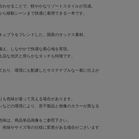
合わせることで、軽やかなリゾートスタイルが完成。
から移動シーンまで快適に着用できる一本です。
キュプラをブレンドした、国産のオックス素材。
備え、しなやかで快適な着心地を実現。
上品な光沢と滑らかなタッチも特徴です。
しており、環境にも配慮したサステナブルな一着に仕上が
りも色味が違って見える場合があります。
ンなどの環境により、若干製品と画像のカラーが異なる
色味は、商品単品画像をご参照下さい。
、色味やサイズ等の仕様に変更がある場合がございます