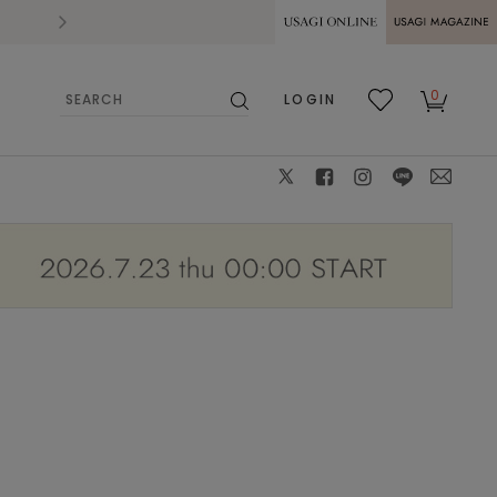
2026.07.28
熊本県熊本地方を震源とする地震の影響によ
USAGI ONLINE
USAGI
0
LOGIN
MAGAZINE
検
お気
カー
索
に入
ト
り
X
facebook
instagram
LINE
mail