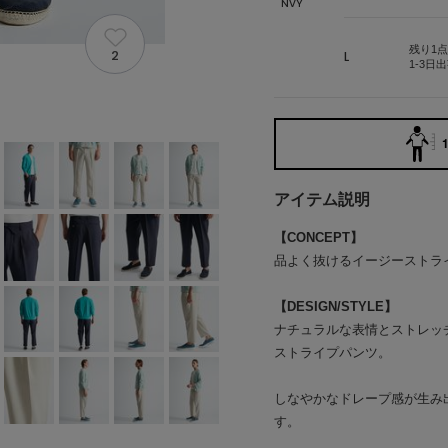
NVY
残り1点
2
L
1-3日
1
アイテム説明
【CONCEPT】
品よく抜けるイージーストラ
【DESIGN/STYLE】
ナチュラルな表情とストレッ
ストライプパンツ。
しなやかなドレープ感が生み
す。