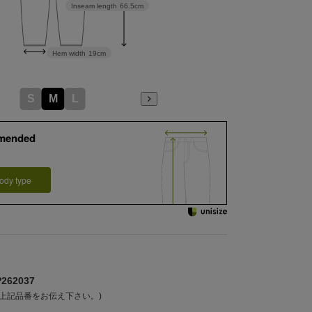
Inseam length
66.5cm
Hem width
19cm
S
M
L
mended
ody type
62037
上記品番をお伝え下さい。)