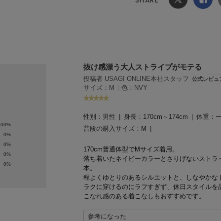
Xでシ
facebook
ェア
でシェ
ア
抜け感漂う大人ストライプがモテる
投稿者 USAGI ONLINE本社スタッフ
公式レビュ
サイズ：M
|
色：NVY
性別：
男性
身長：
170cm～174cm
体重：
100%
普段の購入サイズ：
M
0%
0%
170cm普通体型でMサイズ着用。
0%
落ち着いたネイビーカラーとさりげないストラ
0%
本。
程よくゆとりのあるシルエットと、しなやかな
ラクに穿けるのにラフすぎず、休日スタイルを
こなれ感のある着こなしもおすすめです。
参考になった