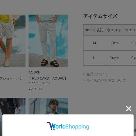
アイテムサイズ
サイズ表記
ウエスト
ウエス
M
80cm
90
L
84cm
94
AOURE
> 返品について
プショートパン
【RED CARD × AOURE】
> サイズの測り方について
リゾートデニム
¥27,500
Hip
1
Thickness of