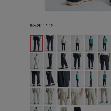
IMAGE
1
/
46