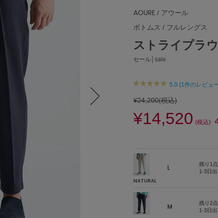
AOURE
/ アウール
ボトムス
/
フルレングス
ストライプラ
セール│sale
5.0 (1件のレビュー
¥24,200
(税込)
¥14,520
Next
(税込)
残り1点
L
1-3日
NATURAL
残り2点
M
1-3日