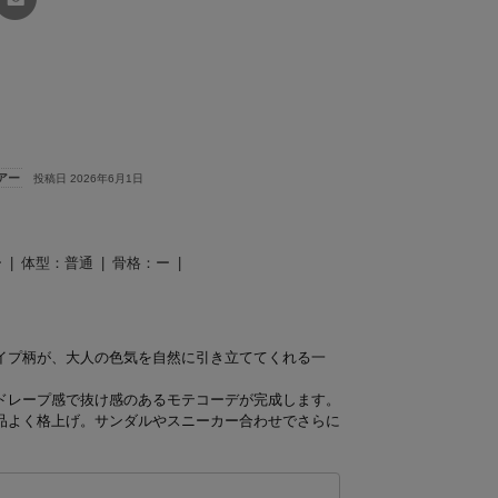
友達に
教える
アー
投稿日 2026年6月1日
ー
体型：
普通
骨格：
ー
イプ柄が、大人の色気を自然に引き立ててくれる一
ドレープ感で抜け感のあるモテコーデが完成します。
品よく格上げ。サンダルやスニーカー合わせでさらに