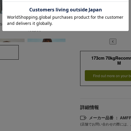
AOURE
 SCKR SETUP P
F.DOTTI SCKR SETUP J
0
¥36,300
173cm 70kgRecom
M
Find out more on your b
AOURE
SMR ニットコンビ
NEVE SMR ニットコンビ
SH
詳細情報
¥13,200
メーカー品番 ： AMFP2
(店舗でお問い合わせの際には、