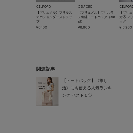
CELFORD
CELFORD
CELFOR
【プリュメル】フリルス
【プリュメル】フリルラ
【プリュ
マホショルダーストラッ
メ刺繍トートバッグ（sm
対応 フ
プ
all）
ッグ
¥6,160
¥6,600
¥13,200
関連記事
【トートバッグ】《推し
活》にも使える人気ランキ
ング ベスト５♡