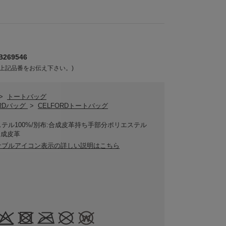
269546
上記品番をお伝え下さい。)
>
トートバッグ
ORDバッグ
>
CELFORDトートバッグ
テル100%/別布:合成皮革持ち手部分ポリエステル
/合成皮革
ナブルアイコン表示の詳しい説明はこちら