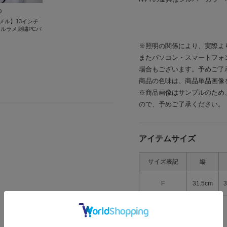
D
メル】13インチ
リルラメ刺繍PCバ
※照明の関係により、実際よ
またパソコン・スマートフォ
場合もございます。予めご了
商品の色味は、商品単品画像
※商品画像はサンプルのため
ので、予めご了承ください。
アイテムサイズ
サイズ表記
縦
F
31.5cm
3
> 返品について
> サイズの測り方について