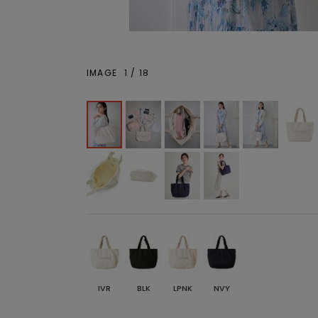
IMAGE
1
/
18
IVR
BLK
LPNK
NVY