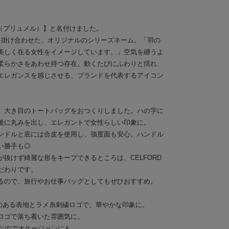
le（プリュメル）】と名付けました。
女） を掛け合わせた、オリジナルのシリーズネーム。「羽の
美しく在る女性をイメージしています。」空気を纏うよ
柔らかさをあわせ持つ存在。動くたびにふわりと揺れ、
エレガンスを感じさせる、ブランドを代表するアイコン
、大き目のトートバッグをおつくりしました。ハの字に
後に丸みを出し、エレガントで女性らしい印象に。
ンドルと底には合皮を使用し、強度面も安心。ハンドル
い勝手も◎
抜けず綺麗な形をキープできるところは、CELFORD
だわりです。
るので、旅行やお仕事バッグとしてもぜひおすすめ。
感のある表地とラメ糸刺繍ロゴで、華やかな印象に。
繍ロゴで落ち着いた雰囲気に。
ーなのでオケージョンにも。