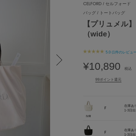
CELFORD
/ セルフォード
バッグ
/
トートバッグ
【プリュメル】
（wide）
5.0 (1件のレビュー
¥10,890
税込
Next
99ポイント還元
在庫あ
F
1-3日
IVR
在庫あ
F
1-3日