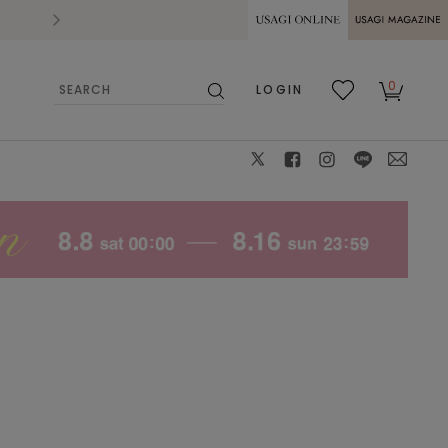
2026.07.28
熊本県熊本地方を震源とする地震の影響によ
USAGI ONLINE
USAGI
0
LOGIN
MAGAZINE
検
お気
カー
索
に入
ト
り
X
facebook
instagram
LINE
mail