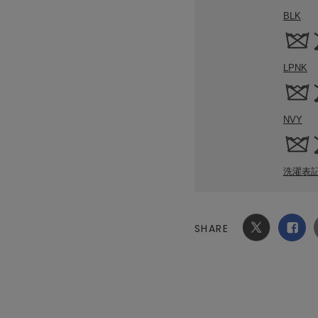
BLK
LPNK
NVY
洗濯表
SHARE
Xでシ
facebook
ェア
でシェ
ア