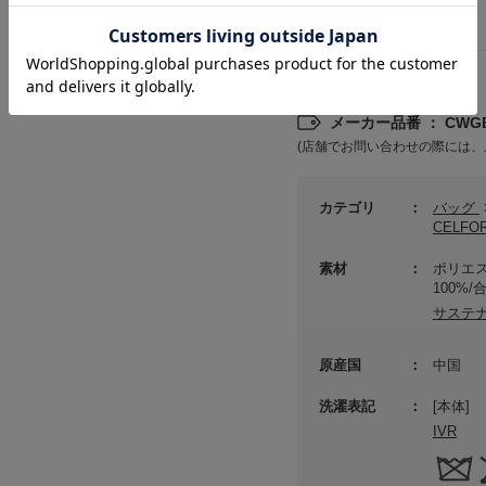
詳細情報
メーカー品番 ： CWGB
(店舗でお問い合わせの際には、
カテゴリ
バッグ
CELF
素材
ポリエス
100%
サステ
原産国
中国
洗濯表記
[本体]
IVR