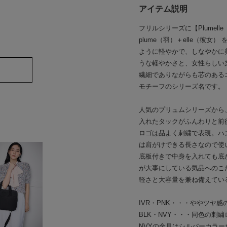
アイテム説明
フリルシリーズに【Plumel
plume（羽）＋elle（彼
ように軽やかで、しなやかに
うな軽やかさと、女性らしい
繊細でありながらも芯のある
モチーフのシリーズ名です。
人気のプリュムシリーズから
入れたタックがふんわりと前
ロゴは品よく刺繍で表現。ハ
は肩がけできる長さなので使
底板付きで中身を入れても底が
が大事にしている気品へのこ
軽さと大容量を兼ね備えてい
IVR・PNK・・・ややツヤ
BLK・NVY・・・同色の刺
NVYの金具はシルバーカラ