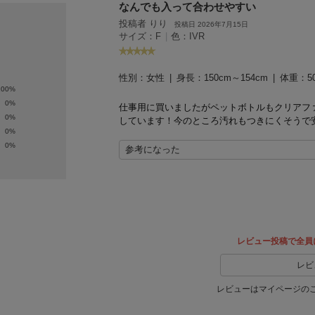
なんでも入って合わせやすい
投稿者 りり
投稿日 2026年7月15日
サイズ：F
|
色：IVR
性別：
女性
身長：
150cm～154cm
体重：
5
100%
0%
仕事用に買いましたがペットボトルもクリアフ
0%
しています！今のところ汚れもつきにくそうで
0%
0%
参考になった
レビュー投稿で全員
レビ
レビューはマイページの