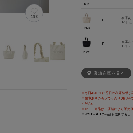
BLK
493
在庫あ
F
1-3日
LPNK
在庫あ
F
1-3日
NVY
店舗在庫を見る
※毎日AM1:30に前日の在庫情報
※在庫ありの表示でも売り切れ等
ください。
※セール商品は、店舗により販売
※SOLD OUTの商品を選択する