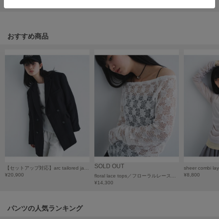
HUNTER
ハンター
HOKA ONEONE
おすすめ商品
ホカ オネオネ
KEEN
キーン
LAATO
ラート
le
ル
SOLD OUT
【セットアップ対応】arc tailored jacket／アークテイラードジャケット
¥20,900
¥8,800
le coq sportif
floral lace tops／フローラルレーストップス
ルコックスポルティフ
¥14,300
LeSportsac
パンツの人気ランキング
レスポートサック