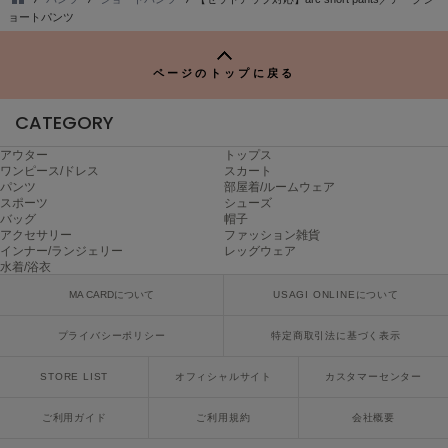
poláura
TO
ョートパンツ
ポローラ
P
PUMA
ページのトップに戻る
プーマ
CATEGORY
アウター
トップス
Reebok
ワンピース/ドレス
スカート
リーボック
パンツ
部屋着/ルームウェア
スポーツ
シューズ
バッグ
帽子
アクセサリー
ファッション雑貨
インナー/ランジェリー
レッグウェア
SALOMON
水着/浴衣
サロモン
MA CARDについて
USAGI ONLINEについて
sanrio house
サンリオハウス
プライバシーポリシー
特定商取引法に基づく表示
SESAME STREET MARKET
STORE LIST
オフィシャルサイト
カスタマーセンター
セサミストリートマーケット
ご利用ガイド
ご利用規約
会社概要
SHAKA
シャカ