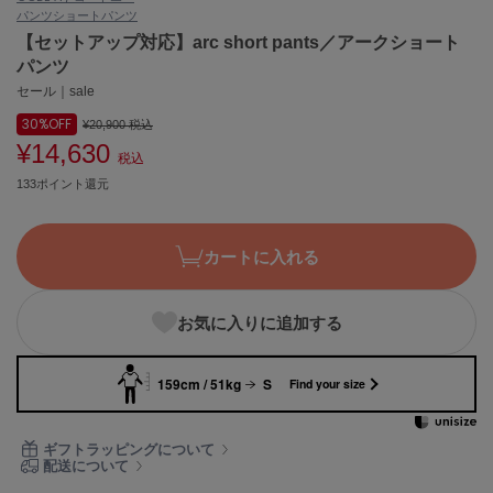
パンツ
ショートパンツ
ASICS
アシックス
【セットアップ対応】arc short pants／アークショート
パンツ
セール｜sale
30%
OFF
Ballelite
¥20,900
税込
バレリット
¥14,630
税込
133ポイント還元
BANDOLIER
バンドリヤー
Barbour
カートに入れる
バブアー
Beyond Closet
お気に入りに追加する
ビヨンドクローゼット
159cm / 51kg
S
Find your size
Calvin Klein
カルバン・クライン
ギフトラッピングについて
配送について
CELFORD
セルフォード