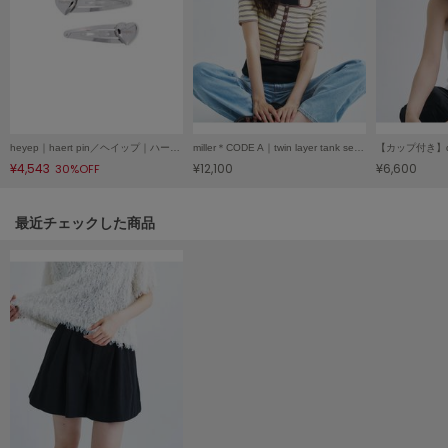
Mila Owen
ミラオーウェン
MOIGE
モワージュ
MUCHA
ミュシャ
heyep｜haert pin／ヘイップ｜ハートピン
miller＊CODE A｜twin layer tank set／ミラー＊コードエー｜ツインレイヤータンクセット
¥4,543
¥12,100
¥6,600
30%OFF
NEW Balance
関連記事
最近チェックした商品
ニューバランス
nezu
ネズ
NIKE
ナイキ
NOWNS
ナウンス
null.