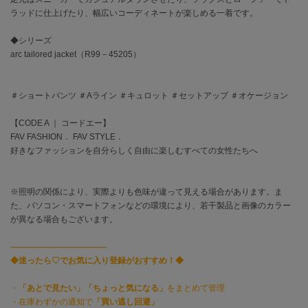
EIMY ISTOIRE
エイミー イストワール
ラッドに仕上げたり、幅広いコーディネートが楽しめる一着です。
◆シリーズ
emmi
エミ
arc tailored jacket（R99－45205）
emmi atelier
エミ アトリエ
＃ショートパンツ ＃Aライン ＃キュロット ＃セットアップ ＃オケージョン
emmi yoga
【CODE A ｜ コードエー】
エミヨガ
FAV FASHION． FAV STYLE．
好きなファッションを自分らしく自由に楽しむすべての女性たちへ
ETRÉ TOKYO
エトレトウキョウ
※照明の関係により、実際よりも色味が違って見える場合があります。ま
ey
た、パソコン・スマートフォンなどの環境により、若干製品と画像のカラー
アイ
が異なる場合もございます。
-----------------------------------
◆迷ったら♡でお気に入り登録がおすすめ！◆
FILA
フィラ
・
「あとで見たい」「ちょっと気になる」
をまとめて管理
FRAY I.D
・在庫わずかの通知で
「買い逃し回避」