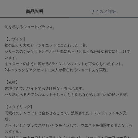
商品説明
サイズ／詳細
célon
セロン
旬を感じるショートバランス。
Clarks Premium
クラークス
【デザイン】
裾の広がり方など、シルエットにこだわった一着。
CODE A
シリーズのジャケットと合わせた際にちらりと見える絶妙な着丈に仕上げて
コードエー
います。
キュロットのように広がるAラインのシルエットが可愛らしいポイント。
COLE HAAN
コール ハーン
2本のタックをアクセントに大人が着られるショート丈を実現。
【素材】
CONVERSE
コンバース
裏地付きでホワイトでも透け感なく着られます。
ハリ感があるのでシルエットをしっかりと保ちながらも着心地の良い素材。
【スタイリング】
DANSKIN
同素材のジャケットと合わせることで、洗練されたトレンドスタイルが完
ダンスキン
成。
さらりとしたブラウスやTシャツをインして、ウエストを強調する着こなしも
おすすめ。
足元はスニーカーでカジュアルダウンさせたり、ソックスとローファーでト