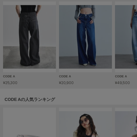
LILY BROWN
リリーブラウン
LILY BROWN Lingerie
リリーブラウンランジェリー
LITTLE UNION TOKYO
リトルユニオン トウキョウ
made of Organics
メイドオブオーガニクス
CODE A
CODE A
CODE A
¥25,300
¥20,900
¥49,500
MICHU COQUETTE
ミチュ コケット
CODE Aの人気ランキング
MIESROHE
ミースロエ
miies miim
ミーエスミーム