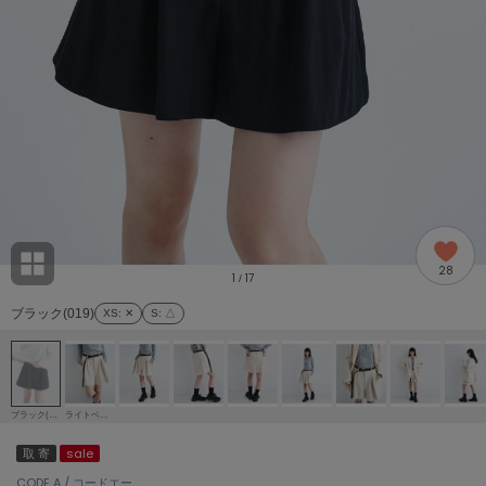
adidas
アディダス
(1978)
adidas by Stella McCartney
アディダス バイ ステラマッカートニー
858)
ALLISON BROWN
アリソンブラウン
97)
amabro
アマブロ
リー (632)
Ame no chi Hare
28
アメノチハレ
1
17
/
ョン雑貨 (842)
ブラック(019)
XS
: ✕
S
: △
AMOMMA
アモマ
/ランジェリー (127)
ánuans
ェア (119)
アニュアンス
ブラック(019)
ライトベージュ(051)
ànuke
取 寄
sale
 (124)
アンヌーク
CODE A / コードエー