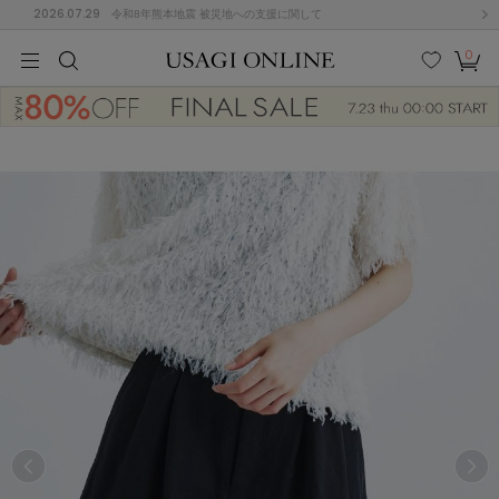
2026.07.29
令和8年熊本地震 被災地への支援に関して
0
MEN
MEN
KIDS
KIDS
BABY
BABY
BEAUTY
BEAUTY
LIFE STYLE
LIFE STYLE
検索
お気
カー
に入
ト
り
(646)
(2888)
B
C
D
E
F
G
I
J
K
L
M
N
ス/ドレス (1134)
P
Q
R
S
T
U
(543)
その
W
X
Y
Z
他
847)
ルームウェア (534)
ACYM
アシーム
(121)