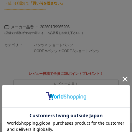
フレイアイディー
・値下げ通知で
「買い時を逃さない」
-----------------------------------
FURFUR
ファーファー
メーカー品番 ： 202601R9965206
(店舗でお問い合わせの際には、上記品番をお伝え下さい。)
gelato pique
ジェラート ピケ
カテゴリ ：
パンツ
>
ショートパンツ
CODE Aパンツ
>
CODE Aショートパンツ
GELATO PIQUE CAT&DOG
ジェラート ピケ キャットアンドドッグ
レビュー投稿で全員に30ポイントプレゼント！
gelato pique Sleep
ジェラート ピケ スリープ
レビューを書く
GRAMICCI
レビューはマイページのご注文履歴から投稿いただけます
グラミチ
返品・キャンセルについて
Henon.
へノン
リポストする
LINEで送る