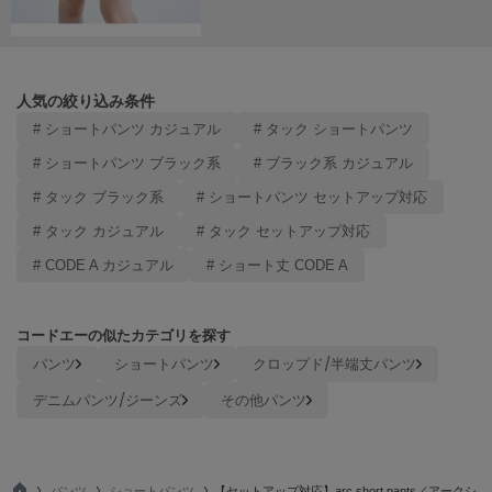
ヌル
On
人気の絞り込み条件
オン
# ショートパンツ カジュアル
# タック ショートパンツ
Onitsuka Tiger
# ショートパンツ ブラック系
# ブラック系 カジュアル
オニツカ タイガー
# タック ブラック系
# ショートパンツ セットアップ対応
ORGUE
# タック カジュアル
# タック セットアップ対応
オルグ
# CODE A カジュアル
# ショート丈 CODE A
ORR
オル
コードエーの似たカテゴリを探す
パンツ
ショートパンツ
クロップド/半端丈パンツ
PATRICK
デニムパンツ/ジーンズ
その他パンツ
パトリック
Philly chocolate
フィリーチョコレート
パンツ
ショートパンツ
【セットアップ対応】arc short pants／アークシ