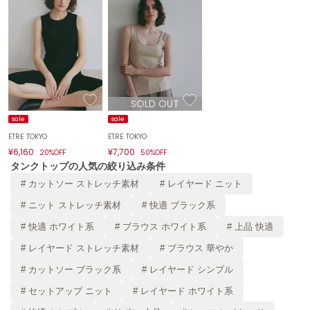
ハンター
HOKA ONEONE
ホカ オネオネ
KEEN
SOLD OUT
キーン
sale
sale
ETRÉ TOKYO
ETRÉ TOKYO
¥6,160
¥7,700
20%OFF
50%OFF
LAATO
タンクトップの人気の絞り込み条件
ラート
# カットソー ストレッチ素材
# レイヤード ニット
le
# ニット ストレッチ素材
# 快適 ブラック系
ル
# 快適 ホワイト系
# ブラウス ホワイト系
# 上品 快適
le coq sportif
ルコックスポルティフ
# レイヤード ストレッチ素材
# ブラウス 華やか
# カットソー ブラック系
# レイヤード シンプル
LeSportsac
レスポートサック
# セットアップ ニット
# レイヤード ホワイト系