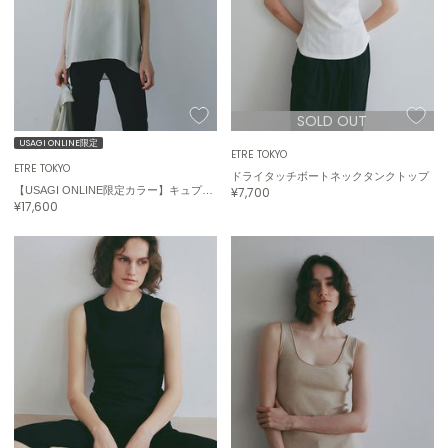
célon
セロン
Clarks Premium
クラークス
SOLD OUT
USAGI ONLINE限定
CODE A
ETRÉ TOKYO
コードエー
ETRÉ TOKYO
ドライタッチボートネックタンクトップ
【USAGI ONLINE限定カラー】キュプラタンクトップ
¥7,700
¥17,600
COLE HAAN
コール ハーン
CONVERSE
コンバース
DANSKIN
ダンスキン
EIMY ISTOIRE