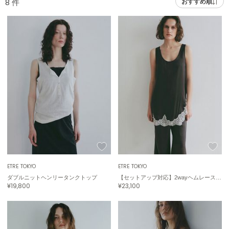
8
件
おすすめ順
adidas
アディダス
(2005)
adidas by Stella McCartney
アディダス バイ ステラマッカートニー
916)
ALLISON BROWN
アリソンブラウン
07)
amabro
アマブロ
リー (664)
Ame no chi Hare
ョン雑貨 (861)
アメノチハレ
AMOMMA
/ランジェリー (127)
アモマ
ETRÉ TOKYO
ETRÉ TOKYO
ダブルニットヘンリータンクトップ
【セットアップ対応】2wayヘムレースキュプラタンクトップ
ánuans
ェア (121)
¥19,800
¥23,100
アニュアンス
 (124)
ànuke
アンヌーク