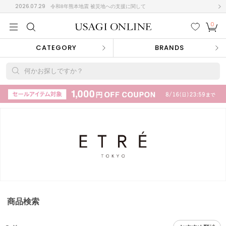
2026.07.29
令和8年熊本地震 被災地への支援に関して
0
MEN
MEN
KIDS
KIDS
BABY
BABY
BEAUTY
BEAUTY
LIFE STYLE
LIFE STYLE
検索
お気
カー
CATEGORY
BRANDS
に入
ト
り
(715)
何かお探しですか？
(3074)
B
C
D
E
F
G
I
J
K
L
M
N
ス/ドレス (1179)
P
Q
R
S
T
U
(570)
その
W
X
Y
Z
他
890)
ルームウェア (535)
商品検索
ACYM
アシーム
(121)