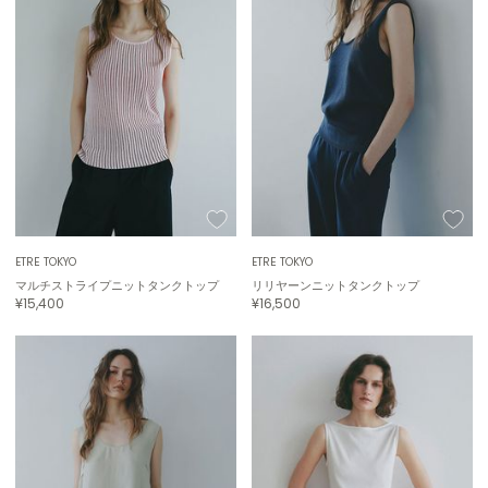
ASICS
アシックス
Ballelite
バレリット
BANDOLIER
バンドリヤー
Barbour
バブアー
ETRÉ TOKYO
ETRÉ TOKYO
マルチストライプニットタンクトップ
リリヤーンニットタンクトップ
¥15,400
¥16,500
Beyond Closet
ビヨンドクローゼット
Calvin Klein
カルバン・クライン
CELFORD
セルフォード