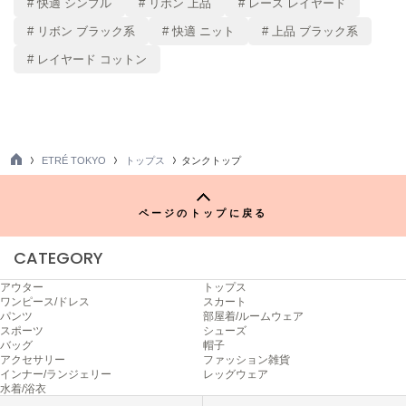
# 快適 シンプル
# リボン 上品
# レース レイヤード
LILY BROWN
リリーブラウン
# リボン ブラック系
# 快適 ニット
# 上品 ブラック系
LILY BROWN Lingerie
# レイヤード コットン
リリーブラウンランジェリー
LITTLE UNION TOKYO
リトルユニオン トウキョウ
ETRÉ TOKYO
トップス
タンクトップ
TO
P
made of Organics
メイドオブオーガニクス
ページのトップに戻る
MICHU COQUETTE
CATEGORY
ミチュ コケット
アウター
トップス
MIESROHE
ワンピース/ドレス
スカート
ミースロエ
パンツ
部屋着/ルームウェア
スポーツ
シューズ
miies miim
バッグ
帽子
ミーエスミーム
アクセサリー
ファッション雑貨
インナー/ランジェリー
レッグウェア
水着/浴衣
Mila Owen