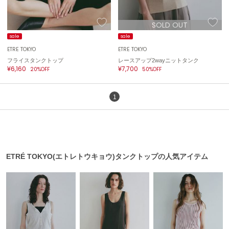
エイミー イストワール
SOLD OUT
emmi
エミ
sale
sale
ETRÉ TOKYO
ETRÉ TOKYO
emmi atelier
フライスタンクトップ
レースアップ2wayニットタンク
エミ アトリエ
¥6,160
¥7,700
20%OFF
50%OFF
emmi yoga
エミヨガ
1
ETRÉ TOKYO
エトレトウキョウ
ey
アイ
ETRÉ TOKYO(エトレトウキョウ)タンクトップの人気アイテム
FILA
フィラ
FRAY I.D
フレイアイディー