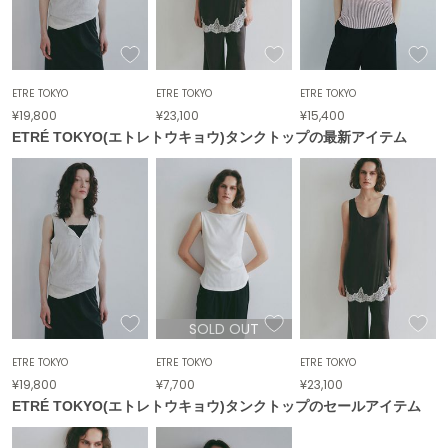
FURFUR
ファーファー
ETRÉ TOKYO
ETRÉ TOKYO
ETRÉ TOKYO
¥19,800
¥23,100
¥15,400
gelato pique
ジェラート ピケ
ETRÉ TOKYO(エトレトウキョウ)タンクトップの最新アイテム
GELATO PIQUE CAT&DOG
ジェラート ピケ キャットアンドドッグ
gelato pique Sleep
ジェラート ピケ スリープ
GRAMICCI
グラミチ
SOLD OUT
ETRÉ TOKYO
ETRÉ TOKYO
ETRÉ TOKYO
Henon.
¥19,800
¥7,700
¥23,100
へノン
ETRÉ TOKYO(エトレトウキョウ)タンクトップのセールアイテム
HUNTER