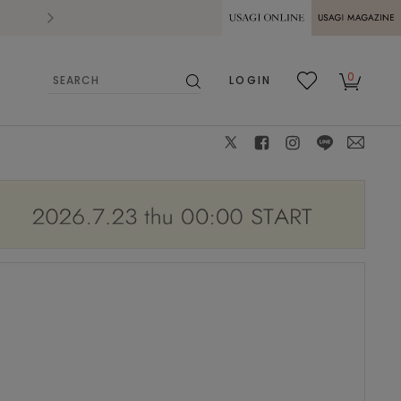
2026.07.28
熊本県熊本地方を震源とする地震の影響によ
USAGI ONLINE
USAGI
0
LOGIN
MAGAZINE
検
お気
カー
索
に入
ト
り
X
facebook
instagram
LINE
mail