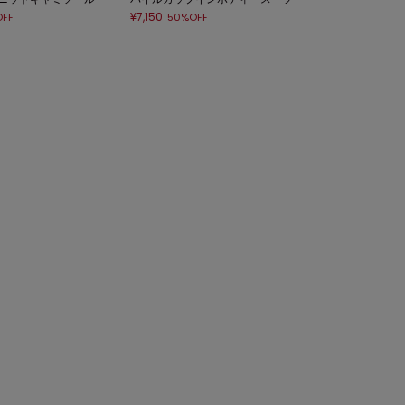
¥7,150
FF
50%OFF