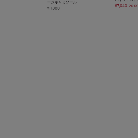
ージキャミソール
¥7,040
20%O
¥11,000