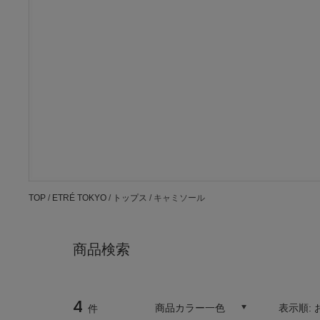
TOP
/
ETRÉ TOKYO
/
トップス
/ キャミソール
商品検索
4
商品カラー一色
表示順:
件