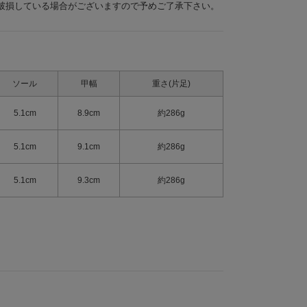
破損している場合がございますので予めご了承下さい。
ソール
甲幅
重さ(片足)
5.1cm
8.9cm
約286g
5.1cm
9.1cm
約286g
5.1cm
9.3cm
約286g