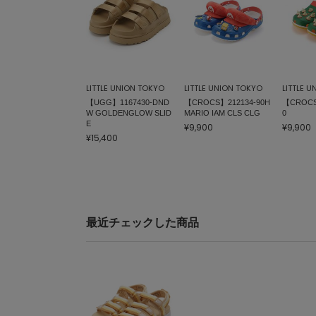
LITTLE UNION TOKYO
LITTLE UNION TOKYO
LITTLE 
【UGG】1167430-DND
【CROCS】212134-90H
【CROCS
W GOLDENGLOW SLID
MARIO IAM CLS CLG
0
E
¥9,900
¥9,900
¥15,400
最近チェックした商品