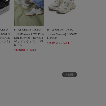
 TOKYO
LITTLE UNION TOKYO
LITTLE UNION TOKYO
-001 NI
【NIKE meets LITTLE UN
【New Balance】U9060E
 CLASSI
ION TOKYO】FD0736-1
EI 90/60
コン クラシ
08 ナイキ ウィメンズ V2
¥16,940
30%OFF
K RUN
¥10,098
40%OFF
削除