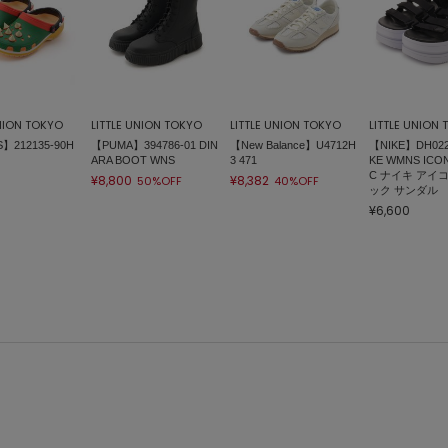
UNION TOKYO
LITTLE UNION TOKYO
LITTLE UNION TOKYO
LITTLE UNION
】212135-90H
【PUMA】394786-01 DIN
【New Balance】U4712H
【NIKE】DH0223
ARA BOOT WNS
3 471
KE WMNS ICON
C ナイキ アイ
¥8,800
¥8,382
50%OFF
40%OFF
ック サンダル
¥6,600