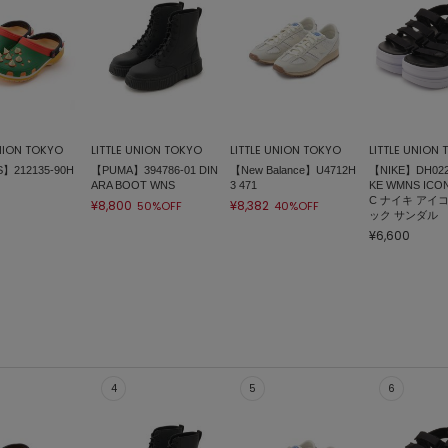
UNION TOKYO
LITTLE UNION TOKYO
LITTLE UNION TOKYO
LITTLE UNION
】212135-90H
【PUMA】394786-01 DIN
【New Balance】U4712H
【NIKE】DH0223
ARA BOOT WNS
3 471
KE WMNS ICON
C ナイキ アイ
¥8,800
¥8,382
50%OFF
40%OFF
ック サンダル
¥6,600