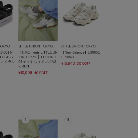
 TOKYO
LITTLE UNION TOKYO
LITTLE UNION TOKYO
-001 NI
【NIKE meets LITTLE UN
【New Balance】U9060E
 CLASSI
ION TOKYO】FD0736-1
EI 90/60
コン クラシ
08 ナイキ ウィメンズ V2
¥16,940
30%OFF
K RUN
¥10,098
40%OFF