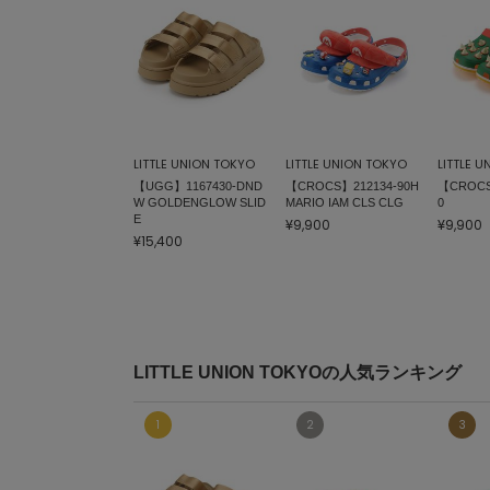
LITTLE UNION TOKYO
LITTLE UNION TOKYO
LITTLE 
【UGG】1167430-DND
【CROCS】212134-90H
【CROCS
W GOLDENGLOW SLID
MARIO IAM CLS CLG
0
E
¥9,900
¥9,900
¥15,400
LITTLE UNION TOKYOの人気ランキング