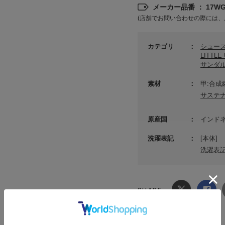
メーカー品番 ： 17WGS
(店舗でお問い合わせの際には、
カテゴリ
シュー
LITTL
サンダ
素材
甲:合成
サステ
原産国
インド
洗濯表記
[本体]
洗濯表
SHARE
Xでシ
facebook
ェア
でシェ
ア