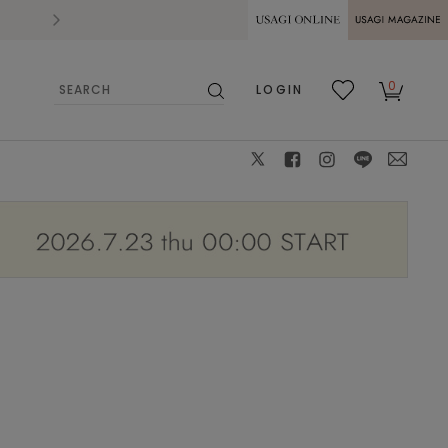
2026.07.28
熊本県熊本地方を震源とする地震の影響によ
USAGI ONLINE
USAGI
0
LOGIN
MAGAZINE
検
お気
カー
索
に入
ト
り
X
facebook
instagram
LINE
mail