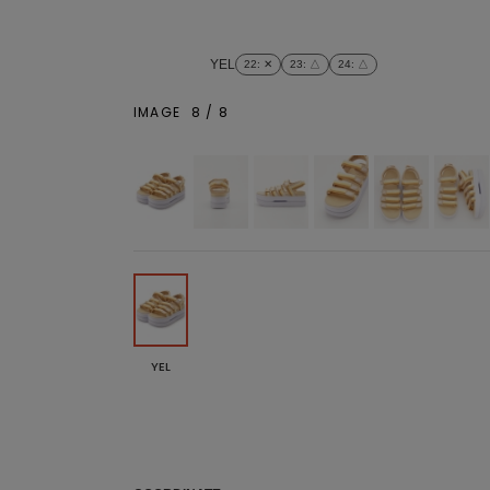
YEL
22
: ✕
23
: △
24
: △
IMAGE
8
/
8
YEL