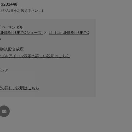
231448
上記品番をお伝え下さい。)
ズ
>
サンダル
E UNION TOKYOシューズ
>
LITTLE UNION TOKYO
ル
繊維/底:合成底
ナブルアイコン表示の詳しい説明はこちら
ネシア
記の詳しい説明はこちら
友達に
教える