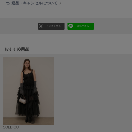
返品・キャンセルについて
Mila Owen
ミラオーウェン
MOIGE
モワージュ
リポストする
LINEで送る
MUCHA
ミュシャ
おすすめ商品
NEW Balance
ニューバランス
nezu
ネズ
NIKE
ナイキ
NOWNS
ナウンス
SOLD OUT
null.