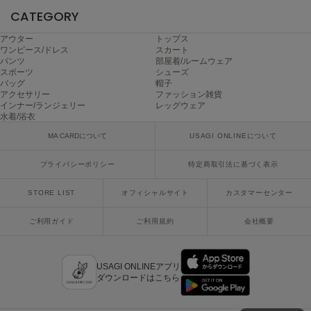
CATEGORY
SUICOKE
スイコック
アウター
トップス
ワンピース/ドレス
スカート
パンツ
部屋着/ルームウェア
SUPERGA
スポーツ
シューズ
スペルガ
バッグ
帽子
アクセサリー
ファッション雑貨
インナー/ランジェリー
レッグウェア
swanë
水着/浴衣
スワネ
MA CARDについて
USAGI ONLINEについて
プライバシーポリシー
特定商取引法に基づく表示
TAW&TOE
トーアンドトー
STORE LIST
オフィシャルサイト
カスタマーセンター
TEVA
テバ
ご利用ガイド
ご利用規約
会社概要
The Barnnet
ザバーネット
USAGI ONLINEアプリ
ダウンロードはこちら
THE NORTH FACE
ザ・ノース・フェイス