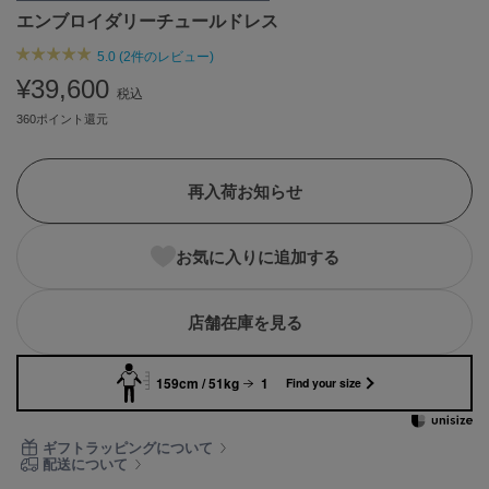
エンブロイダリーチュールドレス
ASICS
アシックス
5.0 (2件のレビュー)
¥39,600
税込
360ポイント還元
Ballelite
バレリット
BANDOLIER
再入荷お知らせ
バンドリヤー
Barbour
お気に入りに追加する
バブアー
Beyond Closet
店舗在庫を見る
ビヨンドクローゼット
159cm / 51kg
1
Find your size
Calvin Klein
カルバン・クライン
ギフトラッピングについて
配送について
CELFORD
セルフォード