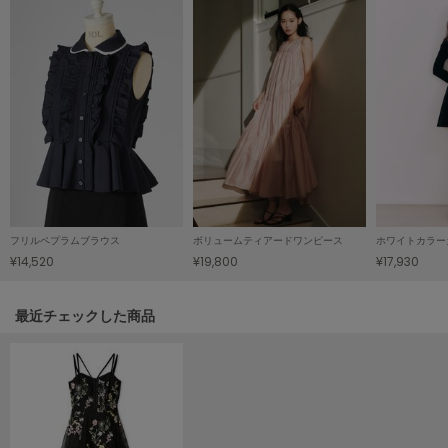
poláura
ポローラ
PUMA
プーマ
Reebok
リーボック
フリルペプラムブラウス
ボリュームティアードワンピース
ホワイトカラー
SALOMON
¥14,520
¥19,800
¥17,930
サロモン
sanrio house
関連記事
最近チェックした商品
サンリオハウス
SESAME STREET MARKET
セサミストリートマーケット
SHAKA
シャカ