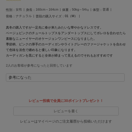
LILY BROWN
女性
160cm～164cm
50kg～54㎏
普通
性別：
身長：
体重：
体型：
リリーブラウン
ナチュラル
01（М）
骨格：
普段の購入サイズ：
LILY BROWN Lingerie
真冬の購入ですが一足先に春が来たみたいな華やかなドレスです。
リリーブラウンランジェリー
ベージュピンクのチュールトップスをアンダートップスにしてボレロを合わせたら
素敵なニューイヤーのオケージョンワンピースになりました。
LITTLE UNION TOKYO
季節柄、ピンクの厚手のカーディガンやライトグレーのファージャケットを合わせ
リトルユニオン トウキョウ
て色味を淡色で纏めると優しい印象になります。
カーディガンを黒にすると全体が締まって見えるのでそれもおすすめです
2人のお客様が参考になったと回答しています
made of Organics
メイドオブオーガニクス
参考になった
MICHU COQUETTE
ミチュ コケット
レビュー投稿で全員に30ポイントプレゼント！
MIESROHE
ミースロエ
レビューを書く
miies miim
レビューはマイページのご注文履歴から投稿いただけます
ミーエスミーム