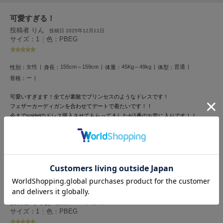
HUNTER
ハンター
可愛すぎる！
投稿者 りん
投稿日 2025年12月11日
HOKA ONEONE
サイズ：1
|
色：PBEG
ホカ オネオネ
女性
155cm～159cm
45Kg～49kg
普通
性別：
身長：
体重：
体型：
KEEN
ー
骨格：
キーン
可愛いすぎます！全てが素敵でプリンセスのようなドレスです！
フェザーカーディガンを合わせてデートで着たいです！！
今までsnidelのドレス購入させてもらってましたが1番のお気に入りです！！
LAATO
ラート
4人のお客様が参考になったと回答しています
le
参考になった
ル
le coq sportif
ルコックスポルティフ
一足先に春
投稿者 りりあ
投稿日 2026年1月3日
LeSportsac
サイズ：1
|
色：PBEG
レスポートサック