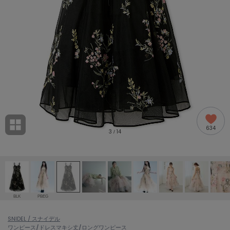
adidas
アディダス
(1978)
adidas by Stella McCartney
アディダス バイ ステラマッカートニー
887)
ALLISON BROWN
アリソンブラウン
97)
amabro
アマブロ
リー (645)
Ame no chi Hare
634
アメノチハレ
3
14
/
ョン雑貨 (850)
AMOMMA
アモマ
/ランジェリー (127)
ánuans
ェア (119)
アニュアンス
BLK
PBEG
ànuke
 (124)
SNIDEL / スナイデル
アンヌーク
ワンピース/ドレス
マキシ丈/ロングワンピース