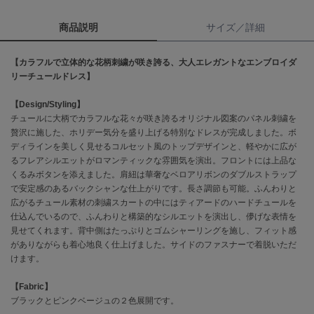
商品説明
サイズ／詳細
célon
セロン
【カラフルで立体的な花柄刺繍が咲き誇る、大人エレガントなエンブロイダ
Clarks Premium
リーチュールドレス】
クラークス
【Design/Styling】
CODE A
チュールに大柄でカラフルな花々が咲き誇るオリジナル図案のパネル刺繍を
コードエー
贅沢に施した、ホリデー気分を盛り上げる特別なドレスが完成しました。ボ
ディラインを美しく見せるコルセット風のトップデザインと、軽やかに広が
COLE HAAN
コール ハーン
るフレアシルエットがロマンティックな雰囲気を演出。フロントには上品な
くるみボタンを添えました。肩紐は華奢なベロアリボンのダブルストラップ
で安定感のあるバックシャンな仕上がりです。長さ調節も可能。ふんわりと
CONVERSE
コンバース
広がるチュール素材の刺繍スカートの中にはティアードのハードチュールを
仕込んでいるので、ふんわりと構築的なシルエットを演出し、儚げな表情を
見せてくれます。背中側はたっぷりとゴムシャーリングを施し、フィット感
がありながらも着心地良く仕上げました。サイドのファスナーで着脱いただ
DANSKIN
けます。
ダンスキン
【Fabric】
ブラックとピンクベージュの２色展開です。