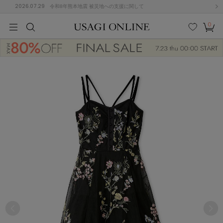
2026.07.29
令和8年熊本地震 被災地への支援に関して
0
MEN
MEN
KIDS
KIDS
BABY
BABY
BEAUTY
BEAUTY
LIFE STYLE
LIFE STYLE
検索
お気
カー
に入
ト
り
(674)
(2888)
B
C
D
E
F
G
I
J
K
L
M
N
ス/ドレス (1134)
P
Q
R
S
T
U
(543)
その
W
X
Y
Z
他
847)
ルームウェア (534)
ACYM
アシーム
(121)