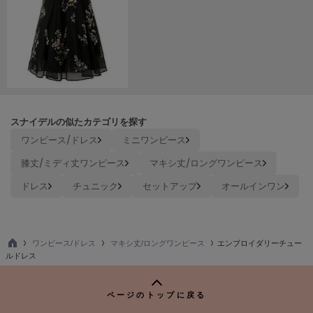
Sneakers by emmi
スニーカーズ バイ エミ
Snow Peak
スノーピーク
SNIDEL
スナイデル
スナイデルの似たカテゴリを探す
ワンピース/ドレス
ミニワンピース
SNIDEL HOME
スナイデル ホーム
膝丈/ミディ丈ワンピース
マキシ丈/ロングワンピース
SOFER
ドレス
チュニック
セットアップ
オールインワン
ソフェル
SOMEWHERE BUTTER.
サムウェアバター
ワンピース/ドレス
マキシ丈/ロングワンピース
エンブロイダリーチュー
TO
ルドレス
SORIN
P
ソリン
ページのトップに戻る
Stylevoice for xxx
スタイルヴォイスフォー