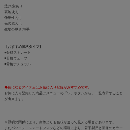
EIMY ISTOIRE
エイミー イストワール
透け感;あり
裏地;あり
emmi
伸縮性;なし
エミ
光沢感;なし
生地の厚さ;薄手
emmi atelier
エミ アトリエ
【おすすめ骨格タイプ】
emmi yoga
■骨格ストレート
エミヨガ
■骨格ウェーブ
■骨格ナチュラル
ETRÉ TOKYO
エトレトウキョウ
ey
◆気になるアイテムはお気に入り登録がおすすめです。
アイ
お気に入り登録した商品はメニューの「♡」ボタンから、一覧表示すること
が出来ます。
FILA
フィラ
※照明の関係により、実際よりも色味が違って見える場合があります。
FRAY I.D
またパソコン・スマートフォンなどの環境により、若干製品と画像のカラー