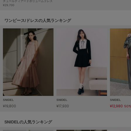
チュールティアードボリュームドレス
ヌル
¥29,700
ワンピース/ドレスの人気ランキング
On
オン
Onitsuka Tiger
オニツカ タイガー
ORGUE
オルグ
ORR
オル
SNIDEL
SNIDEL
SNIDEL
PATRICK
¥19,800
¥17,930
¥12,980
50%
パトリック
Philly chocolate
SNIDELの人気ランキング
フィリーチョコレート