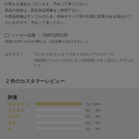
フレイアイディー
が異なる場合もございます。予めご了承ください。
商品の色味は、商品単品画像をご参照下さい。
FURFUR
※商品画像はサンプルのため、色味やサイズ等の仕様に変更がある場合がご
ファーファー
ざいますので、予めご了承ください。
メーカー品番 ： SWFO255139
(店舗でお問い合わせの際には、上記品番をお伝え下さい。)
gelato pique
ジェラート ピケ
カテゴリ ：
ワンピース/ドレス
>
マキシ丈/ロングワンピース
GELATO PIQUE CAT&DOG
SNIDELワンピース/ドレス
>
SNIDELマキシ丈/ロングワンピ
ジェラート ピケ キャットアンドドッグ
ース
gelato pique Sleep
2 件のカスタマーレビュー
ジェラート ピケ スリープ
GRAMICCI
評価
グラミチ
2人
100%
0人
0%
0人
0%
0人
0%
Henon.
へノン
0人
0%