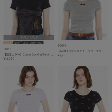
célon
セロン
Clarks Premium
クラークス
SOLD OUT
CODE A
コードエー
再入荷
取 寄
USAGI ONLINE限定
SORIN
SORIN
S Motif T-shirt / ＳモチーフジュエリーＴシャツ
COLE HAAN
【限定カラー】Corset Docking T-shirt / コルセットドッキングＴシャツ
¥7,700
コール ハーン
¥12,980
CONVERSE
コンバース
DANSKIN
ダンスキン
EIMY ISTOIRE