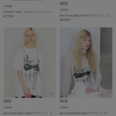
予 約
SORIN
FURFUR
SORIN
ファーファー
S Motif T-shirt / ＳモチーフジュエリーＴシャツ
¥7,700
Bra Printed Big T-shirt/ブラプリント ビッグTシャツ
¥9,900
gelato pique
ジェラート ピケ
GELATO PIQUE CAT&DOG
ジェラート ピケ キャットアンドドッグ
gelato pique Sleep
ジェラート ピケ スリープ
GRAMICCI
グラミチ
Henon.
予 約
予 約
へノン
SORIN
SORIN
Bra Printed Big T-shirt/ブラプリント ビッグTシャツ
Bra Printed Bodysuit/ブラプリント ボディスーツ
HUNTER