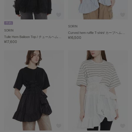
USAGI Gift
ウサギギフト
予 約
SORIN
USAGI Item
SORIN
ウサギアイテム
Curved hem ruffle T-shirt/ カーブヘムラッフルＴシャツ
Tulle Hem Balloon Top / チュールヘムバルーントップ
¥16,500
¥17,600
USAGI Vintage
ウサギヴィンテージ
VEJA
ヴェジャ