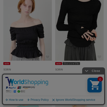
sale
sale
ウォッシャブル
SORIN
SORIN
Shirring Off Shoulder Top/シャーリング オフショルダートップ
Bandage Sleeves Top/バンデージスリーブトップ
¥7,205
¥6,490
50%OFF
50%OFF