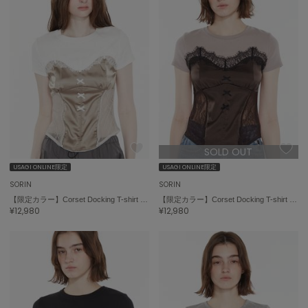
ASICS
アシックス
Ballelite
バレリット
BANDOLIER
バンドリヤー
SOLD OUT
Barbour
バブアー
USAGI ONLINE限定
USAGI ONLINE限定
SORIN
SORIN
Beyond Closet
【限定カラー】Corset Docking T-shirt / コルセットドッキングＴシャツ
【限定カラー】Corset Docking T-shirt / コルセットドッキングＴシャツ
ビヨンドクローゼット
¥12,980
¥12,980
Calvin Klein
カルバン・クライン
CELFORD
セルフォード