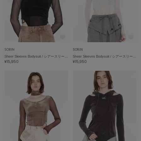
ミラオーウェン
MOIGE
モワージュ
MUCHA
ミュシャ
SORIN
SORIN
Sheer Sleeves Bodysuit / シアースリーブボディスーツ
Sheer Sleeves Bodysuit / シアースリーブボディスーツ
NEW Balance
¥15,950
¥15,950
ニューバランス
nezu
ネズ
NIKE
ナイキ
NOWNS
ナウンス
null.
ヌル