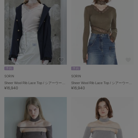
SUICOKE
スイコック
SUPERGA
スペルガ
swanë
スワネ
TAW&TOE
予 約
予 約
トーアンドトー
SORIN
SORIN
Sheer Wool Rib Lace Top / シアーウールリブレーストップ
Sheer Wool Rib Lace Top / シアーウールリブレーストップ
TEVA
¥16,940
¥16,940
テバ
The Barnnet
ザバーネット
THE NORTH FACE
ザ・ノース・フェイス
TODAYFUL