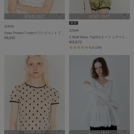
SOLD OUT
SOLD OUT
取 寄
SORIN
SORIN
Swan Printed T-shirt/スワンプリント Tシャツ
¥8,910
S Motif Sheer Top/Sモチーフ シアートップ
¥13,970
5.0 (1件)
SOLD OUT
SOLD OUT