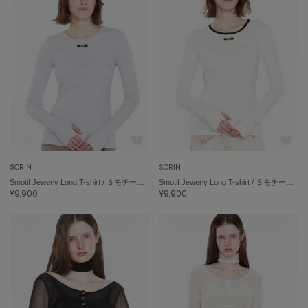
LILY BROWN
リリーブラウン
LILY BROWN Lingerie
リリーブラウンランジェリー
LITTLE UNION TOKYO
リトルユニオン トウキョウ
made of Organics
メイドオブオーガニクス
SORIN
SORIN
MICHU COQUETTE
Smotif Jewerly Long T-shirt / ＳモチーフジュエリーロングＴシャツ
Smotif Jewerly Long T-shirt / ＳモチーフジュエリーロングＴシャツ
ミチュ コケット
¥9,900
¥9,900
MIESROHE
ミースロエ
miies miim
ミーエスミーム
Mila Owen