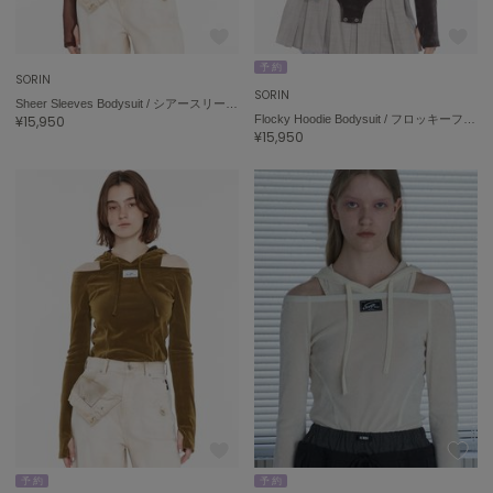
On
予 約
SORIN
オン
SORIN
Sheer Sleeves Bodysuit / シアースリーブボディスーツ
¥15,950
Flocky Hoodie Bodysuit / フロッキーフーディボディスーツ
Onitsuka Tiger
¥15,950
オニツカ タイガー
ORGUE
オルグ
ORR
オル
PATRICK
パトリック
Philly chocolate
フィリーチョコレート
poláura
予 約
予 約