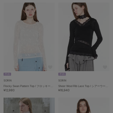
Sneakers by emmi
スニーカーズ バイ エミ
Snow Peak
スノーピーク
SNIDEL
スナイデル
SNIDEL HOME
スナイデル ホーム
SOFER
ソフェル
SOMEWHERE BUTTER.
予 約
予 約
サムウェアバター
SORIN
SORIN
Flocky Swan Pattern Top / フロッキースワンパターントップ
Sheer Wool Rib Lace Top / シアーウールリブレーストップ
SORIN
¥12,980
¥16,940
ソリン
Stylevoice for xxx
スタイルヴォイスフォー