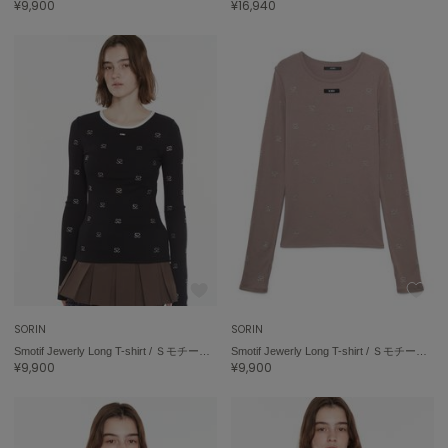
¥9,900
¥16,940
ハンター
HOKA ONEONE
ホカ オネオネ
KEEN
キーン
LAATO
ラート
le
ル
SORIN
SORIN
le coq sportif
Smotif Jewerly Long T-shirt / ＳモチーフジュエリーロングＴシャツ
Smotif Jewerly Long T-shirt / ＳモチーフジュエリーロングＴシャツ
ルコックスポルティフ
¥9,900
¥9,900
LeSportsac
レスポートサック