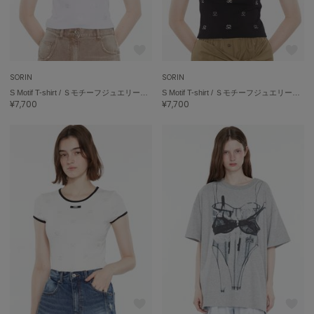
エイミー イストワール
emmi
エミ
emmi atelier
SORIN
SORIN
エミ アトリエ
S Motif T-shirt / ＳモチーフジュエリーＴシャツ
S Motif T-shirt / ＳモチーフジュエリーＴシャツ
¥7,700
¥7,700
emmi yoga
エミヨガ
ETRÉ TOKYO
エトレトウキョウ
ey
アイ
FILA
フィラ
FRAY I.D
フレイアイディー