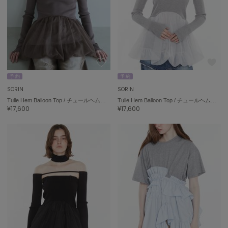
トゥデイフル
TSURU by Mariko Oikawa
ツルバイマリコオイカワ
UGG
予 約
予 約
アグ
SORIN
SORIN
UNDERSON UNDERSON
Tulle Hem Balloon Top / チュールヘムバルーントップ
Tulle Hem Balloon Top / チュールヘムバルーントップ
アンダーソン アンダーソン
¥17,600
¥17,600
un/neu
アンノイ
URBAN RESEARCH ROSSO
アーバンリサーチ ロッソ
USAGI Books
ウサギブックス
USAGI Gallery
ウサギギャラリー