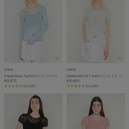
SORIN
SORIN
S Motif Sheer Top/Sモチーフ シアートップ
SWANLAKE Fit T-shirt/スワンレイク フィットTシャツ
¥13,970
¥10,450
5.0 (1件)
5.0 (1件)