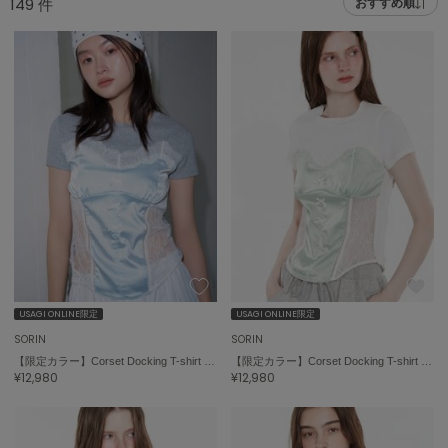
149
件
おすすめ順
adidas
アディダス
(1996)
adidas by Stella McCartney
アディダス バイ ステラマッカートニー
893)
ALLISON BROWN
アリソンブラウン
98)
amabro
アマブロ
リー (663)
Ame no chi Hare
ョン雑貨 (858)
アメノチハレ
AMOMMA
/ランジェリー (127)
アモマ
USAGI ONLINE限定
USAGI ONLINE限定
SORIN
SORIN
ánuans
ェア (119)
【限定カラー】Corset Docking T-shirt / コルセットドッキングＴシャツ
【限定カラー】Corset Docking T-shirt / コルセットドッキングＴシャツ
アニュアンス
¥12,980
¥12,980
 (124)
ànuke
アンヌーク