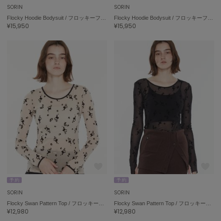
ポローラ
SORIN
SORIN
Flocky Hoodie Bodysuit / フロッキーフーディボディスーツ
Flocky Hoodie Bodysuit / フロッキーフーディボディスーツ
PUMA
¥15,950
¥15,950
プーマ
Reebok
リーボック
SALOMON
サロモン
sanrio house
サンリオハウス
SESAME STREET MARKET
セサミストリートマーケット
予 約
予 約
SORIN
SORIN
SHAKA
シャカ
Flocky Swan Pattern Top / フロッキースワンパターントップ
Flocky Swan Pattern Top / フロッキースワンパターントップ
¥12,980
¥12,980