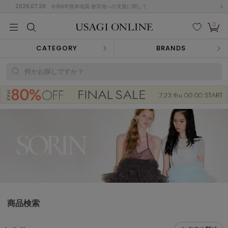
2026.07.29
令和8年熊本地震 被災地への支援に関して
0
MEN
MEN
KIDS
KIDS
BABY
BABY
BEAUTY
BEAUTY
LIFE STYLE
LIFE STYLE
検索
お気
カー
CATEGORY
BRANDS
に入
ト
り
(684)
何かお探しですか？
(2928)
B
C
D
E
F
G
I
J
K
L
M
N
ス/ドレス (1145)
P
Q
R
S
T
U
(546)
その
W
X
Y
Z
他
850)
ルームウェア (535)
商品検索
ACYM
アシーム
(121)