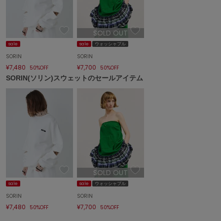
エイミー イストワール
emmi
SOLD OUT
エミ
sale
sale
ウォッシャブル
emmi atelier
SORIN
SORIN
エミ アトリエ
¥7,480
¥7,700
50%OFF
50%OFF
SORIN(ソリン)スウェットのセールアイテム
emmi yoga
エミヨガ
ETRÉ TOKYO
エトレトウキョウ
ey
アイ
SOLD OUT
FILA
sale
sale
ウォッシャブル
フィラ
SORIN
SORIN
¥7,480
¥7,700
50%OFF
50%OFF
FRAY I.D
フレイアイディー