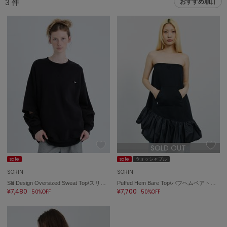
3
件
おすすめ順
adidas
アディダス
(1991)
adidas by Stella McCartney
アディダス バイ ステラマッカートニー
885)
ALLISON BROWN
アリソンブラウン
06)
amabro
アマブロ
リー (633)
Ame no chi Hare
ョン雑貨 (856)
アメノチハレ
SOLD OUT
AMOMMA
/ランジェリー (127)
アモマ
sale
sale
ウォッシャブル
SORIN
SORIN
ánuans
ェア (121)
Slit Design Oversized Sweat Top/スリットデザインオーバーサイズスウェットトップ
Puffed Hem Bare Top/パフヘムベアトップ
アニュアンス
¥7,480
¥7,700
50%OFF
50%OFF
 (124)
ànuke
アンヌーク