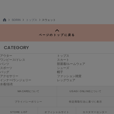
FURFUR
ファーファー
SORIN
トップス
スウェット
TO
P
gelato pique
ジェラート ピケ
ページのトップに戻る
GELATO PIQUE CAT&DOG
CATEGORY
ジェラート ピケ キャットアンドドッグ
アウター
トップス
ワンピース/ドレス
スカート
gelato pique Sleep
ジェラート ピケ スリープ
パンツ
部屋着/ルームウェア
スポーツ
シューズ
バッグ
帽子
GRAMICCI
アクセサリー
ファッション雑貨
グラミチ
インナー/ランジェリー
レッグウェア
水着/浴衣
MA CARDについて
USAGI ONLINEについて
Henon.
へノン
プライバシーポリシー
特定商取引法に基づく表示
HUNTER
STORE LIST
オフィシャルサイト
カスタマーセンター