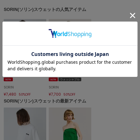
SORIN(ソリン)スウェットの人気アイテム
célon
セロン
Clarks Premium
クラークス
CODE A
コードエー
COLE HAAN
コール ハーン
SOLD OUT
sale
sale
ウォッシャブル
CONVERSE
コンバース
SORIN
SORIN
¥7,480
¥7,700
50%OFF
50%OFF
SORIN(ソリン)スウェットの最新アイテム
DANSKIN
ダンスキン
EIMY ISTOIRE