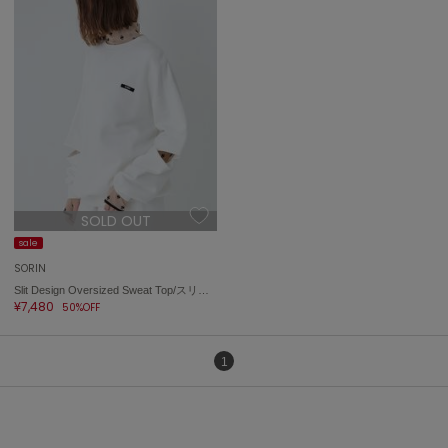
ASICS
アシックス
Ballelite
バレリット
BANDOLIER
バンドリヤー
SOLD OUT
Barbour
バブアー
sale
SORIN
Beyond Closet
Slit Design Oversized Sweat Top/スリットデザインオーバーサイズスウェットトップ
ビヨンドクローゼット
¥7,480
50%OFF
1
Calvin Klein
カルバン・クライン
CELFORD
セルフォード