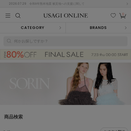
2026.07.29
令和8年熊本地震 被災地への支援に関して
0
MEN
MEN
KIDS
KIDS
BABY
BABY
BEAUTY
BEAUTY
LIFE STYLE
LIFE STYLE
検索
お気
カー
CATEGORY
BRANDS
に入
ト
り
(677)
何かお探しですか？
(3033)
B
C
D
E
F
G
I
J
K
L
M
N
ス/ドレス (1168)
P
Q
R
S
T
U
(567)
その
W
X
Y
Z
他
887)
ルームウェア (616)
商品検索
ACYM
アシーム
(121)