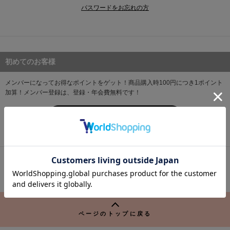
adidas
パスワードをお忘れの方
アディダス
(1996)
adidas by Stella McCartney
アディダス バイ ステラマッカートニー
893)
初めてのお客様
ALLISON BROWN
アリソンブラウン
98)
メンバーになってお得なポイントをゲット！商品購入時100円につき1ポイント
加算！
メンバー登録は、登録・年会費無料です！
amabro
アマブロ
リー (663)
新規メンバー登録 (無料)
Ame no chi Hare
アメノチハレ
ョン雑貨 (858)
AMOMMA
※「お気に入りアイテム登録」「お気に入りブランド登録」の機能は、ログイ
アモマ
/ランジェリー (127)
ンが必要となります。
ánuans
ログイン
ェア (119)
アニュアンス
US
AGI
ON
ànuke
ページのトップに戻る
LIN
 (124)
アンヌーク
E