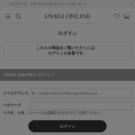
2026.07.29
令和8年熊本地震 被災地への支援に関して
0
MEN
MEN
KIDS
KIDS
BABY
BABY
BEAUTY
BEAUTY
LIFE STYLE
LIFE STYLE
検索
お気
カー
に入
ト
ログイン
り
(684)
こちらの商品をご覧いただくには、
ログインが必要です。
(2929)
B
C
D
E
F
G
I
J
K
L
M
N
ス/ドレス (1145)
USAGI ONLINEにログイン
P
Q
R
S
T
U
(546)
その
メールアドレス
W
X
Y
Z
他
850)
パスワード
※半角、全角、スペースも認識されますのでご注意ください。
ルームウェア (535)
ACYM
アシーム
ログイン
(121)