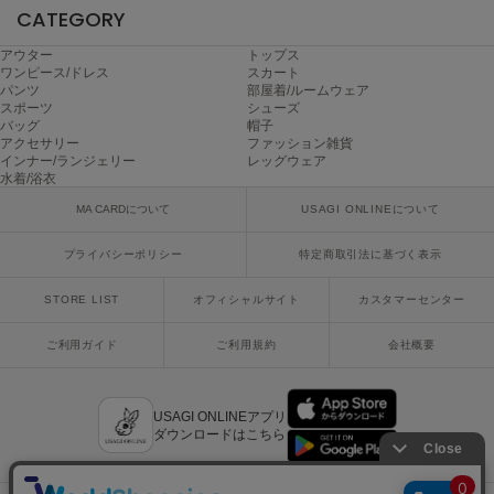
CATEGORY
ASICS
アシックス
アウター
トップス
ワンピース/ドレス
スカート
パンツ
部屋着/ルームウェア
スポーツ
シューズ
Ballelite
バッグ
帽子
バレリット
アクセサリー
ファッション雑貨
インナー/ランジェリー
レッグウェア
水着/浴衣
BANDOLIER
バンドリヤー
MA CARDについて
USAGI ONLINEについて
Barbour
プライバシーポリシー
特定商取引法に基づく表示
バブアー
STORE LIST
オフィシャルサイト
カスタマーセンター
Beyond Closet
ビヨンドクローゼット
ご利用ガイド
ご利用規約
会社概要
Calvin Klein
USAGI ONLINEアプリ
カルバン・クライン
ダウンロードはこちら
CELFORD
セルフォード