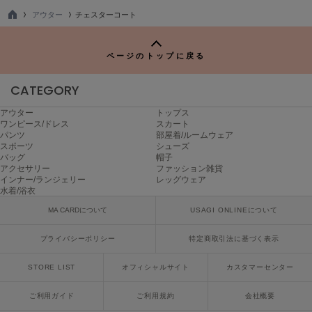
ハンター
アウター
チェスターコート
TO
HOKA ONEONE
P
ホカ オネオネ
ページのトップに戻る
CATEGORY
KEEN
キーン
アウター
トップス
ワンピース/ドレス
スカート
パンツ
部屋着/ルームウェア
スポーツ
シューズ
バッグ
帽子
LAATO
ラート
アクセサリー
ファッション雑貨
インナー/ランジェリー
レッグウェア
水着/浴衣
le
ル
MA CARDについて
USAGI ONLINEについて
le coq sportif
プライバシーポリシー
特定商取引法に基づく表示
ルコックスポルティフ
STORE LIST
オフィシャルサイト
カスタマーセンター
LeSportsac
レスポートサック
ご利用ガイド
ご利用規約
会社概要