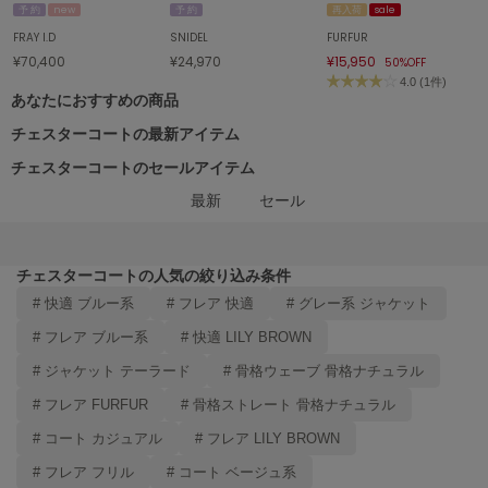
エイミー イストワール
予 約
new
予 約
再入荷
sale
FRAY I.D
SNIDEL
FURFUR
emmi
¥70,400
¥24,970
¥15,950
50%OFF
エミ
4.0 (1件)
あなたにおすすめの商品
emmi atelier
エミ アトリエ
チェスターコートの最新アイテム
チェスターコートのセールアイテム
emmi yoga
エミヨガ
最新
セール
ETRÉ TOKYO
エトレトウキョウ
チェスターコートの人気の絞り込み条件
# 快適 ブルー系
# フレア 快適
# グレー系 ジャケット
ey
アイ
# フレア ブルー系
# 快適 LILY BROWN
# ジャケット テーラード
# 骨格ウェーブ 骨格ナチュラル
FILA
# フレア FURFUR
# 骨格ストレート 骨格ナチュラル
フィラ
# コート カジュアル
# フレア LILY BROWN
FRAY I.D
# フレア フリル
# コート ベージュ系
フレイアイディー