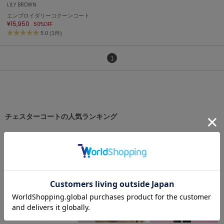
LILY BROWN
エンブロイダリーコクーンコート
célon
¥15,950
50%OFF
セロン
5.0 (1件)
Clarks Premium
クラークス
1
CODE A
コードエー
COLE HAAN
コール ハーン
チェスターコートの人気ランキング
CONVERSE
コンバース
DANSKIN
ダンスキン
EIMY ISTOIRE