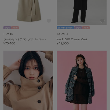
adidas
アディダス
(1978)
adidas by Stella McCartney
アディダス バイ ステラマッカートニー
887)
予 約
new
coming soon
予 約
new
ALLISON BROWN
FRAY I.D
TODAYFUL
アリソンブラウン
97)
ウールカシミアロングリバーコート
Wool 100% Chester Coat
¥70,400
¥49,500
amabro
アマブロ
リー (645)
Ame no chi Hare
ョン雑貨 (850)
アメノチハレ
AMOMMA
/ランジェリー (127)
アモマ
ánuans
ェア (119)
アニュアンス
 (124)
ànuke
アンヌーク