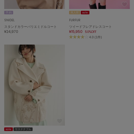
ASICS
アシックス
予 約
再入荷
sale
SNIDEL
FURFUR
スタンドカラーバリエミドルコート
ツイードフレアドレスコート
¥24,970
¥15,950
50%OFF
Ballelite
バレリット
4.0 (1件)
BANDOLIER
バンドリヤー
Barbour
バブアー
Beyond Closet
ビヨンドクローゼット
Calvin Klein
カルバン・クライン
CELFORD
sale
サステナブル
セルフォード