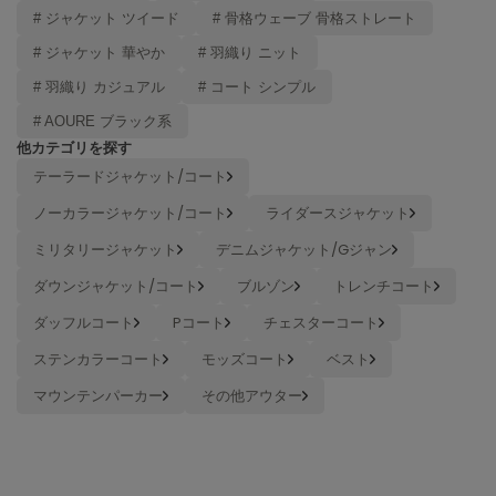
# ジャケット ツイード
# 骨格ウェーブ 骨格ストレート
FURFUR
# ジャケット 華やか
# 羽織り ニット
ファーファー
# 羽織り カジュアル
# コート シンプル
# AOURE ブラック系
gelato pique
他カテゴリを探す
ジェラート ピケ
テーラードジャケット/コート
GELATO PIQUE CAT&DOG
ノーカラージャケット/コート
ライダースジャケット
ジェラート ピケ キャットアンドドッグ
ミリタリージャケット
デニムジャケット/Gジャン
gelato pique Sleep
ジェラート ピケ スリープ
ダウンジャケット/コート
ブルゾン
トレンチコート
ダッフルコート
Pコート
チェスターコート
GRAMICCI
グラミチ
ステンカラーコート
モッズコート
ベスト
マウンテンパーカー
その他アウター
Henon.
へノン
HUNTER