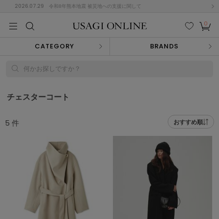
2026.07.29
令和8年熊本地震 被災地への支援に関して
0
MEN
MEN
KIDS
KIDS
BABY
BABY
BEAUTY
BEAUTY
LIFE STYLE
LIFE STYLE
検索
お気
カー
CATEGORY
BRANDS
に入
ト
り
(674)
何かお探しですか？
(2888)
B
C
D
E
F
G
チェスターコート
I
J
K
L
M
N
ス/ドレス (1134)
5
件
おすすめ順
P
Q
R
S
T
U
(543)
その
W
X
Y
Z
他
847)
ルームウェア (534)
ACYM
アシーム
(121)