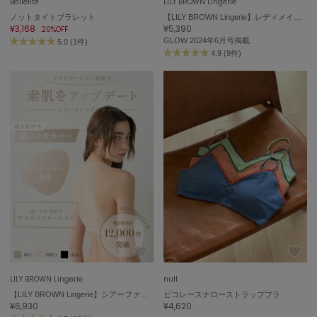
Ballelite
LILY BROWN Lingerie
ノットタイトブラレット
【LILY BROWN Lingerie】レディメイクブラ(フロントホック)/チェリッシュ
¥3,168
¥5,390
20%OFF
GLOW 2024年6月号
掲載
5.0 (1件)
4.9 (9件)
LILY BROWN Lingerie
null.
【LILY BROWN Lingerie】シアーファンデブラ
ピコレースナローストラップブラ
¥6,930
¥4,620