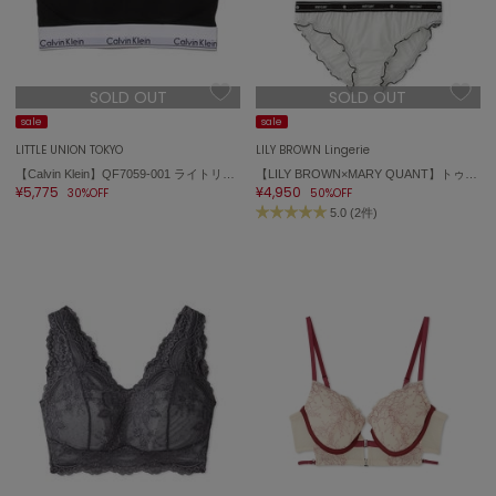
SOLD OUT
SOLD OUT
sale
sale
LITTLE UNION TOKYO
LILY BROWN Lingerie
【Calvin Klein】QF7059-001 ライトリーラインド ブラレット
【LILY BROWN×MARY QUANT】トゥインクルデイジー
¥5,775
¥4,950
30%OFF
50%OFF
5.0 (2件)