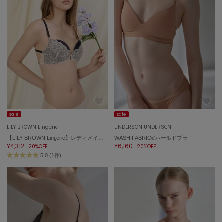
FURFUR
ファーファー
gelato pique
ジェラート ピケ
GELATO PIQUE CAT&DOG
ジェラート ピケ キャットアンドドッグ
sale
sale
gelato pique Sleep
ジェラート ピケ スリープ
LILY BROWN Lingerie
UNDERSON UNDERSON
【LILY BROWN Lingerie】レディメイクブラ＋(フロントフック)/チェリッシュ
WASHIFABRIC®ホールドブラ
¥4,312
¥6,160
GRAMICCI
20%OFF
20%OFF
グラミチ
5.0 (1件)
Henon.
へノン
HUNTER