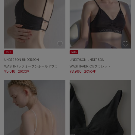
ハンター
HOKA ONEONE
ホカ オネオネ
KEEN
キーン
sale
sale
UNDERSON UNDERSON
UNDERSON UNDERSON
WASHIバックオープンホールドブラ
WASHIFABRIC®ブラレット
LAATO
¥5,016
¥3,960
20%OFF
20%OFF
ラート
le
ル
le coq sportif
ルコックスポルティフ
LeSportsac
レスポートサック