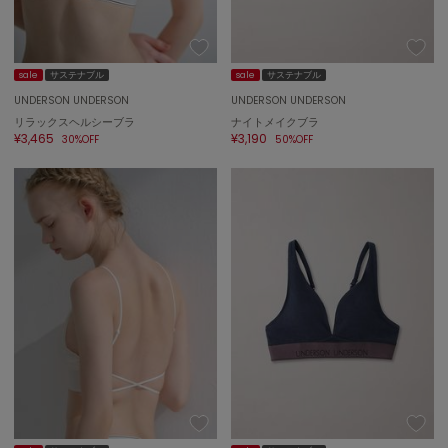
トゥデイフル
TSURU by Mariko Oikawa
ツルバイマリコオイカワ
sale
サステナブル
sale
サステナブル
UNDERSON UNDERSON
UNDERSON UNDERSON
リラックスヘルシーブラ
ナイトメイクブラ
¥3,465
¥3,190
30%OFF
50%OFF
UGG
アグ
UNDERSON UNDERSON
アンダーソン アンダーソン
un/neu
アンノイ
URBAN RESEARCH ROSSO
アーバンリサーチ ロッソ
USAGI Books
ウサギブックス
USAGI Gallery
ウサギギャラリー