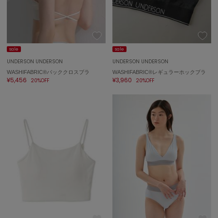
LILY BROWN
リリーブラウン
LILY BROWN Lingerie
リリーブラウンランジェリー
sale
sale
LITTLE UNION TOKYO
UNDERSON UNDERSON
UNDERSON UNDERSON
リトルユニオン トウキョウ
WASHIFABRIC®バッククロスブラ
WASHIFABRIC®レギュラーホックブラ
¥5,456
¥3,960
20%OFF
20%OFF
made of Organics
メイドオブオーガニクス
MICHU COQUETTE
ミチュ コケット
MIESROHE
ミースロエ
miies miim
ミーエスミーム
Mila Owen