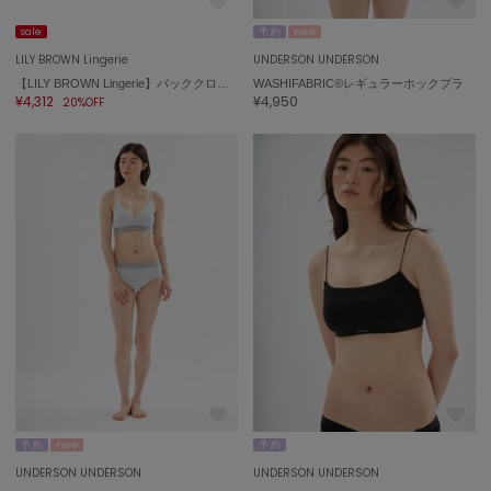
ミラオーウェン
sale
予 約
new
MOIGE
LILY BROWN Lingerie
UNDERSON UNDERSON
モワージュ
【LILY BROWN Lingerie】バッククロスブラレット
WASHIFABRIC®レギュラーホックブラ
¥4,312
¥4,950
20%OFF
MUCHA
ミュシャ
NEW Balance
ニューバランス
nezu
ネズ
NIKE
ナイキ
NOWNS
ナウンス
予 約
new
予 約
null.
UNDERSON UNDERSON
UNDERSON UNDERSON
ヌル