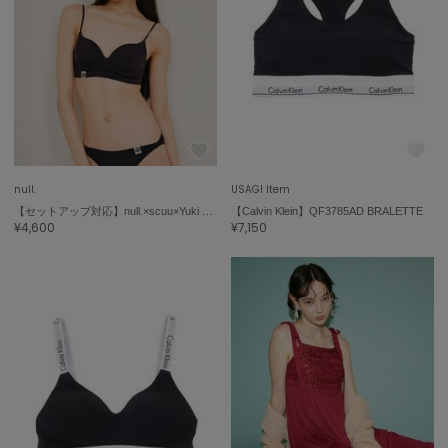
null.
USAGI Item
【セットアップ対応】null.×scuu×Yuki Yamamoto collaboration bratop
【Calvin Klein】QF3785AD BRALETTE
¥4,600
¥7,150