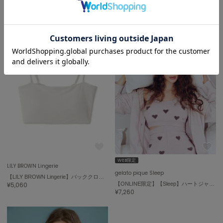
4.8 (4件)
WEB限定
LILY BROWN Lingerie
gelato pique Sleep
【LILY BROWN Lingerie】バッククロスバンドゥ
¥5,060
【ONLINE限定】【Sleep】ハートジャガードナイトブラ
¥7,260