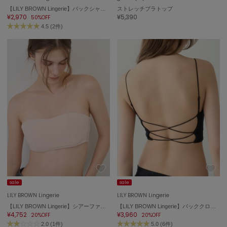
【LILY BROWN Lingerie】バックシャンサテンストラップレスブラ
ストレッチブラトップ
¥2,970
¥5,390
50%OFF
célon
セロン
4.5 (2件)
Clarks Premium
クラークス
CODE A
コードエー
COLE HAAN
コール ハーン
CONVERSE
コンバース
DANSKIN
sale
sale
ダンスキン
LILY BROWN Lingerie
LILY BROWN Lingerie
【LILY BROWN Lingerie】シアーファンデ ストラップレスブラ
【LILY BROWN Lingerie】バッククロスブラレット
¥4,752
¥3,960
20%OFF
20%OFF
EIMY ISTOIRE
2.0 (1件)
5.0 (6件)