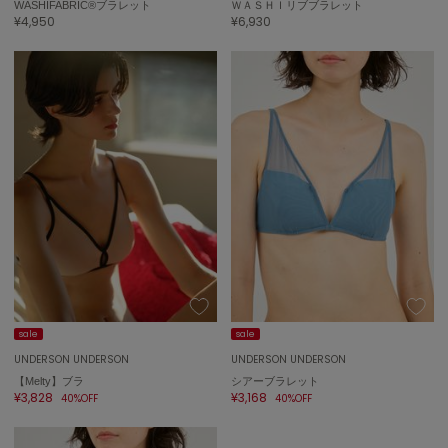
WASHIFABRIC®ブラレット
ＷＡＳＨＩリブブラレット
¥4,950
¥6,930
On
オン
Onitsuka Tiger
オニツカ タイガー
ORGUE
オルグ
ORR
オル
PATRICK
sale
sale
パトリック
UNDERSON UNDERSON
UNDERSON UNDERSON
Philly chocolate
【Melty】ブラ
シアーブラレット
フィリーチョコレート
¥3,828
¥3,168
40%OFF
40%OFF
poláura