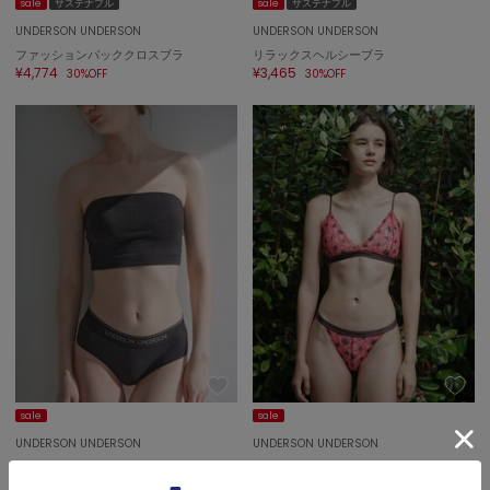
sale
サステナブル
sale
サステナブル
UNDERSON UNDERSON
UNDERSON UNDERSON
USAGI Gift
ウサギギフト
ファッションバッククロスブラ
リラックスヘルシーブラ
¥4,774
¥3,465
30%OFF
30%OFF
USAGI Item
ウサギアイテム
USAGI Vintage
ウサギヴィンテージ
VEJA
ヴェジャ
sale
sale
UNDERSON UNDERSON
UNDERSON UNDERSON
WASHIベアトップブラ
【L.Rix Fantasy上野リチ×UNDERSON UNDERSON】レースブラ
¥3,773
¥3,465
30%OFF
50%OFF