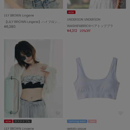
ASICS
アシックス
sale
LILY BROWN Lingerie
UNDERSON UNDERSON
【LILY BROWN Lingerie】ハイフロントレースブラレット
¥6,380
WASHIFABRIC®ベアトップブラ
¥4,312
20%OFF
Ballelite
バレリット
BANDOLIER
バンドリヤー
Barbour
バブアー
Beyond Closet
ビヨンドクローゼット
Calvin Klein
カルバン・クライン
sale
サステナブル
coming soon
new
CELFORD
セルフォード
LILY BROWN Lingerie
gelato pique