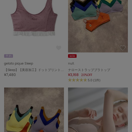
Sneakers by emmi
スニーカーズ バイ エミ
Snow Peak
スノーピーク
SNIDEL
スナイデル
SNIDEL HOME
スナイデル ホーム
予 約
sale
gelato pique Sleep
null.
SOFER
【Sleep】【美容加工】ドットプリントナイトブラ
ナローストラップブラトップ
ソフェル
¥7,480
¥3,168
20%OFF
5.0 (1件)
SOMEWHERE BUTTER.
サムウェアバター
SORIN
ソリン
Stylevoice for xxx
スタイルヴォイスフォー