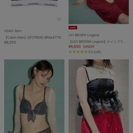
sale
USAGI Item
LILY BROWN Lingerie
【Calvin Klein】QF3785AD BRALETTE
¥8,250
【LILY BROWN Lingerie】ナイトブラドレス／トゥインクル
¥6,600
50%OFF
5.0 (1件)