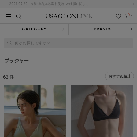
2026.07.29
令和8年熊本地震 被災地への支援に関して
0
MEN
MEN
KIDS
KIDS
BABY
BABY
BEAUTY
BEAUTY
LIFE STYLE
LIFE STYLE
検索
お気
カー
CATEGORY
BRANDS
に入
ト
り
(715)
何かお探しですか？
(3074)
B
C
D
E
F
G
ブラジャー
I
J
K
L
M
N
ス/ドレス (1179)
62
件
おすすめ順
P
Q
R
S
T
U
(570)
その
W
X
Y
Z
他
890)
ルームウェア (535)
ACYM
アシーム
(121)