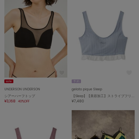
ポローラ
PUMA
プーマ
Reebok
リーボック
SALOMON
サロモン
sale
予 約
sanrio house
UNDERSON UNDERSON
gelato pique Sleep
サンリオハウス
シアーハーフトップ
【Sleep】【美容加工】ストライプフリルナイトブラ
¥3,168
¥7,480
40%OFF
SESAME STREET MARKET
セサミストリートマーケット
SHAKA
シャカ