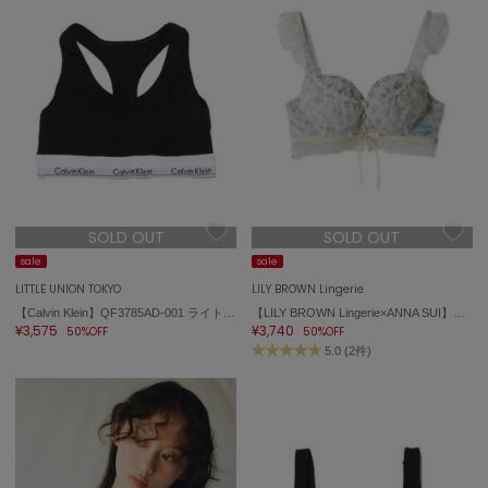
SOLD OUT
SOLD OUT
sale
sale
LITTLE UNION TOKYO
LILY BROWN Lingerie
【Calvin Klein】QF3785AD-001 ライトリーラインブラレット
【LILY BROWN Lingerie×ANNA SUI】レディメイクブラ＋
¥3,575
¥3,740
50%OFF
50%OFF
5.0 (2件)