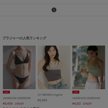
1
ブラジャーの人気ランキング
sale
sale
LILY BROWN Lingerie
UNDERSON UNDERSON
UNDERSON UNDERSON
¥6,380
¥5,456
¥4,312
20%OFF
20%OFF