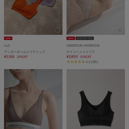
SUICOKE
スイコック
SUPERGA
スペルガ
swanë
sale
sale
サステナブル
スワネ
null.
UNDERSON UNDERSON
アンダーホールドブラトップ
デイリーメイクブラ
¥3,168
¥3,850
20%OFF
50%OFF
TAW&TOE
4.3 (3件)
トーアンドトー
TEVA
テバ
The Barnnet
ザバーネット
THE NORTH FACE
ザ・ノース・フェイス
TODAYFUL