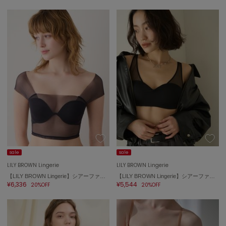
エイミー イストワール
emmi
エミ
emmi atelier
エミ アトリエ
emmi yoga
エミヨガ
ETRÉ TOKYO
エトレトウキョウ
ey
アイ
sale
sale
LILY BROWN Lingerie
LILY BROWN Lingerie
【LILY BROWN Lingerie】シアーファンデブラトップス
【LILY BROWN Lingerie】シアーファンデノンワイヤー/ハーフトップ
¥6,336
¥5,544
20%OFF
20%OFF
FILA
フィラ
FRAY I.D
フレイアイディー