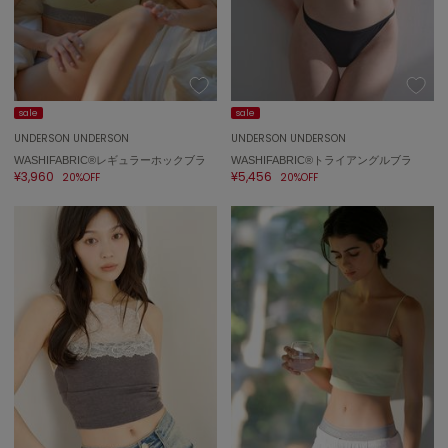
adidas
アディダス
(2005)
adidas by Stella McCartney
アディダス バイ ステラマッカートニー
916)
sale
sale
ALLISON BROWN
UNDERSON UNDERSON
UNDERSON UNDERSON
アリソンブラウン
07)
WASHIFABRIC®レギュラーホックブラ
WASHIFABRIC®トライアングルブラ
¥3,960
¥5,456
20%OFF
20%OFF
amabro
アマブロ
リー (664)
Ame no chi Hare
ョン雑貨 (865)
アメノチハレ
AMOMMA
/ランジェリー (127)
アモマ
ánuans
ェア (121)
アニュアンス
 (124)
ànuke
アンヌーク