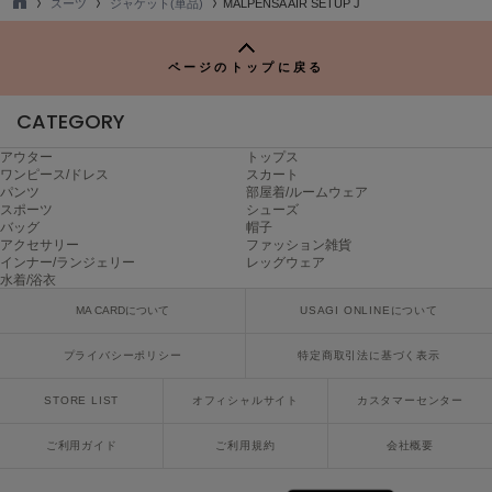
スーツ
ジャケット(単品)
MALPENSA AIR SETUP J
TO
Sneakers by emmi
P
スニーカーズ バイ エミ
ページのトップに戻る
Snow Peak
スノーピーク
CATEGORY
アウター
トップス
SNIDEL
ワンピース/ドレス
スカート
スナイデル
パンツ
部屋着/ルームウェア
スポーツ
シューズ
SNIDEL HOME
バッグ
帽子
スナイデル ホーム
アクセサリー
ファッション雑貨
インナー/ランジェリー
レッグウェア
水着/浴衣
SOFER
ソフェル
MA CARDについて
USAGI ONLINEについて
SOMEWHERE BUTTER.
プライバシーポリシー
特定商取引法に基づく表示
サムウェアバター
STORE LIST
オフィシャルサイト
カスタマーセンター
SORIN
ソリン
ご利用ガイド
ご利用規約
会社概要
Stylevoice for xxx
スタイルヴォイスフォー