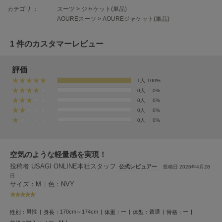
フレイアイディー
カテゴリ ：
スーツ
>
ジャケット(単品)
AOUREスーツ
>
AOUREジャケット(単品)
FURFUR
ファーファー
1 件のカスタマーレビュー
gelato pique
評価
ジェラート ピケ
1人
100%
0人
0%
GELATO PIQUE CAT&DOG
0人
0%
ジェラート ピケ キャットアンドドッグ
0人
0%
0人
0%
gelato pique Sleep
ジェラート ピケ スリープ
GRAMICCI
空気のような軽量感を実現！
グラミチ
投稿者 USAGI ONLINE本社スタッフ
公式レビュアー
投稿日 2026年4月28
日
サイズ：M
|
色：NVY
Henon.
へノン
男性
170cm～174cm
ー
普通
ー
性別：
身長：
体重：
体型：
骨格：