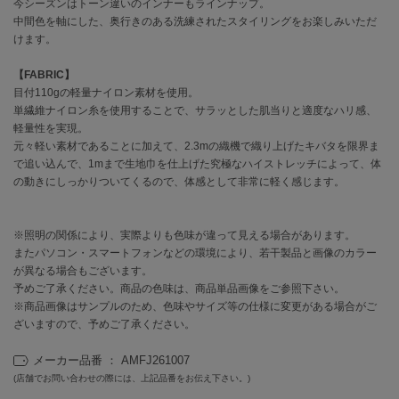
EIMY ISTOIRE
今シーズンはトーン違いのインナーもラインナップ。
エイミー イストワール
中間色を軸にした、奥行きのある洗練されたスタイリングをお楽しみいただ
けます。
emmi
エミ
【FABRIC】
目付110gの軽量ナイロン素材を使用。
emmi atelier
単繊維ナイロン糸を使用することで、サラッとした肌当りと適度なハリ感、
エミ アトリエ
軽量性を実現。
元々軽い素材であることに加えて、2.3mの織機で織り上げたキバタを限界ま
emmi yoga
で追い込んで、1mまで生地巾を仕上げた究極なハイストレッチによって、体
エミヨガ
の動きにしっかりついてくるので、体感として非常に軽く感じます。
ETRÉ TOKYO
エトレトウキョウ
※照明の関係により、実際よりも色味が違って見える場合があります。
またパソコン・スマートフォンなどの環境により、若干製品と画像のカラー
ey
アイ
が異なる場合もございます。
予めご了承ください。商品の色味は、商品単品画像をご参照下さい。
※商品画像はサンプルのため、色味やサイズ等の仕様に変更がある場合がご
ざいますので、予めご了承ください。
FILA
フィラ
メーカー品番 ： AMFJ261007
(店舗でお問い合わせの際には、上記品番をお伝え下さい。)
FRAY I.D