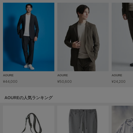
Mila Owen
ミラオーウェン
MOIGE
モワージュ
MUCHA
ミュシャ
NEW Balance
ニューバランス
AOURE
AOURE
AOURE
¥44,000
¥50,600
¥24,200
nezu
ネズ
AOUREの人気ランキング
NIKE
ナイキ
NOWNS
ナウンス
null.