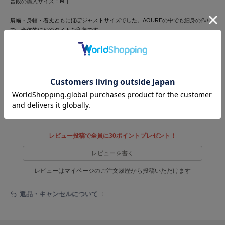
M
普段の購入サイズ：
HUNTER
ハンター
肩幅・身幅・着丈ともにほぼジャストサイズでした。AOUREの中でも細身の作り
で、全体的にややタイトな印象です。
HOKA ONEONE
ホカ オネオネ
特に脇まわりはややコンパクトなので、肩幅が広い方はワンサイズ上も検討がおす
すめ。軽さときちんと感を両立した一着です。
同素材のパンツも展開しており、セットアップでの着用も可能です。
1人のお客様が参考になったと回答しています
KEEN
キーン
参考になった
LAATO
ラート
レビュー投稿で全員に30ポイントプレゼント！
le
レビューを書く
ル
レビューはマイページのご注文履歴から投稿いただけます
le coq sportif
ルコックスポルティフ
返品・キャンセルについて
LeSportsac
レスポートサック