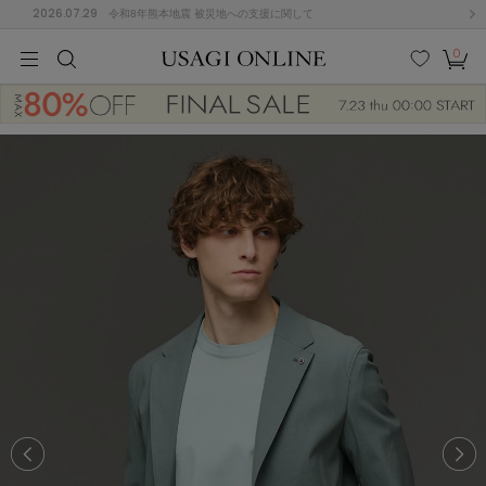
2026.07.29
令和8年熊本地震 被災地への支援に関して
0
MEN
MEN
KIDS
KIDS
BABY
BABY
BEAUTY
BEAUTY
LIFE STYLE
LIFE STYLE
検索
お気
カー
に入
ト
り
(684)
(2928)
B
C
D
E
F
G
I
J
K
L
M
N
ス/ドレス (1145)
P
Q
R
S
T
U
(546)
その
W
X
Y
Z
他
850)
ルームウェア (535)
ACYM
アシーム
(121)