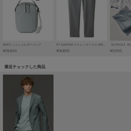
ヌル
On
オン
Onitsuka Tiger
MCFC ミニショルダーバッグ
PT SAVONA ストレッチツイル WONDER SHAPE
オニツカ タイガー
¥39,600
¥19,800
¥11,000
ORGUE
オルグ
関連記事
最近チェックした商品
ORR
オル
PATRICK
パトリック
Philly chocolate
フィリーチョコレート