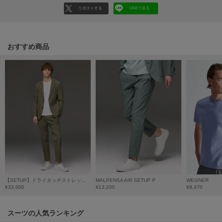
リポストする
LINEで送る
LILY BROWN
リリーブラウン
LILY BROWN Lingerie
おすすめ商品
リリーブラウンランジェリー
LITTLE UNION TOKYO
リトルユニオン トウキョウ
made of Organics
メイドオブオーガニクス
MICHU COQUETTE
ミチュ コケット
MIESROHE
ミースロエ
【SETUP】ドライタッチストレッチナイロンセットアップ
MALPENSA AIR SETUP P
WEGNER
¥33,000
¥13,200
¥8,470
miies miim
ミーエスミーム
スーツの人気ランキング