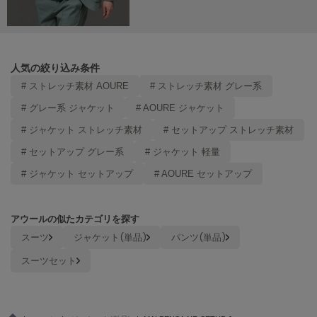
poláura
ポローラ
PUMA
プーマ
人気の絞り込み条件
# ストレッチ素材 AOURE
# ストレッチ素材 グレー系
# グレー系 ジャケット
# AOURE ジャケット
Reebok
リーボック
# ジャケット ストレッチ素材
# セットアップ ストレッチ素材
# セットアップ グレー系
# ジャケット 軽量
# ジャケット セットアップ
# AOURE セットアップ
SALOMON
サロモン
アウールの似たカテゴリを探す
sanrio house
サンリオハウス
スーツ
ジャケット(単品)
パンツ(単品)
スーツセット
SESAME STREET MARKET
セサミストリートマーケット
SHAKA
シャカ