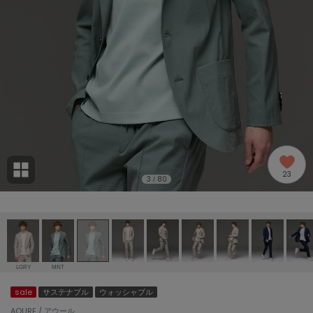
adidas
アディダス
(1996)
adidas by Stella McCartney
アディダス バイ ステラマッカートニー
893)
ALLISON BROWN
アリソンブラウン
98)
amabro
アマブロ
リー (663)
Ame no chi Hare
23
アメノチハレ
3
80
/
ョン雑貨 (858)
AMOMMA
アモマ
/ランジェリー (127)
ánuans
ェア (119)
アニュアンス
LGRY
MNT
ànuke
sale
サステナブル
ウォッシャブル
 (124)
アンヌーク
AOURE / アウール