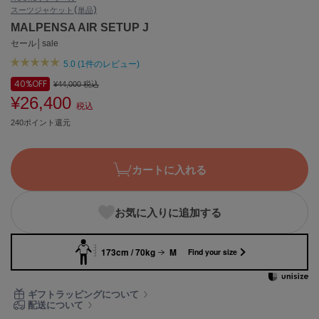
スーツ
ジャケット(単品)
ASICS
アシックス
MALPENSA AIR SETUP J
セール│sale
5.0 (1件のレビュー)
Ballelite
40%
OFF
¥44,000
税込
バレリット
¥26,400
税込
BANDOLIER
240ポイント還元
バンドリヤー
Barbour
カートに入れる
バブアー
Beyond Closet
お気に入りに追加する
ビヨンドクローゼット
173cm / 70kg
M
Find your size
Calvin Klein
カルバン・クライン
ギフトラッピングについて
配送について
CELFORD
セルフォード