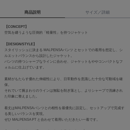
商品説明
サイズ／詳細
célon
セロン
【CONCEPT】
Clarks Premium
空気を纏うような圧倒的「軽量性」を持つジャケット
クラークス
【DESIGN/STYLE】
CODE A
コードエー
スタイリッシュに決まる MALPENSAパンツ とセットでの着用を想定し、シ
ルエットバランスから設計したジャケット。
パンツの持つシャープなラインに合わせ、ジャケットもややコンパクトなフ
COLE HAAN
コール ハーン
ォルムに仕上げています。
CONVERSE
素材がもたらす優れた伸縮性により、日常動作を意識した十分な可動域を確
コンバース
保。
それでいて腕まわりのラインは無駄を削ぎ落とし、よりシャープで洗練され
た印象に整えました。
DANSKIN
着丈はMALPENSAパンツとの相性を最優先に設定し、セットアップで完成す
ダンスキン
る美しいバランスを実現。
ぜひ MALPENSA PT と合わせて着用いただきたい一着です。